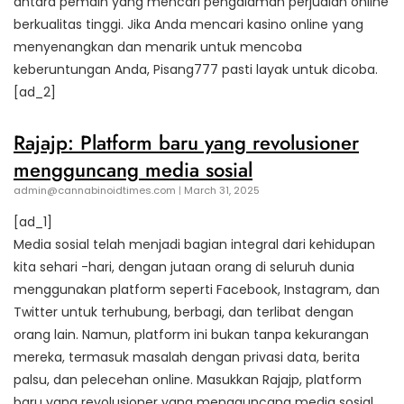
antara pemain yang mencari pengalaman perjudian online
berkualitas tinggi. Jika Anda mencari kasino online yang
menyenangkan dan menarik untuk mencoba
keberuntungan Anda, Pisang777 pasti layak untuk dicoba.
[ad_2]
Rajajp: Platform baru yang revolusioner
mengguncang media sosial
admin@cannabinoidtimes.com
|
March 31, 2025
[ad_1]
Media sosial telah menjadi bagian integral dari kehidupan
kita sehari -hari, dengan jutaan orang di seluruh dunia
menggunakan platform seperti Facebook, Instagram, dan
Twitter untuk terhubung, berbagi, dan terlibat dengan
orang lain. Namun, platform ini bukan tanpa kekurangan
mereka, termasuk masalah dengan privasi data, berita
palsu, dan pelecehan online. Masukkan Rajajp, platform
baru yang revolusioner yang mengguncang media sosial