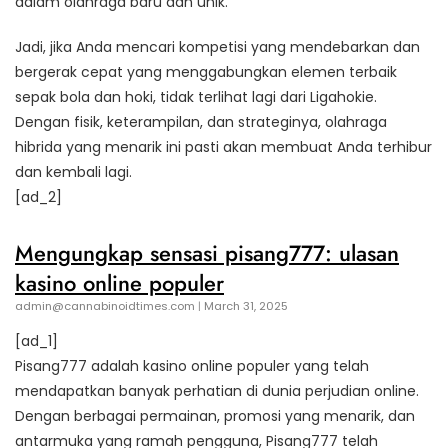
dalam olahraga baru dan unik.
Jadi, jika Anda mencari kompetisi yang mendebarkan dan
bergerak cepat yang menggabungkan elemen terbaik
sepak bola dan hoki, tidak terlihat lagi dari Ligahokie.
Dengan fisik, keterampilan, dan strateginya, olahraga
hibrida yang menarik ini pasti akan membuat Anda terhibur
dan kembali lagi.
[ad_2]
Mengungkap sensasi pisang777: ulasan
kasino online populer
admin@cannabinoidtimes.com
|
March 31, 2025
[ad_1]
Pisang777 adalah kasino online populer yang telah
mendapatkan banyak perhatian di dunia perjudian online.
Dengan berbagai permainan, promosi yang menarik, dan
antarmuka yang ramah pengguna, Pisang777 telah