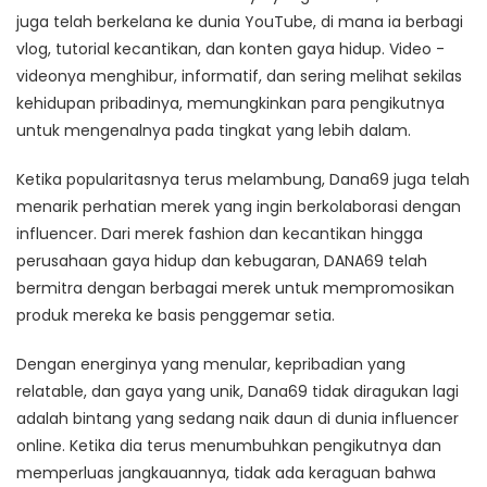
juga telah berkelana ke dunia YouTube, di mana ia berbagi
vlog, tutorial kecantikan, dan konten gaya hidup. Video -
videonya menghibur, informatif, dan sering melihat sekilas
kehidupan pribadinya, memungkinkan para pengikutnya
untuk mengenalnya pada tingkat yang lebih dalam.
Ketika popularitasnya terus melambung, Dana69 juga telah
menarik perhatian merek yang ingin berkolaborasi dengan
influencer. Dari merek fashion dan kecantikan hingga
perusahaan gaya hidup dan kebugaran, DANA69 telah
bermitra dengan berbagai merek untuk mempromosikan
produk mereka ke basis penggemar setia.
Dengan energinya yang menular, kepribadian yang
relatable, dan gaya yang unik, Dana69 tidak diragukan lagi
adalah bintang yang sedang naik daun di dunia influencer
online. Ketika dia terus menumbuhkan pengikutnya dan
memperluas jangkauannya, tidak ada keraguan bahwa