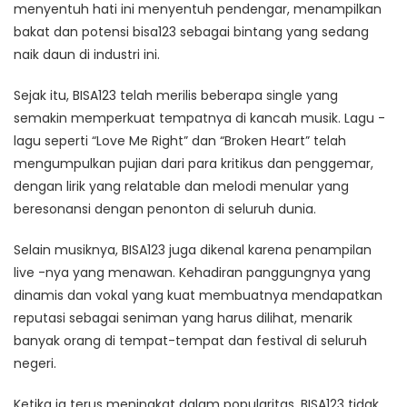
menyentuh hati ini menyentuh pendengar, menampilkan
bakat dan potensi bisa123 sebagai bintang yang sedang
naik daun di industri ini.
Sejak itu, BISA123 telah merilis beberapa single yang
semakin memperkuat tempatnya di kancah musik. Lagu -
lagu seperti “Love Me Right” dan “Broken Heart” telah
mengumpulkan pujian dari para kritikus dan penggemar,
dengan lirik yang relatable dan melodi menular yang
beresonansi dengan penonton di seluruh dunia.
Selain musiknya, BISA123 juga dikenal karena penampilan
live -nya yang menawan. Kehadiran panggungnya yang
dinamis dan vokal yang kuat membuatnya mendapatkan
reputasi sebagai seniman yang harus dilihat, menarik
banyak orang di tempat-tempat dan festival di seluruh
negeri.
Ketika ia terus meningkat dalam popularitas, BISA123 tidak