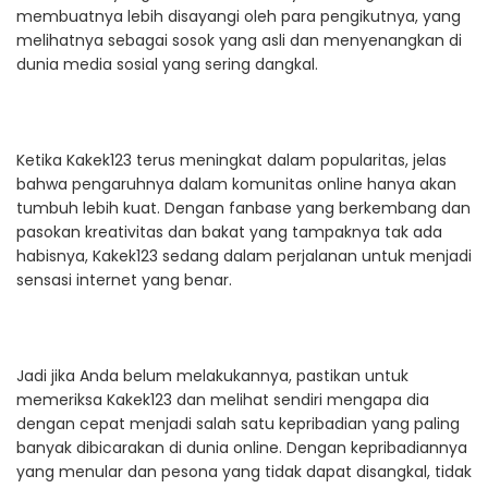
membuatnya lebih disayangi oleh para pengikutnya, yang
melihatnya sebagai sosok yang asli dan menyenangkan di
dunia media sosial yang sering dangkal.
Ketika Kakek123 terus meningkat dalam popularitas, jelas
bahwa pengaruhnya dalam komunitas online hanya akan
tumbuh lebih kuat. Dengan fanbase yang berkembang dan
pasokan kreativitas dan bakat yang tampaknya tak ada
habisnya, Kakek123 sedang dalam perjalanan untuk menjadi
sensasi internet yang benar.
Jadi jika Anda belum melakukannya, pastikan untuk
memeriksa Kakek123 dan melihat sendiri mengapa dia
dengan cepat menjadi salah satu kepribadian yang paling
banyak dibicarakan di dunia online. Dengan kepribadiannya
yang menular dan pesona yang tidak dapat disangkal, tidak