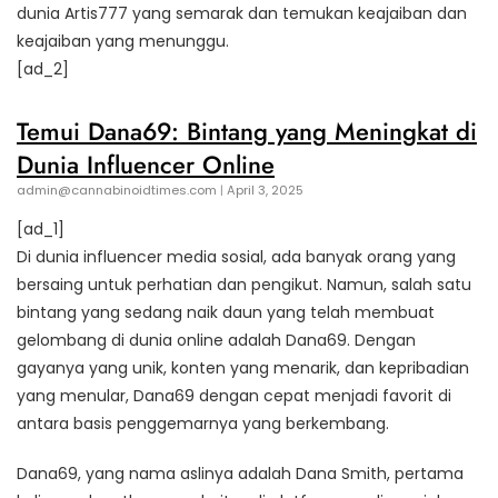
dunia Artis777 yang semarak dan temukan keajaiban dan
keajaiban yang menunggu.
[ad_2]
Temui Dana69: Bintang yang Meningkat di
Dunia Influencer Online
admin@cannabinoidtimes.com
|
April 3, 2025
[ad_1]
Di dunia influencer media sosial, ada banyak orang yang
bersaing untuk perhatian dan pengikut. Namun, salah satu
bintang yang sedang naik daun yang telah membuat
gelombang di dunia online adalah Dana69. Dengan
gayanya yang unik, konten yang menarik, dan kepribadian
yang menular, Dana69 dengan cepat menjadi favorit di
antara basis penggemarnya yang berkembang.
Dana69, yang nama aslinya adalah Dana Smith, pertama