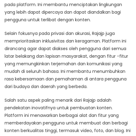
pada platform. Ini membantu menciptakan lingkungan
yang lebih dapat dipercaya dan dapat diandalkan bagi
pengguna untuk terlibat dengan konten.
Selain fokusnya pada privasi dan akurasi, Rajajp juga
memprioritaskan inklusivitas dan keragaman. Platform ini
dirancang agar dapat diakses oleh pengguna dari semua
latar belakang dan lapisan masyarakat, dengan fitur -fitur
yang memungkinkan terjemahan dan komunikasi yang
mudah di seluruh bahasa. Ini membantu menumbuhkan
rasa kebersamaan dan pemahaman di antara pengguna
dari budaya dan daerah yang berbeda.
Salah satu aspek paling menarik dari Rajajp adalah
pendekatan inovatifnya untuk pembuatan konten.
Platform ini menawarkan berbagai alat dan fitur yang
memberdayakan pengguna untuk membuat dan berbagi
konten berkualitas tinggi, termasuk video, foto, dan blog. Ini