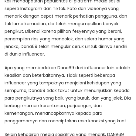
kali mendapatkan popularitas di platform media sosial
seperti Instagram dan Tiktok. Foto dan videonya yang
menarik dengan cepat menarik perhatian pengguna, dan
tak lama kemudian, dia telah mengumpulkan banyak
pengikut. Dikenal karena pilihan fesyennya yang berani,
penampilan rias yang mencolok, dan selera humor yang
jenaka, Dana69 telah mengukir ceruk untuk dirinya sendiri
di dunia influencer.
Apa yang membedakan Dana69 dari influencer lain adalah
keaslian dan keterkaitannya. Tidak seperti beberapa
influencer yang tampaknya menjalani kehidupan yang
sempurna, Dana69 tidak takut untuk menunjukkan kepada
para pengikutnya yang baik, yang buruk, dan yang jelek. Dia
berbagi momen kerentanan, perjuangan, dan
kemenangan, menancapkannya kepada para
penggemarnya dan menciptakan rasa koneksi yang kuat.
Selain kehadiran media sosialnya yang menarik, DANA69