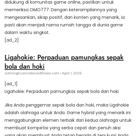
didukung di komunitas game online, pastikan untuk
memeriksa OMO777. Dengan keterampilannya yang
mengesankan, sikap positif, dan konten yang menarik, ia
pasti akan menjadi nama rumah tangga di dunia game
dalam waktu singkat.
[ad_2]
Ligahokie: Perpaduan pamungkas sepak
bola dan hoki
admin@cannabinoidtimes.com
|
April 1, 2025
[ad_1]
Ligahokie: Perpaduan pamungkas sepak bola dan hoki
Jika Anda penggemar sepak bola dan hoki, maka Ligahokie
adalah olahraga untuk Anda. Game hybrid yang menarik ini
menggabungkan elemen terbaik dari kedua olahraga untuk
membuat kompetisi yang serba cepat dan penuh aksi
yang akan membuat Anda tetap berada di tepi kursi Anda.