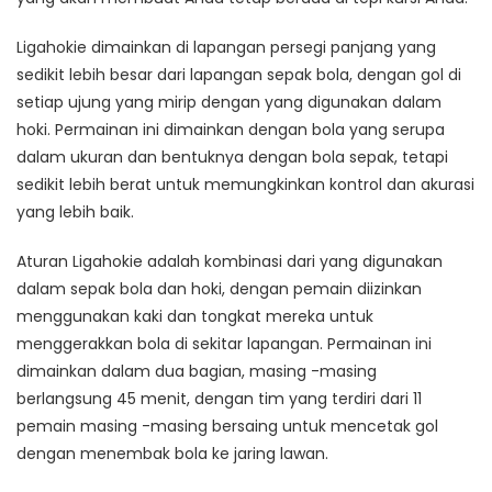
Ligahokie dimainkan di lapangan persegi panjang yang
sedikit lebih besar dari lapangan sepak bola, dengan gol di
setiap ujung yang mirip dengan yang digunakan dalam
hoki. Permainan ini dimainkan dengan bola yang serupa
dalam ukuran dan bentuknya dengan bola sepak, tetapi
sedikit lebih berat untuk memungkinkan kontrol dan akurasi
yang lebih baik.
Aturan Ligahokie adalah kombinasi dari yang digunakan
dalam sepak bola dan hoki, dengan pemain diizinkan
menggunakan kaki dan tongkat mereka untuk
menggerakkan bola di sekitar lapangan. Permainan ini
dimainkan dalam dua bagian, masing -masing
berlangsung 45 menit, dengan tim yang terdiri dari 11
pemain masing -masing bersaing untuk mencetak gol
dengan menembak bola ke jaring lawan.