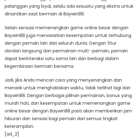
pelanggan yang loyal, selalu ada sesuatu yang ekstra untuk
dinantikan saat bermain di Baywin88.
Selain sensasi memenangkan game online besar dengan
Baywin88 juga menawarkan kesempatan untuk terhubung
dengan pemain lain dari seluruh dunia. Dengan fitur
obrolan langsung dan permainan multi -pemain, pemain
dapat berinteraksi satu sama lain dan berbagi dalam
kegembiraan bermain bersama.
Jadi, jika Anda mencari cara yang menyenangkan dan
menarik untuk menghabiskan waktu, tidak terlihat lagi dari
Baywin88. Dengan berbagai pilihan permainan, bonus yang
murah hati, dan kesempatan untuk memenangkan game
online besar dengan Baywin88 pasti akan memberikan jam
hiburan dan sensasi bagi pemain dari semua tingkat
keterampilan.
[ad_2]