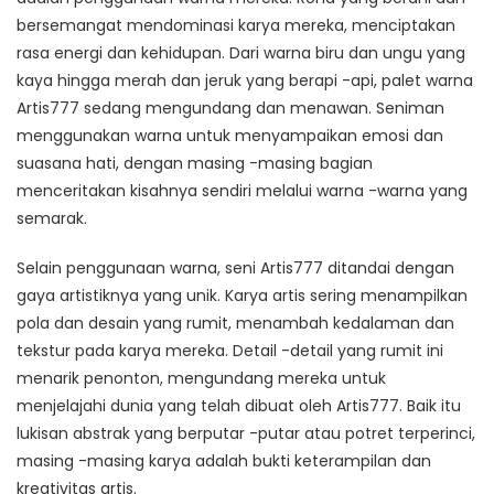
bersemangat mendominasi karya mereka, menciptakan
rasa energi dan kehidupan. Dari warna biru dan ungu yang
kaya hingga merah dan jeruk yang berapi -api, palet warna
Artis777 sedang mengundang dan menawan. Seniman
menggunakan warna untuk menyampaikan emosi dan
suasana hati, dengan masing -masing bagian
menceritakan kisahnya sendiri melalui warna -warna yang
semarak.
Selain penggunaan warna, seni Artis777 ditandai dengan
gaya artistiknya yang unik. Karya artis sering menampilkan
pola dan desain yang rumit, menambah kedalaman dan
tekstur pada karya mereka. Detail -detail yang rumit ini
menarik penonton, mengundang mereka untuk
menjelajahi dunia yang telah dibuat oleh Artis777. Baik itu
lukisan abstrak yang berputar -putar atau potret terperinci,
masing -masing karya adalah bukti keterampilan dan
kreativitas artis.