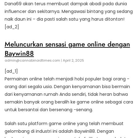
Dana69 akan terus membuat dampak abadi pada dunia
influencer dan sekitarnya. Mengawasi bintang yang sedang
naik daun ini – dia pasti salah satu yang harus ditonton!
[ad_2]
Meluncurkan sensasi game online dengan
Baywin88
admin@cannabinoidtimes.com
|
April 2, 2025
[ad_1]
Permainan online telah menjadi hobi populer bagi orang -
orang dari segala usia. Dengan kenyamanan bisa bermain
dari kenyamanan rumah Anda sendiri, tidak heran bahwa
semakin banyak orang beralih ke game online sebagai cara
untuk bersantai dan bersenang -senang.
Salah satu platform game online yang telah membuat
gelombang di industri ini adalah Baywin88. Dengan