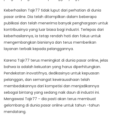
Keberhasilan Tajir77 tidak luput dari perhatian di dunia
pasar online. Dia telah ditampilkan dalam beberapa
publikasi dan telah menerima banyak penghargaan untuk
kontribusinya yang luar biasa bagi industri. Terlepas dari
keberhasilannya, ia tetap rendah hati dan fokus untuk
mengembangkan bisnisnya dan terus memberikan
layanan terbaik kepada pelanggannya.
Karena Tajir77 terus meningkat di dunia pasar online, jelas
bahwa ia adalah kekuatan yang harus diperhitungkan.
Pendekatan inovatifnya, dedikasinya untuk kepuasan
pelanggan, dan semangat kewirausahaan telah
membedakannya dari kompetisi dan menjadikannya
sebagai bintang yang sedang naik daun di industri ini.
Mengawasi Tajir77 – dia pasti akan terus membuat
gelombang di dunia pasar online untuk tahun -tahun
mendatang.