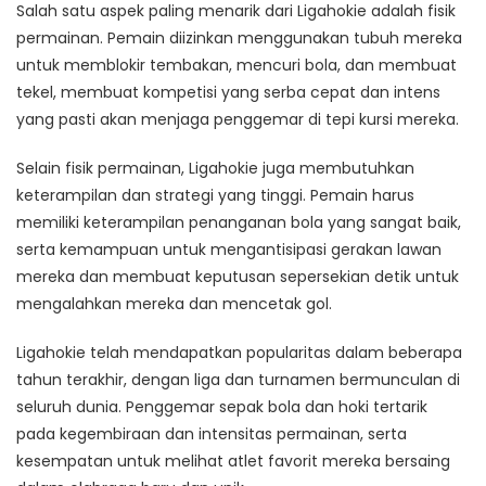
Salah satu aspek paling menarik dari Ligahokie adalah fisik
permainan. Pemain diizinkan menggunakan tubuh mereka
untuk memblokir tembakan, mencuri bola, dan membuat
tekel, membuat kompetisi yang serba cepat dan intens
yang pasti akan menjaga penggemar di tepi kursi mereka.
Selain fisik permainan, Ligahokie juga membutuhkan
keterampilan dan strategi yang tinggi. Pemain harus
memiliki keterampilan penanganan bola yang sangat baik,
serta kemampuan untuk mengantisipasi gerakan lawan
mereka dan membuat keputusan sepersekian detik untuk
mengalahkan mereka dan mencetak gol.
Ligahokie telah mendapatkan popularitas dalam beberapa
tahun terakhir, dengan liga dan turnamen bermunculan di
seluruh dunia. Penggemar sepak bola dan hoki tertarik
pada kegembiraan dan intensitas permainan, serta
kesempatan untuk melihat atlet favorit mereka bersaing