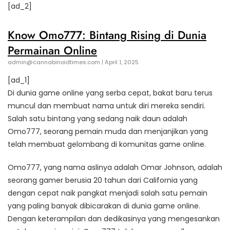
[ad_2]
Know Omo777: Bintang Rising di Dunia
Permainan Online
admin@cannabinoidtimes.com
|
April 1, 2025
[ad_1]
Di dunia game online yang serba cepat, bakat baru terus
muncul dan membuat nama untuk diri mereka sendiri.
Salah satu bintang yang sedang naik daun adalah
Omo777, seorang pemain muda dan menjanjikan yang
telah membuat gelombang di komunitas game online.
Omo777, yang nama aslinya adalah Omar Johnson, adalah
seorang gamer berusia 20 tahun dari California yang
dengan cepat naik pangkat menjadi salah satu pemain
yang paling banyak dibicarakan di dunia game online.
Dengan keterampilan dan dedikasinya yang mengesankan