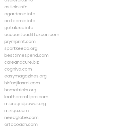
asticio.info
egardenio.info
arxteamio.info
getalexio.info
accountaudittaxcon.com
prymprint.com
sportkeeda.org
besttimespend.com
careandcure.biz
cogniyo.com
easymagazines.org
hirfanjilasmi.com
hometricks.org
leathercraftpro.com
microgridpower.org
mixiqo.com
needglobe.com
ortocoach.com