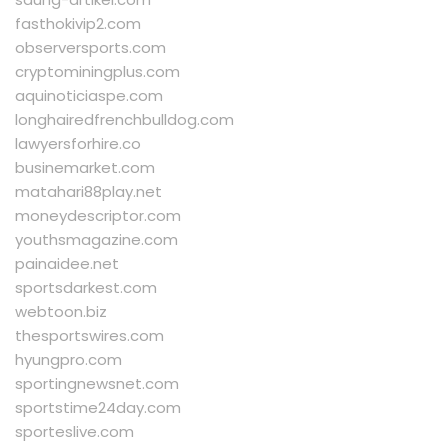
fasthokivip2.com
observersports.com
cryptominingplus.com
aquinoticiaspe.com
longhairedfrenchbulldog.com
lawyersforhire.co
businemarket.com
matahari88play.net
moneydescriptor.com
youthsmagazine.com
painaidee.net
sportsdarkest.com
webtoon.biz
thesportswires.com
hyungpro.com
sportingnewsnet.com
sportstime24day.com
sporteslive.com