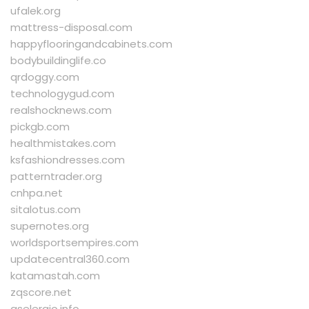
ufalek.org
mattress-disposal.com
happyflooringandcabinets.com
bodybuildinglife.co
qrdoggy.com
technologygud.com
realshocknews.com
pickgb.com
healthmistakes.com
ksfashiondresses.com
patterntrader.org
cnhpa.net
sitalotus.com
supernotes.org
worldsportsempires.com
updatecentral360.com
katamastah.com
zqscore.net
aseleraio.info