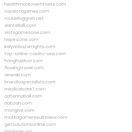
healthmoreoverfitness.com
topslotxgames.com
routerloggnet.net
dantella6.com
slotsgamesone.com
hispinzone.com
kalyanbazarnights.com
top-online-casino-usa.com
honghuidoor.com
flowingtravel.com
nineniki.com
brandiospecialists.com
medicalcare7.com
adtennaball.com
nabzah.com
mongive.com
matkagameresultsview.com
getsolutionsonline.com
hispinner.org