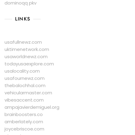
dominoqq pkv
LINKS
usafullnewz.com
uktimenetwork.com
usaworldnewz.com
todayusaexplore.com
usalocality.com
usafournewz.com
thebalochhal.com
vehicularmaster.com
vibesaccent.com
ampajavierdemiguel.org
brainboosters.co
amberlately.com
joycebriscoe.com