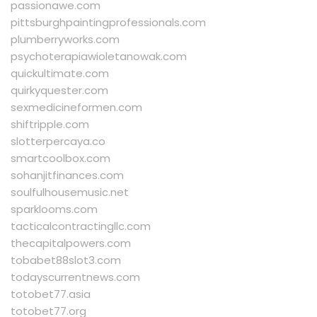
passionawe.com
pittsburghpaintingprofessionals.com
plumberryworks.com
psychoterapiawioletanowak.com
quickultimate.com
quirkyquester.com
sexmedicineformen.com
shiftripple.com
slotterpercaya.co
smartcoolbox.com
sohanjitfinances.com
soulfulhousemusic.net
sparklooms.com
tacticalcontractingllc.com
thecapitalpowers.com
tobabet88slot3.com
todayscurrentnews.com
totobet77.asia
totobet77.org