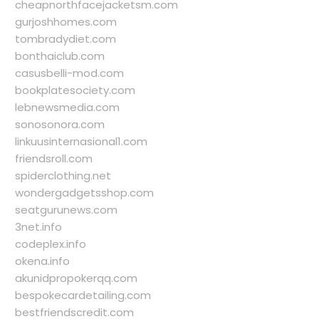
cheapnorthfacejacketsm.com
gurjoshhomes.com
tombradydiet.com
bonthaiclub.com
casusbelli-mod.com
bookplatesociety.com
lebnewsmedia.com
sonosonora.com
linkuusinternasional1.com
friendsroll.com
spiderclothing.net
wondergadgetsshop.com
seatgurunews.com
3net.info
codeplex.info
okena.info
akunidpropokerqq.com
bespokecardetailing.com
bestfriendscredit.com