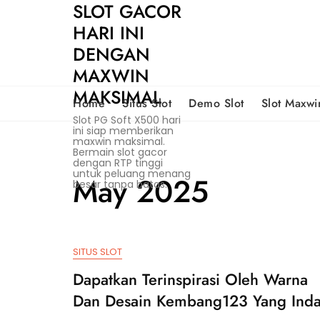
SLOT GACOR
Skip
to
HARI INI
content
DENGAN
MAXWIN
MAKSIMAL
Home
Situs Slot
Demo Slot
Slot Maxwi
Slot PG Soft X500 hari
ini siap memberikan
maxwin maksimal.
Bermain slot gacor
dengan RTP tinggi
untuk peluang menang
May 2025
besar tanpa batas.
SITUS SLOT
Dapatkan Terinspirasi Oleh Warna
Dan Desain Kembang123 Yang Ind