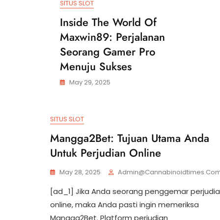
SITUS SLOT
Inside The World Of
Maxwin89: Perjalanan
Seorang Gamer Pro
Menuju Sukses
May 29, 2025
SITUS SLOT
Mangga2Bet: Tujuan Utama Anda
Untuk Perjudian Online
May 28, 2025
Admin@cannabinoidtimes.co
[ad_1] Jika Anda seorang penggemar perjudi
online, maka Anda pasti ingin memeriksa
Mangga2Bet. Platform perjudian