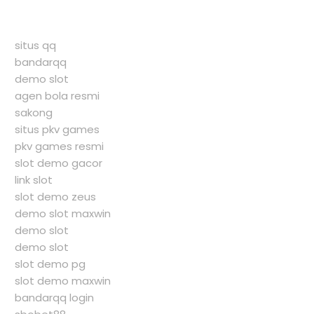
situs qq
bandarqq
demo slot
agen bola resmi
sakong
situs pkv games
pkv games resmi
slot demo gacor
link slot
slot demo zeus
demo slot maxwin
demo slot
demo slot
slot demo pg
slot demo maxwin
bandarqq login