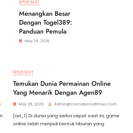
SITUS SLOT
Menangkan Besar
Dengan Togel389:
Panduan Pemula
May 29, 2025
SITUS SLOT
Temukan Dunia Permainan Online
Yang Menarik Dengan Agen89
m
May 28, 2025
Admin@cannabinoidtimes.com
an
[ad_1] Di dunia yang serba cepat saat ini, game
online telah menjadi bentuk hiburan yang