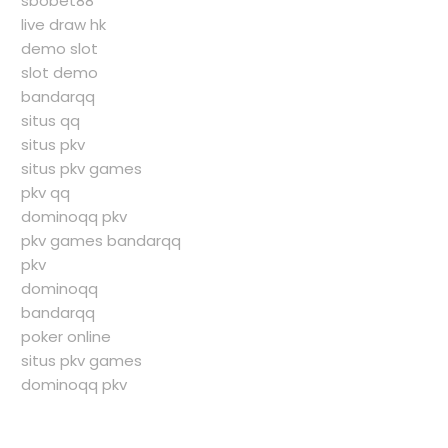
sbobet88
live draw hk
demo slot
slot demo
bandarqq
situs qq
situs pkv
situs pkv games
pkv qq
dominoqq pkv
pkv games bandarqq
pkv
dominoqq
bandarqq
poker online
situs pkv games
dominoqq pkv