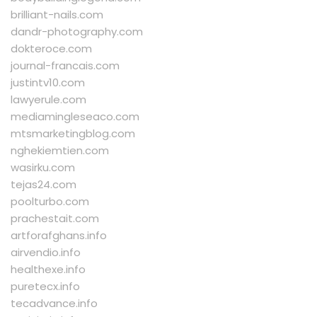
brilliant-nails.com
dandr-photography.com
dokteroce.com
journal-francais.com
justintv10.com
lawyerule.com
mediamingleseaco.com
mtsmarketingblog.com
nghekiemtien.com
wasirku.com
tejas24.com
poolturbo.com
prachestait.com
artforafghans.info
airvendio.info
healthexe.info
puretecx.info
tecadvance.info