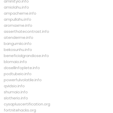
aminityio.info
amiolahu.info
ampacheme.info
ampullahu.info
aromaxme.info
asserthatecontrast.info
atenderme.info
bangumiio.info
bekosunhu.info
beneficialgrandiose.info
blomaio.info
dosellinfoplete.info
podtubeio.info
powerfulvolatile.info
qvidsio.info
shumaio.info
slotherio.info
cysapluscertification.org
fortnitehacks.org