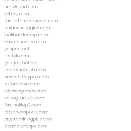
umailsend.com
retarys.com
fasterformationcpf.com
goldensnuggles.com
lookbattlemap.com
buyrdpservice.com
yesport.net
tostylo.com
yougetthat.net
sportsnetclub.com
newbestcrypto.com
oxfordsave.com
iclassicgames.com
saung-artikel.com
fasthokivip2.com
observersports.com
cryptominingplus.com
aquinoticiaspe.com