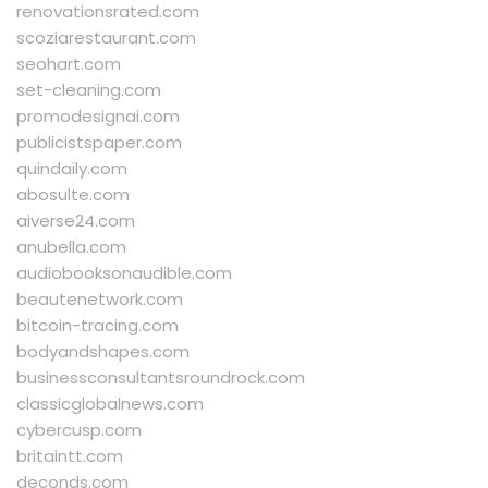
renovationsrated.com
scoziarestaurant.com
seohart.com
set-cleaning.com
promodesignai.com
publicistspaper.com
quindaily.com
abosulte.com
aiverse24.com
anubella.com
audiobooksonaudible.com
beautenetwork.com
bitcoin-tracing.com
bodyandshapes.com
businessconsultantsroundrock.com
classicglobalnews.com
cybercusp.com
britaintt.com
deconds.com