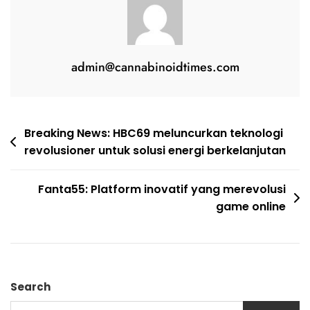
admin@cannabinoidtimes.com
Post
Breaking News: HBC69 meluncurkan teknologi
revolusioner untuk solusi energi berkelanjutan
navigation
Fanta55: Platform inovatif yang merevolusi
game online
Search