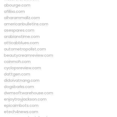
abourge.com
afiliixs.com
alharammallz.com
americanbulletins.com
asespares.com
arabianstime.com
atticabblues.com
autometropolist.com
beautycreamreview.com
coinmoh.com
cyclopsreview.com
dattgen.com
didoivatnang.com
dogsbarks.com
dwmsoftwarehouse.com
enjoytroyjackson.com
epicaimbots.com
etech4news.com