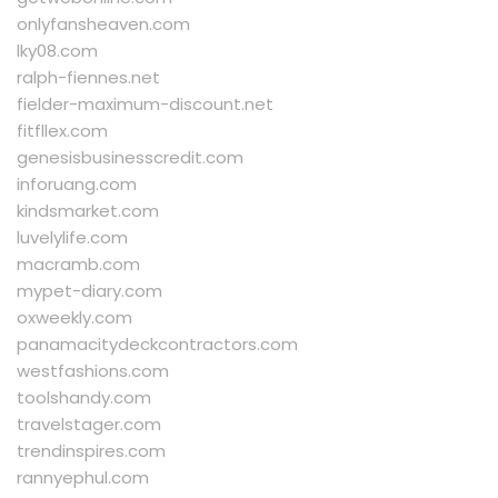
onlyfansheaven.com
lky08.com
ralph-fiennes.net
fielder-maximum-discount.net
fitfllex.com
genesisbusinesscredit.com
inforuang.com
kindsmarket.com
luvelylife.com
macramb.com
mypet-diary.com
oxweekly.com
panamacitydeckcontractors.com
westfashions.com
toolshandy.com
travelstager.com
trendinspires.com
rannyephul.com