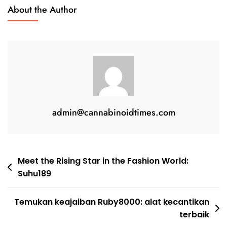
About the Author
admin@cannabinoidtimes.com
Post
Meet the Rising Star in the Fashion World:
Suhu189
navigation
Temukan keajaiban Ruby8000: alat kecantikan
terbaik