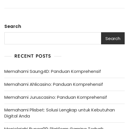
Search
Search
RECENT POSTS
Memahami Saung4D: Panduan Komprehensif
Memahami Ahlicasino: Panduan Komprehensif
Memahami Juruscasino: Panduan Komprehensif
Memahami Plisbet: Solusi Lengkap untuk Kebutuhan
Digital Anda
Menjelajahi Bunga99: Platform Gaming Terbaik