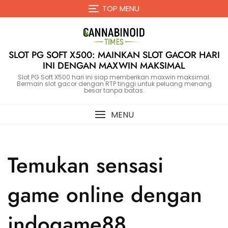
Skip
TOP MENU
to
content
SLOT PG SOFT X500: MAINKAN SLOT GACOR HARI
INI DENGAN MAXWIN MAKSIMAL
Slot PG Soft X500 hari ini siap memberikan maxwin maksimal.
Bermain slot gacor dengan RTP tinggi untuk peluang menang
besar tanpa batas.
MENU
Temukan sensasi
game online dengan
indogame88