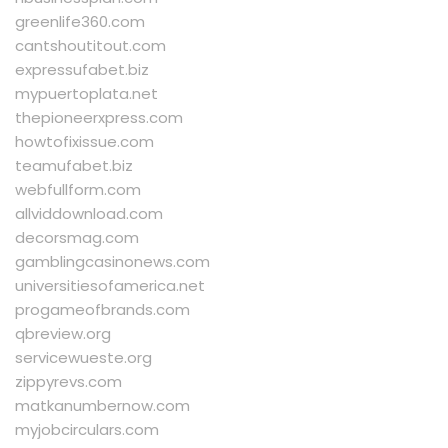
greenlife360.com
cantshoutitout.com
expressufabet.biz
mypuertoplata.net
thepioneerxpress.com
howtofixissue.com
teamufabet.biz
webfullform.com
allviddownload.com
decorsmag.com
gamblingcasinonews.com
universitiesofamerica.net
progameofbrands.com
qbreview.org
servicewueste.org
zippyrevs.com
matkanumbernow.com
myjobcirculars.com