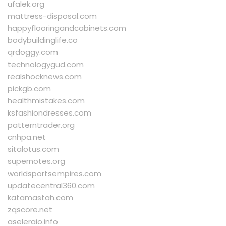
ufalek.org
mattress-disposal.com
happyflooringandcabinets.com
bodybuildinglife.co
qrdoggy.com
technologygud.com
realshocknews.com
pickgb.com
healthmistakes.com
ksfashiondresses.com
patterntrader.org
cnhpa.net
sitalotus.com
supernotes.org
worldsportsempires.com
updatecentral360.com
katamastah.com
zqscore.net
aseleraio.info