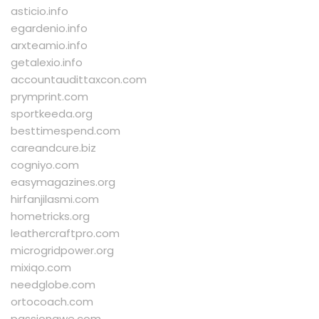
asticio.info
egardenio.info
arxteamio.info
getalexio.info
accountaudittaxcon.com
prymprint.com
sportkeeda.org
besttimespend.com
careandcure.biz
cogniyo.com
easymagazines.org
hirfanjilasmi.com
hometricks.org
leathercraftpro.com
microgridpower.org
mixiqo.com
needglobe.com
ortocoach.com
passionawe.com