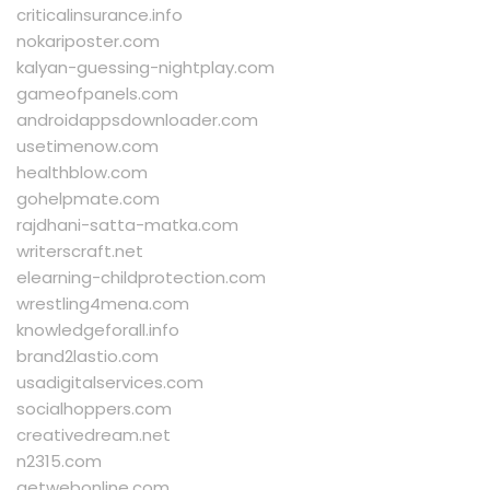
criticalinsurance.info
nokariposter.com
kalyan-guessing-nightplay.com
gameofpanels.com
androidappsdownloader.com
usetimenow.com
healthblow.com
gohelpmate.com
rajdhani-satta-matka.com
writerscraft.net
elearning-childprotection.com
wrestling4mena.com
knowledgeforall.info
brand2lastio.com
usadigitalservices.com
socialhoppers.com
creativedream.net
n2315.com
getwebonline.com