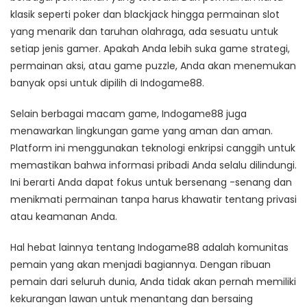
klasik seperti poker dan blackjack hingga permainan slot
yang menarik dan taruhan olahraga, ada sesuatu untuk
setiap jenis gamer. Apakah Anda lebih suka game strategi,
permainan aksi, atau game puzzle, Anda akan menemukan
banyak opsi untuk dipilih di Indogame88.
Selain berbagai macam game, Indogame88 juga
menawarkan lingkungan game yang aman dan aman.
Platform ini menggunakan teknologi enkripsi canggih untuk
memastikan bahwa informasi pribadi Anda selalu dilindungi.
Ini berarti Anda dapat fokus untuk bersenang -senang dan
menikmati permainan tanpa harus khawatir tentang privasi
atau keamanan Anda.
Hal hebat lainnya tentang Indogame88 adalah komunitas
pemain yang akan menjadi bagiannya. Dengan ribuan
pemain dari seluruh dunia, Anda tidak akan pernah memiliki
kekurangan lawan untuk menantang dan bersaing