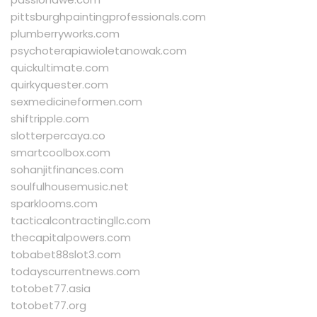
pittsburghpaintingprofessionals.com
plumberryworks.com
psychoterapiawioletanowak.com
quickultimate.com
quirkyquester.com
sexmedicineformen.com
shiftripple.com
slotterpercaya.co
smartcoolbox.com
sohanjitfinances.com
soulfulhousemusic.net
sparklooms.com
tacticalcontractingllc.com
thecapitalpowers.com
tobabet88slot3.com
todayscurrentnews.com
totobet77.asia
totobet77.org