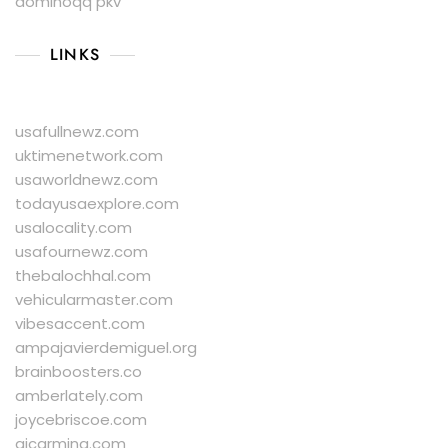
dominoqq pkv
LINKS
usafullnewz.com
uktimenetwork.com
usaworldnewz.com
todayusaexplore.com
usalocality.com
usafournewz.com
thebalochhal.com
vehicularmaster.com
vibesaccent.com
ampajavierdemiguel.org
brainboosters.co
amberlately.com
joycebriscoe.com
aicarmina.com