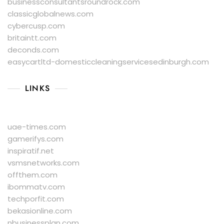
businessconsultantsroundrock.com
classicglobalnews.com
cybercusp.com
britaintt.com
deconds.com
easycartltd-domesticcleaningservicesedinburgh.com
LINKS
uae-times.com
gamerifys.com
inspiratif.net
vsmsnetworks.com
offthem.com
ibommatv.com
techporfit.com
bekasionline.com
nbusinessplan.com