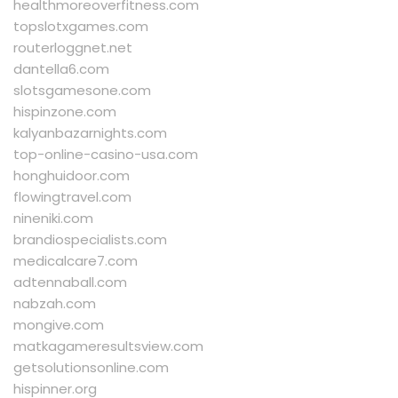
healthmoreoverfitness.com
topslotxgames.com
routerloggnet.net
dantella6.com
slotsgamesone.com
hispinzone.com
kalyanbazarnights.com
top-online-casino-usa.com
honghuidoor.com
flowingtravel.com
nineniki.com
brandiospecialists.com
medicalcare7.com
adtennaball.com
nabzah.com
mongive.com
matkagameresultsview.com
getsolutionsonline.com
hispinner.org