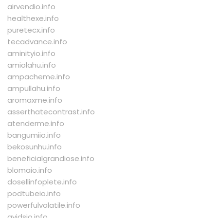
airvendio.info
healthexe.info
puretecx.info
tecadvance.info
aminityio.info
amiolahu.info
ampacheme.info
ampullahu.info
aromaxme.info
asserthatecontrast.info
atenderme.info
bangumiio.info
bekosunhu.info
beneficialgrandiose.info
blomaio.info
dosellinfoplete.info
podtubeio.info
powerfulvolatile.info
qvidsio.info