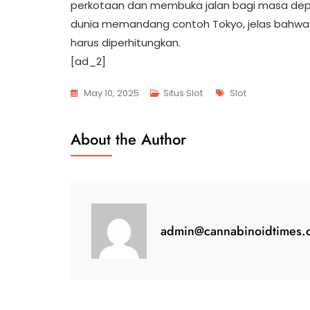
perkotaan dan membuka jalan bagi masa depan 
dunia memandang contoh Tokyo, jelas bahwa t
harus diperhitungkan.
[ad_2]
Tags
May 10, 2025
Situs Slot
Slot
About the Author
admin@cannabinoidtimes.