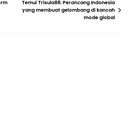
orm
Temui Trisula88: Perancang Indonesia
yang membuat gelombang di kancah
mode global