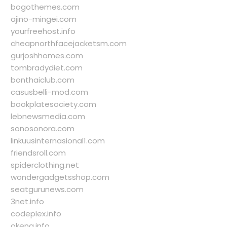
bogothemes.com
ajino-mingei.com
yourfreehost.info
cheapnorthfacejacketsm.com
gurjoshhomes.com
tombradydiet.com
bonthaiclub.com
casusbelli-mod.com
bookplatesociety.com
lebnewsmedia.com
sonosonora.com
linkuusinternasional1.com
friendsroll.com
spiderclothing.net
wondergadgetsshop.com
seatgurunews.com
3net.info
codeplex.info
okena.info