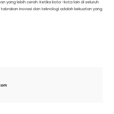
yang lebih cerah. Ketika kota -kota lain di seluruh
abrakan inovasi dan teknologi adalah kekuatan yang
com