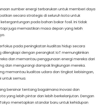
ggunaan sumber energi terbarukan untuk memberi daya
patkan secara strategis di seluruh kota untuk
etergantungan pada bahan bakar fosil. Ini tidak
tapi juga memastikan masa depan yang lebih
yo.
berfokus pada peningkatan kualitas hidup secara
ng dilengkapi dengan perangkat IoT memungkinkan
ereka dan memantau penggunaan energi mereka dari
ng dan mengurangi dampak lingkungan mereka.
ang memantau kualitas udara dan tingkat kebisingan,
i untuk semua.
ang bersinar tentang bagaimana inovasi dan
ta yang lebih pintar dan lebih berkelanjutan. Dengan
Tokyo menetapkan standar baru untuk kehidupan