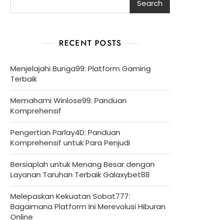
Search
RECENT POSTS
Menjelajahi Bunga99: Platform Gaming
Terbaik
Memahami Winlose99: Panduan
Komprehensif
Pengertian Parlay4D: Panduan
Komprehensif untuk Para Penjudi
Bersiaplah untuk Menang Besar dengan
Layanan Taruhan Terbaik Galaxybet88
Melepaskan Kekuatan Sobat777:
Bagaimana Platform Ini Merevolusi Hiburan
Online