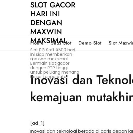
SLOT GACOR
Skip
to
HARI INI
content
DENGAN
MAXWIN
MAKSIMAL
Home
Situs Slot
Demo Slot
Slot Maxwi
Slot PG Soft X500 hari
ini siap memberikan
maxwin maksimal.
Bermain slot gacor
dengan RTP tinggi
untuk peluang menang
Inovasi dan Teknol
besar tanpa batas.
kemajuan mutakhir
[ad_1]
Inovasi dan teknologi berada di garis depan 