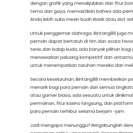
dengan grafik yang menakjubkan dan fitur bo
tema dan gaya, memastikan bahwa ada perma
Anda lebih suka mesin buah klasik atau slot v
Untuk penggemar olahraga, Bintang88 juga m
pemain dapat bertaruh di tim dan acara favor
tenis dan balap kuda, ada banyak pilihan bagi
menawarkan peluang kompetitif dan antar
untuk menempatkan taruhan mereka dan me
Secara keseluruhan, Bintang88 memberikan 
menarik bagi para pemain dari semua tingka
atau gamer biasa, ada sesuatu untuk dinikmat
permainan, fitur kasino langsung, dan platfo
para pemain terhibur selama berjam -jam.
Jadi mengapa menunggu? Bergabunglah deng