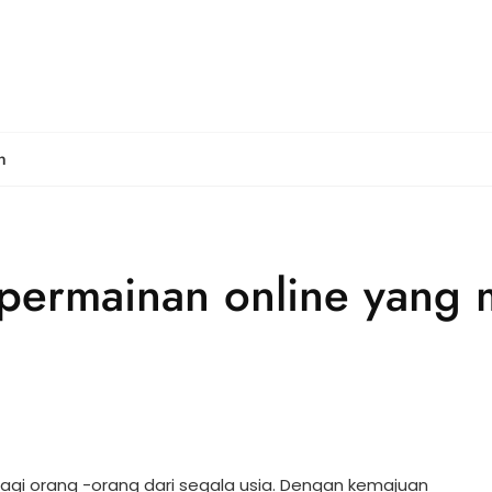
n
 permainan online yang
bagi orang -orang dari segala usia. Dengan kemajuan