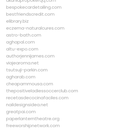
akunidpropokerqq.com
bespokecardetailing.com
bestfriendscredit.com
elibrary.biz
eczema-naturalcures.com
astro-bath.com
aghapal.com
altu-expo.com
authorjennijames.com
viajearoma.net
tsutsuji-parkin.com
agharab.com
cheapammousa.com
thepositiveladiessoccerclub.com
recetasdecocinafaciles.com
naildesignsidea.net
greatpai.com
paperlanterntheatre.org
freeworshipnetwork.com