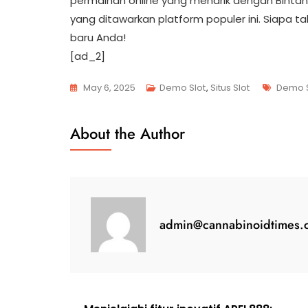
permainan online yang menarik dengan Bintang
yang ditawarkan platform populer ini. Siapa
baru Anda!
[ad_2]
Tags
May 6, 2025
Demo Slot
,
Situs Slot
Demo S
About the Author
admin@cannabinoidtimes.