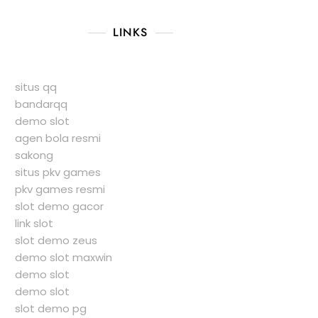
LINKS
situs qq
bandarqq
demo slot
agen bola resmi
sakong
situs pkv games
pkv games resmi
slot demo gacor
link slot
slot demo zeus
demo slot maxwin
demo slot
demo slot
slot demo pg