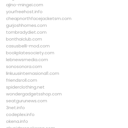
ajino-mingei.com
yourfreehost.info
cheapnorthfacejacketsm.com
gurjoshhomes.com
tombradydiet.com
bonthaiclub.com
casusbelli-mod.com
bookplatesociety.com
lebnewsmedia.com
sonosonora.com
linkuusinternasional1.com
friendsroll.com
spiderclothing.net
wondergadgetsshop.com
seatgurunews.com
3net.info
codeplex.info
okena.info