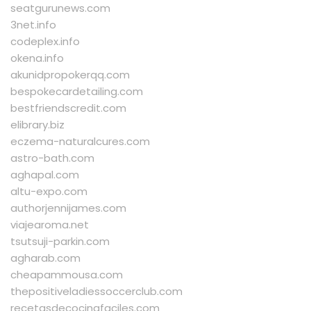
seatgurunews.com
3net.info
codeplex.info
okena.info
akunidpropokerqq.com
bespokecardetailing.com
bestfriendscredit.com
elibrary.biz
eczema-naturalcures.com
astro-bath.com
aghapal.com
altu-expo.com
authorjennijames.com
viajearoma.net
tsutsuji-parkin.com
agharab.com
cheapammousa.com
thepositiveladiessoccerclub.com
recetasdecocinafaciles.com