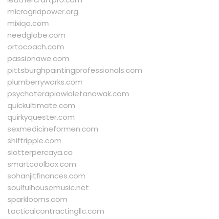
microgridpower.org
mixiqo.com
needglobe.com
ortocoach.com
passionawe.com
pittsburghpaintingprofessionals.com
plumberryworks.com
psychoterapiawioletanowak.com
quickultimate.com
quirkyquester.com
sexmedicineformen.com
shiftripple.com
slotterpercaya.co
smartcoolbox.com
sohanjitfinances.com
soulfulhousemusic.net
sparklooms.com
tacticalcontractingllc.com