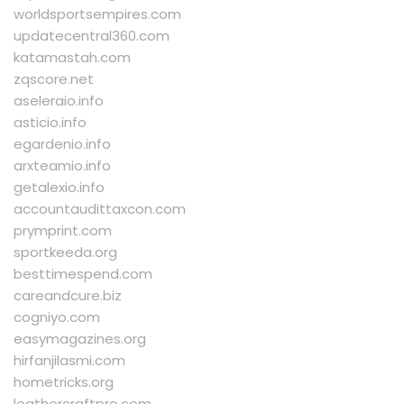
worldsportsempires.com
updatecentral360.com
katamastah.com
zqscore.net
aseleraio.info
asticio.info
egardenio.info
arxteamio.info
getalexio.info
accountaudittaxcon.com
prymprint.com
sportkeeda.org
besttimespend.com
careandcure.biz
cogniyo.com
easymagazines.org
hirfanjilasmi.com
hometricks.org
leathercraftpro.com