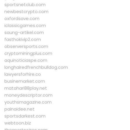
sportsnetclub.com
newbestcrypto.com
oxfordsave.com
iclassicgames.com
saung-artikel.com
fasthokivip2.com
observersports.com
cryptominingplus.com
aquinoticiaspe.com
longhairedfrenchbulldog.com
lawyersforhire.co
businemarket.com
matahari88play.net
moneydescriptor.com
youthsmagazine.com
painaidee.net
sportsdarkest.com
webtoon.biz
thesportswires.com