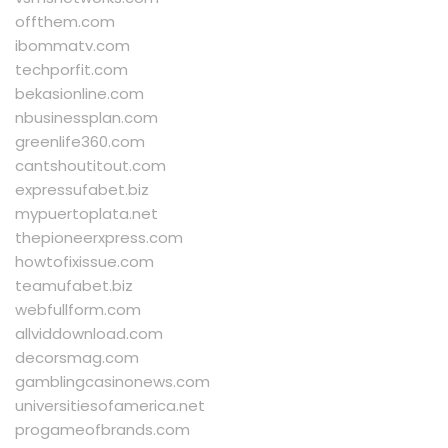
offthem.com
ibommatv.com
techporfit.com
bekasionline.com
nbusinessplan.com
greenlife360.com
cantshoutitout.com
expressufabet.biz
mypuertoplata.net
thepioneerxpress.com
howtofixissue.com
teamufabet.biz
webfullform.com
allviddownload.com
decorsmag.com
gamblingcasinonews.com
universitiesofamerica.net
progameofbrands.com