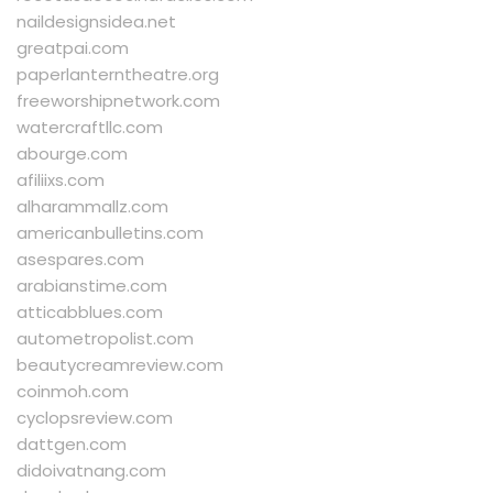
naildesignsidea.net
greatpai.com
paperlanterntheatre.org
freeworshipnetwork.com
watercraftllc.com
abourge.com
afiliixs.com
alharammallz.com
americanbulletins.com
asespares.com
arabianstime.com
atticabblues.com
autometropolist.com
beautycreamreview.com
coinmoh.com
cyclopsreview.com
dattgen.com
didoivatnang.com