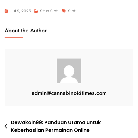
Tags
Jul 9, 2025
Situs Slot
Slot
About the Author
admin@cannabinoidtimes.com
Post
Dewakoin99: Panduan Utama untuk
Keberhasilan Permainan Online
navigation