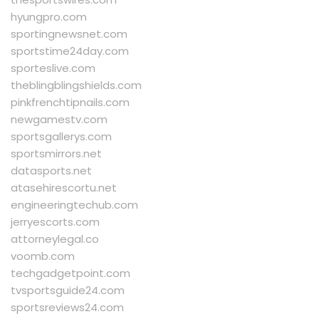
hyungpro.com
sportingnewsnet.com
sportstime24day.com
sporteslive.com
theblingblingshields.com
pinkfrenchtipnails.com
newgamestv.com
sportsgallerys.com
sportsmirrors.net
datasports.net
atasehirescortu.net
engineeringtechub.com
jerryescorts.com
attorneylegal.co
voomb.com
techgadgetpoint.com
tvsportsguide24.com
sportsreviews24.com