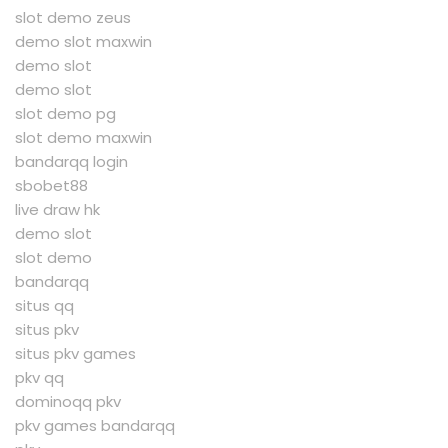
slot demo zeus
demo slot maxwin
demo slot
demo slot
slot demo pg
slot demo maxwin
bandarqq login
sbobet88
live draw hk
demo slot
slot demo
bandarqq
situs qq
situs pkv
situs pkv games
pkv qq
dominoqq pkv
pkv games bandarqq