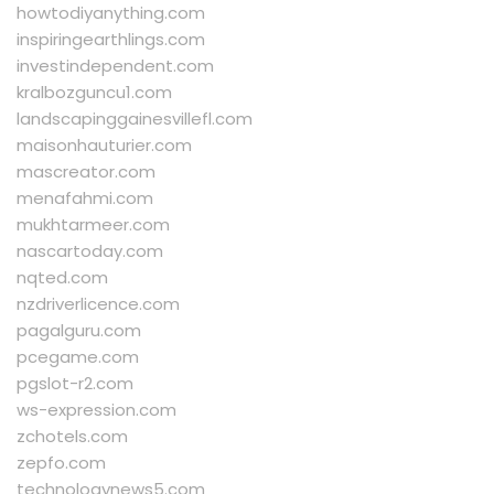
howtodiyanything.com
inspiringearthlings.com
investindependent.com
kralbozguncu1.com
landscapinggainesvillefl.com
maisonhauturier.com
mascreator.com
menafahmi.com
mukhtarmeer.com
nascartoday.com
nqted.com
nzdriverlicence.com
pagalguru.com
pcegame.com
pgslot-r2.com
ws-expression.com
zchotels.com
zepfo.com
technologynews5.com