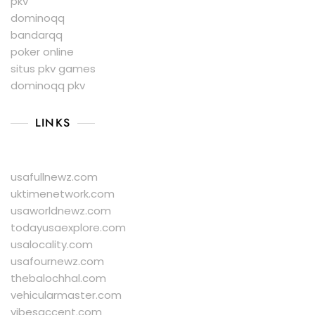
pkv
dominoqq
bandarqq
poker online
situs pkv games
dominoqq pkv
LINKS
usafullnewz.com
uktimenetwork.com
usaworldnewz.com
todayusaexplore.com
usalocality.com
usafournewz.com
thebalochhal.com
vehicularmaster.com
vibesaccent.com