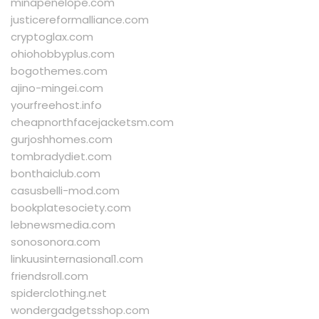
minapenelope.com
justicereformalliance.com
cryptoglax.com
ohiohobbyplus.com
bogothemes.com
ajino-mingei.com
yourfreehost.info
cheapnorthfacejacketsm.com
gurjoshhomes.com
tombradydiet.com
bonthaiclub.com
casusbelli-mod.com
bookplatesociety.com
lebnewsmedia.com
sonosonora.com
linkuusinternasional1.com
friendsroll.com
spiderclothing.net
wondergadgetsshop.com