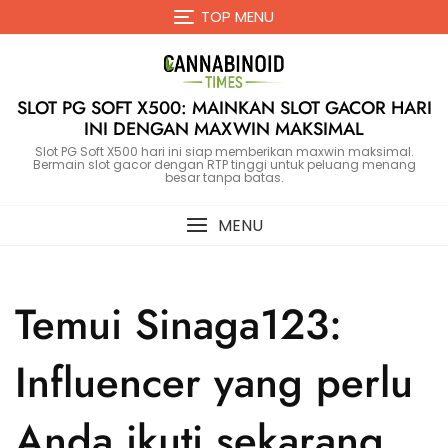
Skip
TOP MENU
to
content
SLOT PG SOFT X500: MAINKAN SLOT GACOR HARI
INI DENGAN MAXWIN MAKSIMAL
Slot PG Soft X500 hari ini siap memberikan maxwin maksimal.
Bermain slot gacor dengan RTP tinggi untuk peluang menang
besar tanpa batas.
MENU
Temui Sinaga123:
Influencer yang perlu
Anda ikuti sekarang