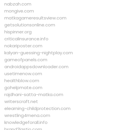
nabzah.com
mongive.com
matkagameresultsview.com
getsolutionsonline.com
hispinner.org
criticalinsurance.info
nokariposter.com
kalyan-guessing-nightplay.com
gameofpanels.com
androidappsdownloader.com
usetimenow.com
healthblow.com
gohelpmate.com
rajdhani-satta-matka.com
writerscraft.net
elearning-childprotection.com
wrestling4mena.com
knowledgeforall.info
brand2lastio.com