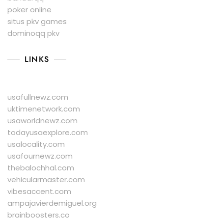
poker online
situs pkv games
dominoqq pkv
LINKS
usafullnewz.com
uktimenetwork.com
usaworldnewz.com
todayusaexplore.com
usalocality.com
usafournewz.com
thebalochhal.com
vehicularmaster.com
vibesaccent.com
ampajavierdemiguel.org
brainboosters.co