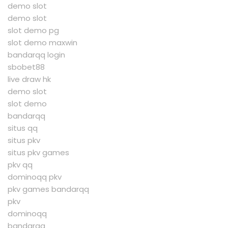
demo slot
demo slot
slot demo pg
slot demo maxwin
bandarqq login
sbobet88
live draw hk
demo slot
slot demo
bandarqq
situs qq
situs pkv
situs pkv games
pkv qq
dominoqq pkv
pkv games bandarqq
pkv
dominoqq
bandarqq