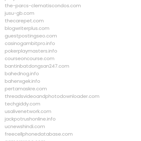
the-parcs-clematiscondos.com
jusu-gb.com
thecarepet.com
blogwriterplus.com
guestpostingseo.com
casinogambitpro.info
pokerplaymasters.info
courseoncourse.com
bantinbatdongsan247.com
bahednog.info
bahenxgek.info
pertamaskre.com
threadsvideoandphotodownloader.com
techgiddy.com
usalivenetwork.com
jackpotrushonline.info
ucnewshindi.com
freecellphonedatabase.com