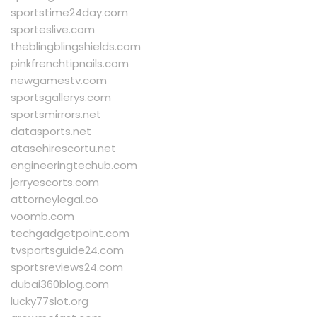
sportstime24day.com
sporteslive.com
theblingblingshields.com
pinkfrenchtipnails.com
newgamestv.com
sportsgallerys.com
sportsmirrors.net
datasports.net
atasehirescortu.net
engineeringtechub.com
jerryescorts.com
attorneylegal.co
voomb.com
techgadgetpoint.com
tvsportsguide24.com
sportsreviews24.com
dubai360blog.com
lucky77slot.org