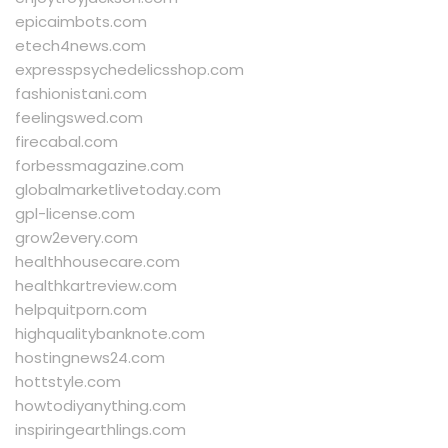
epicaimbots.com
etech4news.com
expresspsychedelicsshop.com
fashionistani.com
feelingswed.com
firecabal.com
forbessmagazine.com
globalmarketlivetoday.com
gpl-license.com
grow2every.com
healthhousecare.com
healthkartreview.com
helpquitporn.com
highqualitybanknote.com
hostingnews24.com
hottstyle.com
howtodiyanything.com
inspiringearthlings.com