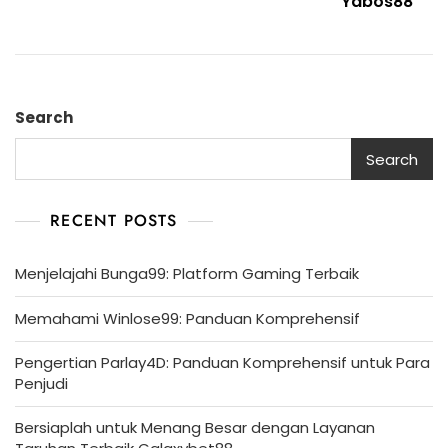
Yabos88
Search
Search
RECENT POSTS
Menjelajahi Bunga99: Platform Gaming Terbaik
Memahami Winlose99: Panduan Komprehensif
Pengertian Parlay4D: Panduan Komprehensif untuk Para
Penjudi
Bersiaplah untuk Menang Besar dengan Layanan