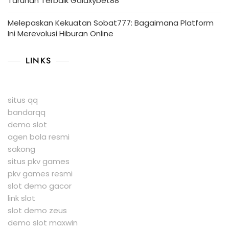
Taruhan Terbaik Galaxybet88
Melepaskan Kekuatan Sobat777: Bagaimana Platform
Ini Merevolusi Hiburan Online
LINKS
situs qq
bandarqq
demo slot
agen bola resmi
sakong
situs pkv games
pkv games resmi
slot demo gacor
link slot
slot demo zeus
demo slot maxwin