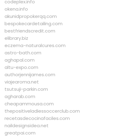
codeplex.info
okena.info
akunidpropokerqq.com
bespokecardetailing.com
bestfriendscredit.com
elibrary.biz
eczema-naturalcures.com
astro-bath.com
aghapal.com
altu-expo.com
authorjennijames.com
viajearoma.net
tsutsuji-parkin.com
agharab.com
cheapammousa.com
thepositiveladiessoccerclub.com
recetasdecocinafaciles.com
naildesignsidea.net
greatpai.com