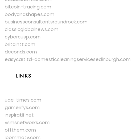
bitcoin-tracing.com
bodyandshapes.com
businessconsultantsroundrock.com
classicglobalnews.com
cybercusp.com
britaintt.com
deconds.com
easycartltd-domesticcleaningservicesedinburgh.com
LINKS
uae-times.com
gamerifys.com
inspiratif.net
vsmsnetworks.com
offthem.com
ibommatv.com