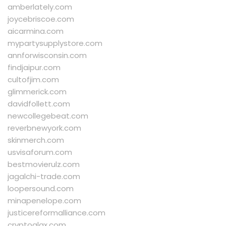
amberlately.com
joycebriscoe.com
aicarmina.com
mypartysupplystore.com
annforwisconsin.com
findjaipur.com
cultofjim.com
glimmerick.com
davidfollett.com
newcollegebeat.com
reverbnewyork.com
skinmerch.com
usvisaforum.com
bestmovierulz.com
jagalchi-trade.com
loopersound.com
minapenelope.com
justicereformalliance.com
cryptoglax.com