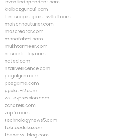
investindependent.com
kralbozguncu1.com
landscapinggainesvillefl.com
maisonhauturier.com
mascreator.com
menafahmi.com
mukhtarmeer.com
nascartoday.com
nqted.com
nzdriverlicence.com
pagalguru.com
pcegame.com
pgslot-r2.com
ws-expression.com
zchotels.com
zepfo.com
technologynews5.com
teknoeduka.com
thenews-blog.com