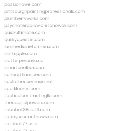
passionawe.com
pittsburghpaintingprofessionals.com
plumberryworks.com
psychoterapiawioletanowak.com
quickultimate.com
quirkyquester.com
sexmedicineformen.com
shiftripple.com
slotterpercaya.co
smartcoolbox.com
sohanjitfinances.com
soulfulhousemusic.net
sparklooms.com
tacticalcontractingllc.com
thecapitalpowers.com
tobabet88slot3.com
todayscurrentnews.com
totobet77.asia
totobet77.org