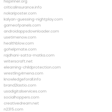
hispinner.org
criticalinsurance.info
nokariposter.com
kalyan-guessing-nightplay.com
gameofpanels.com
androidappsdownloader.com
usetimenow.com
healthblow.com
gohelpmate.com
rajdhani-satta-matka.com
writerscraft.net
elearning-childprotection.com
wrestling4mena.com
knowledgeforall.info
brand2lastio.com
usadigitalservices.com
socialhoppers.com
creativedream.net
n2315.com