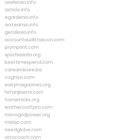
aseleraio.info
asticio.info
egardenio.info
arxteamio.info
getalexio.info
accountaudittaxcon.com
prymprint.com
sportkeeda.org
besttimespend.com
careandcure.biz
cogniyo.com
easymagazines.org
hirfanjilasmi.com
hometricks.org
leathercraftpro.com
microgridpower.org
mixiqo.com
needglobe.com
ortocoach.com