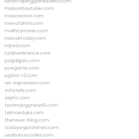
landscapinggainesvillefl.com
maisonhauturier.com
mascreator.com
menafahmi.com
mukhtarmeer.com
nascartoday.com
nqted.com
nzdriverlicence.com
pagalguru.com
pcegame.com
pgslot-r2.com
ws-expression.com
zchotels.com
zepfo.com
technologynews5.com
teknoeduka.com
thenews-blog.com
todaycryptotimes.com
usabonuscodes.com