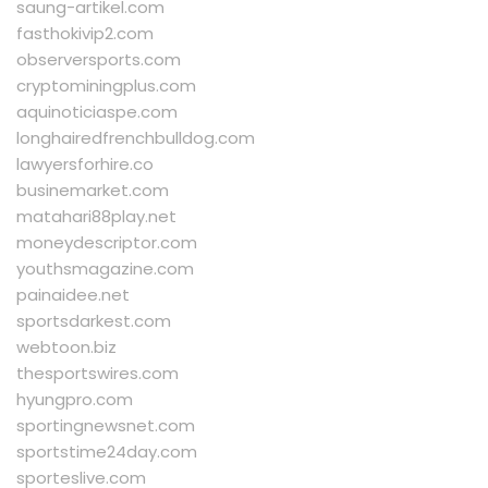
saung-artikel.com
fasthokivip2.com
observersports.com
cryptominingplus.com
aquinoticiaspe.com
longhairedfrenchbulldog.com
lawyersforhire.co
businemarket.com
matahari88play.net
moneydescriptor.com
youthsmagazine.com
painaidee.net
sportsdarkest.com
webtoon.biz
thesportswires.com
hyungpro.com
sportingnewsnet.com
sportstime24day.com
sporteslive.com