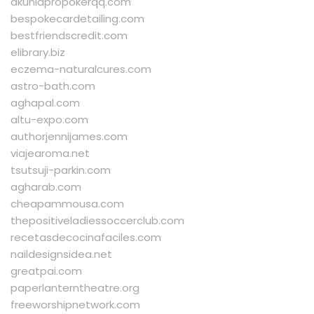
akunidpropokerqq.com
bespokecardetailing.com
bestfriendscredit.com
elibrary.biz
eczema-naturalcures.com
astro-bath.com
aghapal.com
altu-expo.com
authorjennijames.com
viajearoma.net
tsutsuji-parkin.com
agharab.com
cheapammousa.com
thepositiveladiessoccerclub.com
recetasdecocinafaciles.com
naildesignsidea.net
greatpai.com
paperlanterntheatre.org
freeworshipnetwork.com