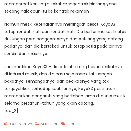
memperhatikan, ingin sekali mengontrak bintang yang
sedang naik daun itu ke kontrak rekaman.
Namun meski ketenarannya meningkat pesat, Kaya33
tetap rendah hati dan rendah hati. Dia berterima kasih atas
dukungan para penggemarnya dan peluang yang datang
padanya, dan dia bertekad untuk tetap setia pada dirinya
sendiri dan musiknya.
Jadi nantikan Kaya33 – dia adalah orang besar berikutnya
di industri musik, dan dia baru saja memulai. Dengan
bakatnya, semangatnya, dan dedikasinya yang tak
tergoyahkan terhadap keahliannya, Kaya33 pasti akan
memberikan pengaruh yang bertahan lama di dunia musik
selama bertahun-tahun yang akan datang.
[ad_2]
Tags
Oct 15, 2025
Situs Slot
Slot