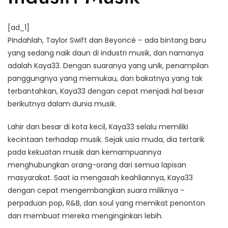
[ad_1]
Pindahlah, Taylor Swift dan Beyoncé – ada bintang baru
yang sedang naik daun di industri musik, dan namanya
adalah Kaya33. Dengan suaranya yang unik, penampilan
panggungnya yang memukau, dan bakatnya yang tak
terbantahkan, Kaya33 dengan cepat menjadi hal besar
berikutnya dalam dunia musik.
Lahir dan besar di kota kecil, Kaya33 selalu memiliki
kecintaan terhadap musik. Sejak usia muda, dia tertarik
pada kekuatan musik dan kemampuannya
menghubungkan orang-orang dari semua lapisan
masyarakat. Saat ia mengasah keahliannya, Kaya33
dengan cepat mengembangkan suara miliknya –
perpaduan pop, R&B, dan soul yang memikat penonton
dan membuat mereka menginginkan lebih.