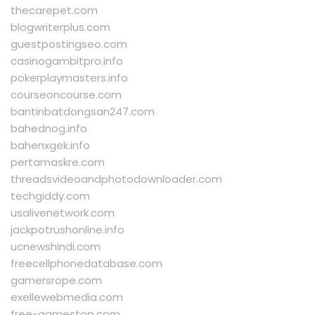
thecarepet.com
blogwriterplus.com
guestpostingseo.com
casinogambitpro.info
pokerplaymasters.info
courseoncourse.com
bantinbatdongsan247.com
bahednog.info
bahenxgek.info
pertamaskre.com
threadsvideoandphotodownloader.com
techgiddy.com
usalivenetwork.com
jackpotrushonline.info
ucnewshindi.com
freecellphonedatabase.com
gamersrope.com
exellewebmedia.com
free-gamestop.com