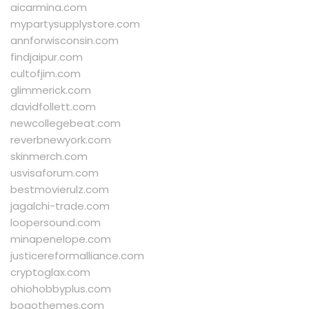
aicarmina.com
mypartysupplystore.com
annforwisconsin.com
findjaipur.com
cultofjim.com
glimmerick.com
davidfollett.com
newcollegebeat.com
reverbnewyork.com
skinmerch.com
usvisaforum.com
bestmovierulz.com
jagalchi-trade.com
loopersound.com
minapenelope.com
justicereformalliance.com
cryptoglax.com
ohiohobbyplus.com
bogothemes.com