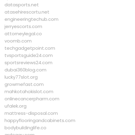
datasports.net
atasehirescortu.net
engineeringtechub.com
jerryescorts.com
attorneylegal.co
voomb.com
techgadgetpoint.com
tvsportsguide24.com
sportsreviews24.com
dubai360blog.com
lucky77slot.org
growmefast.com
mahkotahokislot.com
onlinecancerpharm.com
ufalek.org
mattress-disposal.com
happyflooringandcabinets.com
bodybuildinglife.co
qrdoggy.com