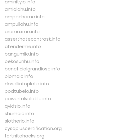
aminityio.info
amiolahu.info
ampacheme.info
ampullahu.info
aromaxme.info
asserthatecontrast.info
atenderme.info
bangumiio.info
bekosunhu.info
beneficialgrandiose.info
blomaio.info
dosellinfoplete.info
podtubeio.info
powerfulvolatile.info
qvidsio.info
shumaio.info
slotherio.info
cysapluscertification.org
fortnitehacks.org