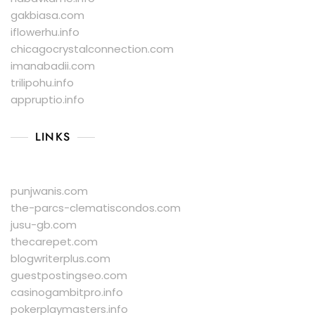
gakbiasa.com
iflowerhu.info
chicagocrystalconnection.com
imanabadii.com
trilipohu.info
appruptio.info
LINKS
punjwanis.com
the-parcs-clematiscondos.com
jusu-gb.com
thecarepet.com
blogwriterplus.com
guestpostingseo.com
casinogambitpro.info
pokerplaymasters.info