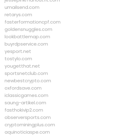
umailsend.com
retarys.com
fasterformationcpf.com
goldensnuggles.com
lookbattlemap.com
buyrdpservice.com
yesport.net
tostylo.com
yougetthat.net
sportsnetclub.com
newbestcrypto.com
oxfordsave.com
iclassicgames.com
saung-artikel.com
fasthokivip2.com
observersports.com
cryptominingplus.com
aquinoticiaspe.com