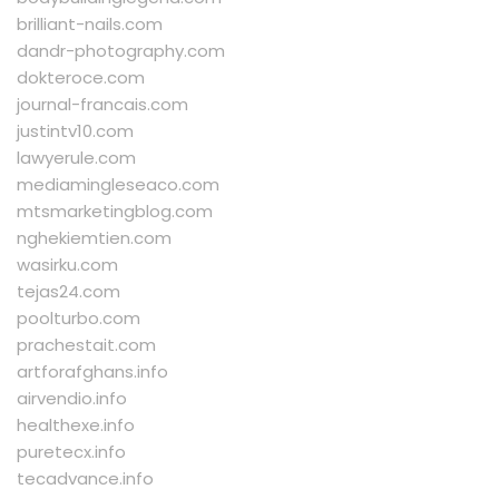
brilliant-nails.com
dandr-photography.com
dokteroce.com
journal-francais.com
justintv10.com
lawyerule.com
mediamingleseaco.com
mtsmarketingblog.com
nghekiemtien.com
wasirku.com
tejas24.com
poolturbo.com
prachestait.com
artforafghans.info
airvendio.info
healthexe.info
puretecx.info
tecadvance.info