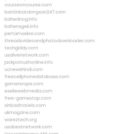
courseoncourse.com
bantinbatdongsan247.com
bahednog.info
bahenxgek.info
pertamaskre.com
threadsvideoandphotodownloader.com
techgiddy.com
usalivenetwork.com
jackpotrushonline.info
ucnewshindi.com
freecellphonedatabase.com
gamersrope.com
exellewebmedia.com
free-gamestop.com
sinbadtravels.com
ukmagzine.com
wareztech.org
usabestnetwork.com
jessepinkmanoutfit.com