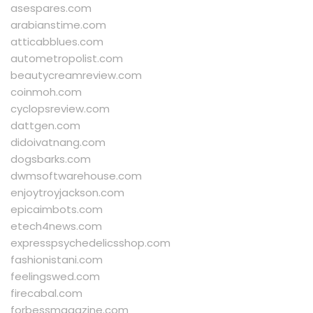
asespares.com
arabianstime.com
atticabblues.com
autometropolist.com
beautycreamreview.com
coinmoh.com
cyclopsreview.com
dattgen.com
didoivatnang.com
dogsbarks.com
dwmsoftwarehouse.com
enjoytroyjackson.com
epicaimbots.com
etech4news.com
expresspsychedelicsshop.com
fashionistani.com
feelingswed.com
firecabal.com
forbessmagazine.com