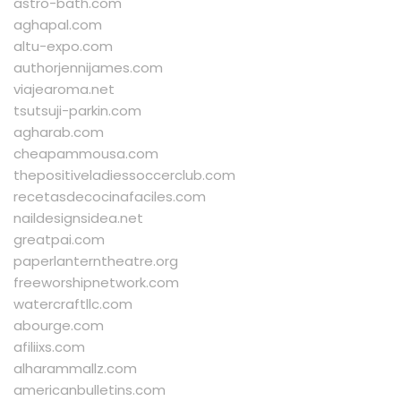
astro-bath.com
aghapal.com
altu-expo.com
authorjennijames.com
viajearoma.net
tsutsuji-parkin.com
agharab.com
cheapammousa.com
thepositiveladiessoccerclub.com
recetasdecocinafaciles.com
naildesignsidea.net
greatpai.com
paperlanterntheatre.org
freeworshipnetwork.com
watercraftllc.com
abourge.com
afiliixs.com
alharammallz.com
americanbulletins.com