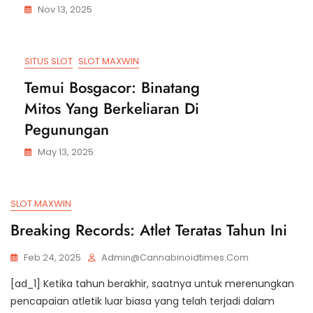
Nov 13, 2025
SITUS SLOT
SLOT MAXWIN
Temui Bosgacor: Binatang
Mitos Yang Berkeliaran Di
Pegunungan
May 13, 2025
SLOT MAXWIN
Breaking Records: Atlet Teratas Tahun Ini
Feb 24, 2025
Admin@cannabinoidtimes.com
[ad_1] Ketika tahun berakhir, saatnya untuk merenungkan
pencapaian atletik luar biasa yang telah terjadi dalam