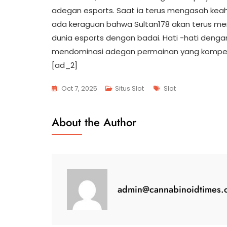
adegan esports. Saat ia terus mengasah keahli
ada keraguan bahwa Sultan178 akan terus me
dunia esports dengan badai. Hati -hati dengan
mendominasi adegan permainan yang kompeti
[ad_2]
Tags
Oct 7, 2025
Situs Slot
Slot
About the Author
admin@cannabinoidtimes.