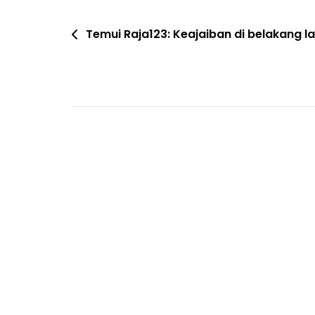
Post
Temui Raja123: Keajaiban di belakang l
navigation