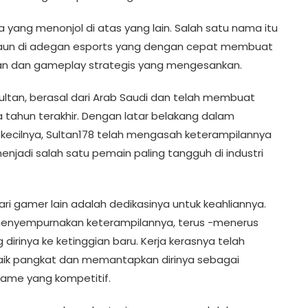
yang menonjol di atas yang lain. Salah satu nama itu
 daun di adegan esports yang dengan cepat membuat
lan dan gameplay strategis yang mengesankan.
ultan, berasal dari Arab Saudi dan telah membuat
tahun terakhir. Dengan latar belakang dalam
 kecilnya, Sultan178 telah mengasah keterampilannya
jadi salah satu pemain paling tangguh di industri
i gamer lain adalah dedikasinya untuk keahliannya.
menyempurnakan keterampilannya, terus -menerus
rinya ke ketinggian baru. Kerja kerasnya telah
aik pangkat dan memantapkan dirinya sebagai
game yang kompetitif.