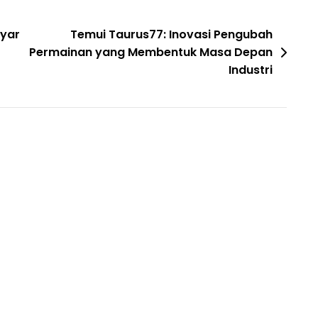
ayar
Temui Taurus77: Inovasi Pengubah
Permainan yang Membentuk Masa Depan
Industri