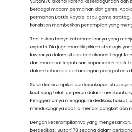
Sultan178 dikenal karena keserbagunaan da
berbagai macam permainan dan genre. Apaka
permainan Battle Royale, atau game strateg
konsisten memberikan penampilan yang men
Tapi bukan hanya keterampilannya yang menja
esports. Dia juga memiliki pikiran strategis
lawannya dalam situasi bertekanan tinggi. 
dan membuat keputusan sepersekian detik
dalam beberapa pertandingan paling intens dan
Selain keterampilan dan kecakapan strategisn
kuat yang telah berperan dalam membantunya
Penggemarnya mengagumi dedikasi, hasrat, d
mendukungnya saat ia menaiki pangkat dan m
Dengan keterampilannya yang mengesankan, p
berdedikasi, Sultan178 sedang dalam perjala