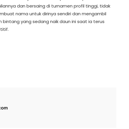
annya dan bersaing di turnamen profil tinggi, tidak
mbuat nama untuk dirinya sendiri dan mengambil
 bintang yang sedang naik daun ini saat ia terus
tif.
com