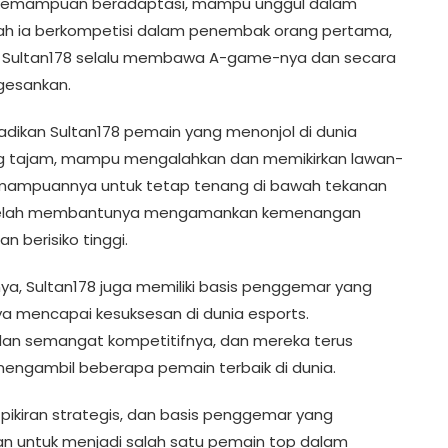
n kemampuan beradaptasi, mampu unggul dalam
h ia berkompetisi dalam penembak orang pertama,
i, Sultan178 selalu membawa A-game-nya dan secara
gesankan.
dikan Sultan178 pemain yang menonjol di dunia
 yang tajam, mampu mengalahkan dan memikirkan lawan-
Kemampuannya untuk tetap tenang di bawah tekanan
 telah membantunya mengamankan kemenangan
 berisiko tinggi.
ya, Sultan178 juga memiliki basis penggemar yang
 mencapai kesuksesan di dunia esports.
an semangat kompetitifnya, dan mereka terus
engambil beberapa pemain terbaik di dunia.
ikiran strategis, dan basis penggemar yang
nan untuk menjadi salah satu pemain top dalam