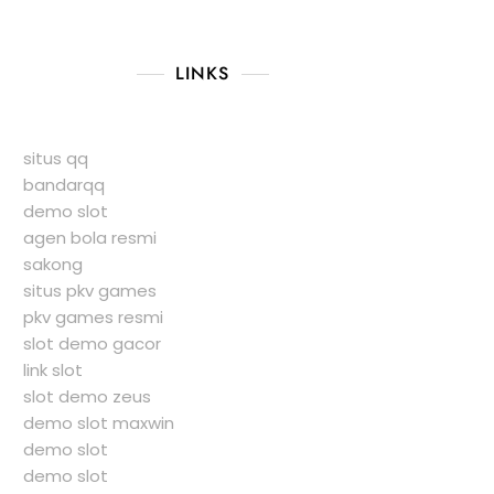
LINKS
situs qq
bandarqq
demo slot
agen bola resmi
sakong
situs pkv games
pkv games resmi
slot demo gacor
link slot
slot demo zeus
demo slot maxwin
demo slot
demo slot