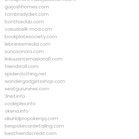
gurjoshhomes.com
tombradydiet.com
bonthaiclub.com
casusbelli-mod.com
bookplatesociety.com
lebnewsmedia.com
sonosonora.com
linkuusinternasional1.com
friendsroll.com
spiderclothing.net
wondergadgetsshop.com
seatgurunews.com
3net.info
codeplex.info
okena.info
akunidpropokerqq.com
bespokecardetailing.com
bestfriendscredit.com