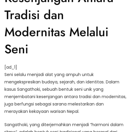
Tradisi dan
Modernitas Melalui
Seni
[ad_1]
Seni selalu menjadi alat yang ampuh untuk
mengekspresikan budaya, sejarah, dan identitas. Dalam
kasus Sangathoki, sebuah bentuk seni unik yang
menjembatani kesenjangan antara tradisi dan modernitas,
juga berfungsi sebagai sarana melestarikan dan
merayakan kekayaan warisan Nepal.
Sangathoki, yang diterjemahkan menjadi “harmoni dalam