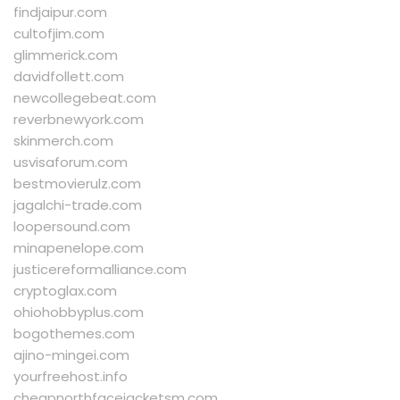
findjaipur.com
cultofjim.com
glimmerick.com
davidfollett.com
newcollegebeat.com
reverbnewyork.com
skinmerch.com
usvisaforum.com
bestmovierulz.com
jagalchi-trade.com
loopersound.com
minapenelope.com
justicereformalliance.com
cryptoglax.com
ohiohobbyplus.com
bogothemes.com
ajino-mingei.com
yourfreehost.info
cheapnorthfacejacketsm.com