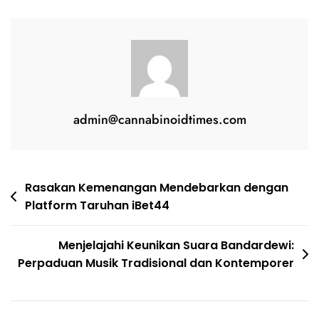
admin@cannabinoidtimes.com
Post
Rasakan Kemenangan Mendebarkan dengan
Platform Taruhan iBet44
navigation
Menjelajahi Keunikan Suara Bandardewi:
Perpaduan Musik Tradisional dan Kontemporer