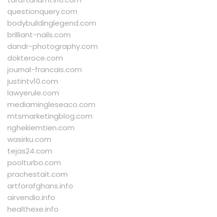
questionquery.com
bodybuildinglegend.com
brilliant-nails.com
dandr-photography.com
dokteroce.com
journal-francais.com
justintv10.com
lawyerule.com
mediamingleseaco.com
mtsmarketingblog.com
nghekiemtien.com
wasirku.com
tejas24.com
poolturbo.com
prachestait.com
artforafghans.info
airvendio.info
healthexe.info