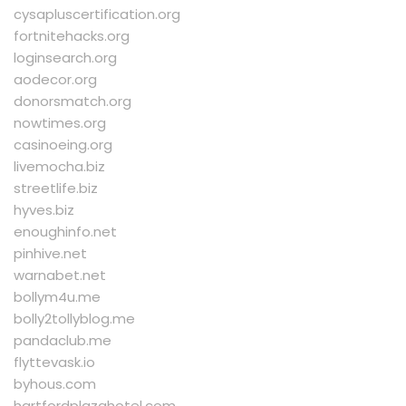
cysapluscertification.org
fortnitehacks.org
loginsearch.org
aodecor.org
donorsmatch.org
nowtimes.org
casinoeing.org
livemocha.biz
streetlife.biz
hyves.biz
enoughinfo.net
pinhive.net
warnabet.net
bollym4u.me
bolly2tollyblog.me
pandaclub.me
flyttevask.io
byhous.com
hartfordplazahotel.com