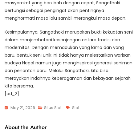
masyarakat yang berubah dengan cepat, Sangathoki
berfungsi sebagai pengingat akan pentingnya
menghormati masa lalu sambil merangkul masa depan.
Kesimpulannya, Sangathoki merupakan bukti kekuatan seni
dalam menjembatani kesenjangan antara tradisi dan
modernitas. Dengan memadukan yang lama dan yang
baru, bentuk seni unik ini tidak hanya melestarikan warisan
budaya Nepal namun juga menginspirasi generasi seniman
dan penonton baru. Melalui Sangathoki, kita bisa
merayakan indahnya keberagaman dan kekayaan sejarah
kita bersama.
[ad_2]
Tags
May 21, 2026
Situs Slot
Slot
About the Author