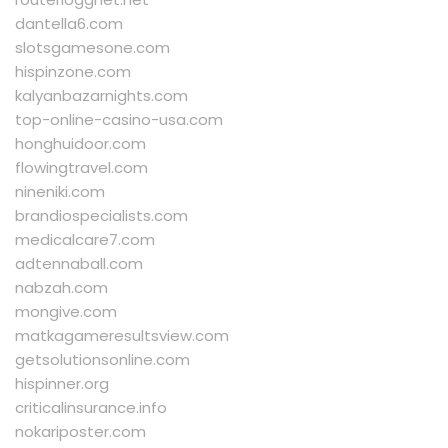
dantella6.com
slotsgamesone.com
hispinzone.com
kalyanbazarnights.com
top-online-casino-usa.com
honghuidoor.com
flowingtravel.com
nineniki.com
brandiospecialists.com
medicalcare7.com
adtennaball.com
nabzah.com
mongive.com
matkagameresultsview.com
getsolutionsonline.com
hispinner.org
criticalinsurance.info
nokariposter.com