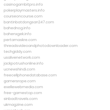
casinogambitpro.info
pokerplaymasters.info
courseoncourse.com
bantinbatdongsan247.com
bahednog.info
bahenxgek.info
pertamaskre.com
threadsvideoandphotodownloader.com
techgiddy.com
usalivenetwork.com
jackpotrushonline.info
ucnewshindi.com
freecellphonedatabase.com
gamersrope.com
exellewebmedia.com
free-gamestop.com
sinbadtravels.com
ukmagzine.com