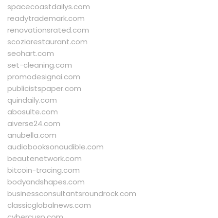
spacecoastdailys.com
readytrademark.com
renovationsrated.com
scoziarestaurant.com
seohart.com
set-cleaning.com
promodesignai.com
publicistspaper.com
quindaily.com
abosulte.com
aiverse24.com
anubella.com
audiobooksonaudible.com
beautenetwork.com
bitcoin-tracing.com
bodyandshapes.com
businessconsultantsroundrock.com
classicglobalnews.com
cybercusp.com