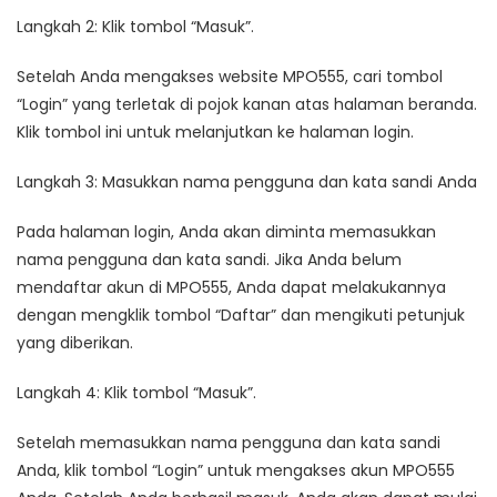
Langkah 2: Klik tombol “Masuk”.
Setelah Anda mengakses website MPO555, cari tombol
“Login” yang terletak di pojok kanan atas halaman beranda.
Klik tombol ini untuk melanjutkan ke halaman login.
Langkah 3: Masukkan nama pengguna dan kata sandi Anda
Pada halaman login, Anda akan diminta memasukkan
nama pengguna dan kata sandi. Jika Anda belum
mendaftar akun di MPO555, Anda dapat melakukannya
dengan mengklik tombol “Daftar” dan mengikuti petunjuk
yang diberikan.
Langkah 4: Klik tombol “Masuk”.
Setelah memasukkan nama pengguna dan kata sandi
Anda, klik tombol “Login” untuk mengakses akun MPO555