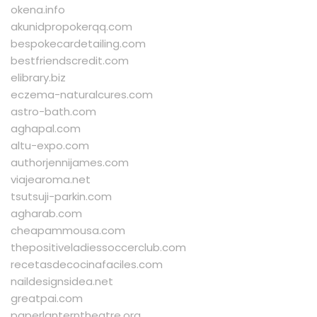
okena.info
akunidpropokerqq.com
bespokecardetailing.com
bestfriendscredit.com
elibrary.biz
eczema-naturalcures.com
astro-bath.com
aghapal.com
altu-expo.com
authorjennijames.com
viajearoma.net
tsutsuji-parkin.com
agharab.com
cheapammousa.com
thepositiveladiessoccerclub.com
recetasdecocinafaciles.com
naildesignsidea.net
greatpai.com
paperlanterntheatre.org