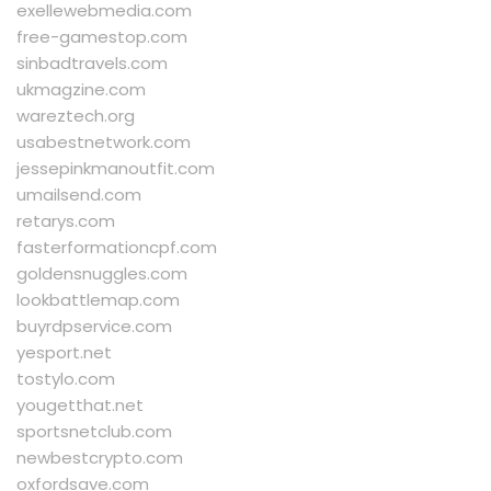
exellewebmedia.com
free-gamestop.com
sinbadtravels.com
ukmagzine.com
wareztech.org
usabestnetwork.com
jessepinkmanoutfit.com
umailsend.com
retarys.com
fasterformationcpf.com
goldensnuggles.com
lookbattlemap.com
buyrdpservice.com
yesport.net
tostylo.com
yougetthat.net
sportsnetclub.com
newbestcrypto.com
oxfordsave.com