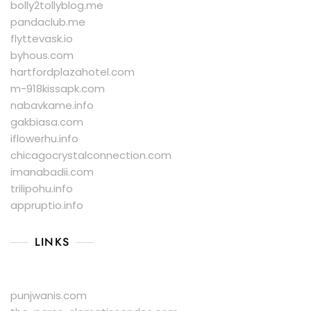
bolly2tollyblog.me
pandaclub.me
flyttevask.io
byhous.com
hartfordplazahotel.com
m-918kissapk.com
nabavkame.info
gakbiasa.com
iflowerhu.info
chicagocrystalconnection.com
imanabadii.com
trilipohu.info
appruptio.info
LINKS
punjwanis.com