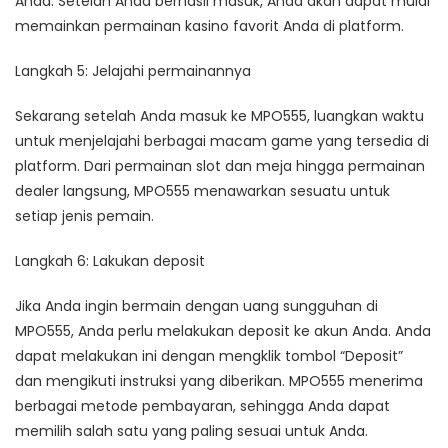
Anda. Setelah Anda berhasil masuk, Anda akan dapat mulai
memainkan permainan kasino favorit Anda di platform.
Langkah 5: Jelajahi permainannya
Sekarang setelah Anda masuk ke MPO555, luangkan waktu
untuk menjelajahi berbagai macam game yang tersedia di
platform. Dari permainan slot dan meja hingga permainan
dealer langsung, MPO555 menawarkan sesuatu untuk
setiap jenis pemain.
Langkah 6: Lakukan deposit
Jika Anda ingin bermain dengan uang sungguhan di
MPO555, Anda perlu melakukan deposit ke akun Anda. Anda
dapat melakukan ini dengan mengklik tombol “Deposit”
dan mengikuti instruksi yang diberikan. MPO555 menerima
berbagai metode pembayaran, sehingga Anda dapat
memilih salah satu yang paling sesuai untuk Anda.