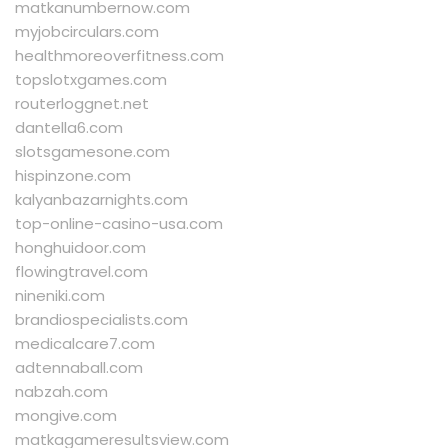
matkanumbernow.com
myjobcirculars.com
healthmoreoverfitness.com
topslotxgames.com
routerloggnet.net
dantella6.com
slotsgamesone.com
hispinzone.com
kalyanbazarnights.com
top-online-casino-usa.com
honghuidoor.com
flowingtravel.com
nineniki.com
brandiospecialists.com
medicalcare7.com
adtennaball.com
nabzah.com
mongive.com
matkagameresultsview.com