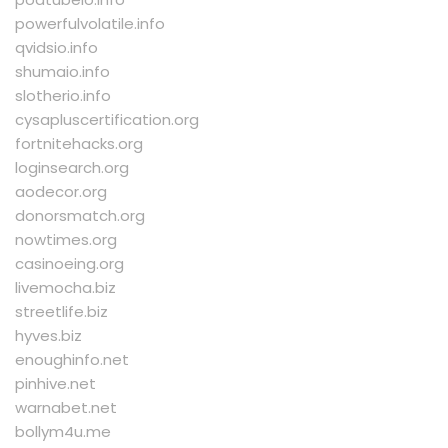
powerfulvolatile.info
qvidsio.info
shumaio.info
slotherio.info
cysapluscertification.org
fortnitehacks.org
loginsearch.org
aodecor.org
donorsmatch.org
nowtimes.org
casinoeing.org
livemocha.biz
streetlife.biz
hyves.biz
enoughinfo.net
pinhive.net
warnabet.net
bollym4u.me