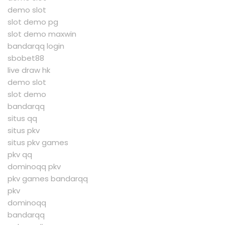
demo slot
slot demo pg
slot demo maxwin
bandarqq login
sbobet88
live draw hk
demo slot
slot demo
bandarqq
situs qq
situs pkv
situs pkv games
pkv qq
dominoqq pkv
pkv games bandarqq
pkv
dominoqq
bandarqq