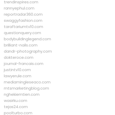
trendinspires.com
rannyephul.com
reportradar360.com
swaggyfashion.com
taraftariumtv10.com
questionquery.com
bodybuildinglegend.com
brilliant-nails.com
dandr-photography.com
dokteroce.com
journal-francais.com
justintv10.com
lawyerule.com
mediamingleseaco.com
mtsmarketingblog.com
nghekiemtien.com
wasirku.com
tejas24.com
poolturbo.com