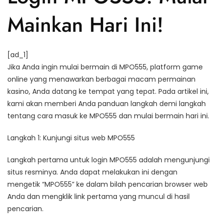
Mainkan Hari Ini!
[ad_1]
Jika Anda ingin mulai bermain di MPO555, platform game
online yang menawarkan berbagai macam permainan
kasino, Anda datang ke tempat yang tepat. Pada artikel ini,
kami akan memberi Anda panduan langkah demi langkah
tentang cara masuk ke MPO555 dan mulai bermain hari ini.
Langkah 1: Kunjungi situs web MPO555
Langkah pertama untuk login MPO555 adalah mengunjungi
situs resminya. Anda dapat melakukan ini dengan
mengetik “MPO555” ke dalam bilah pencarian browser web
Anda dan mengklik link pertama yang muncul di hasil
pencarian.