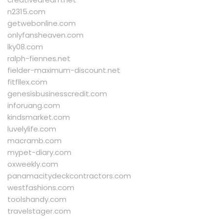
n2315.com
getwebonline.com
onlyfansheaven.com
lky08.com
ralph-fiennes.net
fielder-maximum-discount.net
fitfllex.com
genesisbusinesscredit.com
inforuang.com
kindsmarket.com
luvelylife.com
macramb.com
mypet-diary.com
oxweekly.com
panamacitydeckcontractors.com
westfashions.com
toolshandy.com
travelstager.com