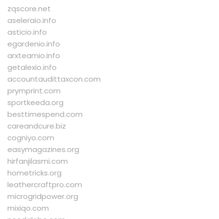
zqscore.net
aseleraio.info
asticio.info
egardenio.info
arxteamio.info
getalexio.info
accountaudittaxcon.com
prymprint.com
sportkeeda.org
besttimespend.com
careandcure.biz
cogniyo.com
easymagazines.org
hirfanjilasmi.com
hometricks.org
leathercraftpro.com
microgridpower.org
mixiqo.com