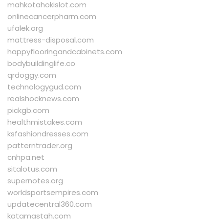
mahkotahokislot.com
onlinecancerpharm.com
ufalek.org
mattress-disposal.com
happyflooringandcabinets.com
bodybuildinglife.co
qrdoggy.com
technologygud.com
realshocknews.com
pickgb.com
healthmistakes.com
ksfashiondresses.com
patterntrader.org
cnhpa.net
sitalotus.com
supernotes.org
worldsportsempires.com
updatecentral360.com
katamastah.com