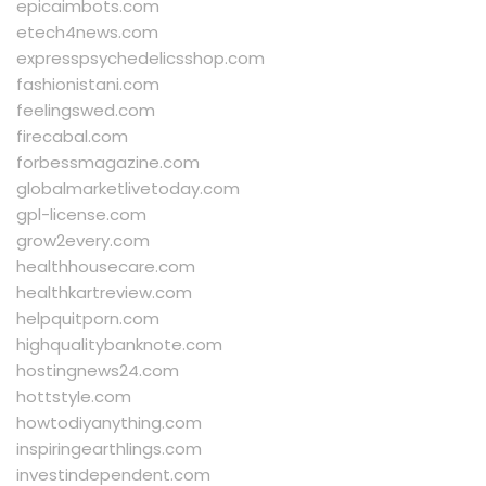
epicaimbots.com
etech4news.com
expresspsychedelicsshop.com
fashionistani.com
feelingswed.com
firecabal.com
forbessmagazine.com
globalmarketlivetoday.com
gpl-license.com
grow2every.com
healthhousecare.com
healthkartreview.com
helpquitporn.com
highqualitybanknote.com
hostingnews24.com
hottstyle.com
howtodiyanything.com
inspiringearthlings.com
investindependent.com