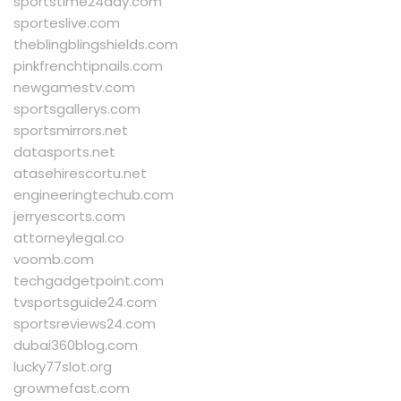
sportstime24day.com
sporteslive.com
theblingblingshields.com
pinkfrenchtipnails.com
newgamestv.com
sportsgallerys.com
sportsmirrors.net
datasports.net
atasehirescortu.net
engineeringtechub.com
jerryescorts.com
attorneylegal.co
voomb.com
techgadgetpoint.com
tvsportsguide24.com
sportsreviews24.com
dubai360blog.com
lucky77slot.org
growmefast.com