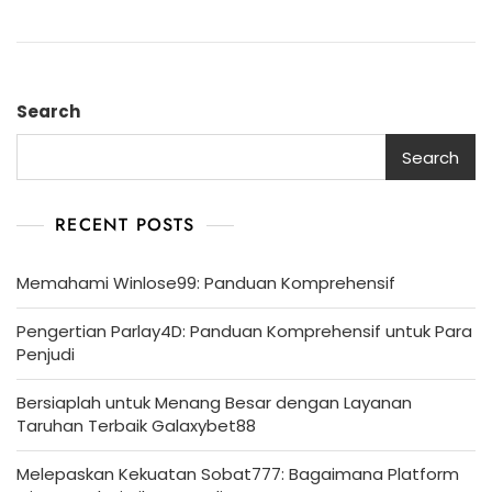
Search
Search
RECENT POSTS
Memahami Winlose99: Panduan Komprehensif
Pengertian Parlay4D: Panduan Komprehensif untuk Para
Penjudi
Bersiaplah untuk Menang Besar dengan Layanan
Taruhan Terbaik Galaxybet88
Melepaskan Kekuatan Sobat777: Bagaimana Platform