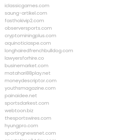
iclassicgames.com
saung-artikel.com
fasthokivip2.com
observersports.com
cryptominingplus.com
aquinoticiaspe.com
longhairedfrenchbulldog.com
lawyersforhire.co
businemarket.com
matahari88play.net
moneydescriptor.com
youthsmagazine.com
painaidee.net
sportsdarkest.com
webtoon.biz
thesportswires.com
hyungpro.com
sportingnewsnet.com