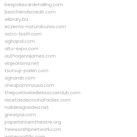
bespokecardetailing.com
bestfriendscredit.com
elibrary.biz
eczema-naturalcures.com
astro-bath.com
aghapal.com
altu-expo.com
authorjennijames.com
viajearoma.net
tsutsuji-parkin.com
agharab.com
cheapammousa.com
thepositiveladiessoccerclub.com
recetasdecocinafaciles.com
naildesignsidea.net
greatpai.com
paperlanterntheatre.org
freeworshipnetwork.com
watercraftllc.com