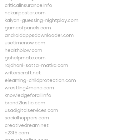
criticalinsurance.info
nokariposter.com
kalyan-guessing-nightplay.com
gameofpanels.com
androidappsdownloader.com
usetimenow.com
healthblow.com
gohelpmate.com
rajdhani-satta-matka.com
writerscraft.net
elearning-childprotection.com
wrestling4mena.com
knowledgeforall.info
brand2lastio.com
usadigitalservices.com
socialhoppers.com
creativedream.net
n2315.com