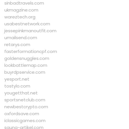
sinbadtravels.com
ukmagzine.com
wareztech.org
usabestnetwork.com
jessepinkmanoutfit.com
umailsend.com
retarys.com
fasterformationcpf.com
goldensnuggles.com
lookbattlemap.com
buyrdpservice.com
yesport.net
tostylo.com
yougetthat.net
sportsnetclub.com
newbestcrypto.com
oxfordsave.com
iclassicgames.com
saung-artikel.com