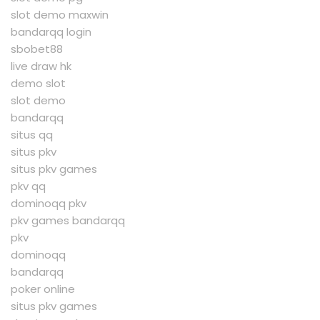
slot demo maxwin
bandarqq login
sbobet88
live draw hk
demo slot
slot demo
bandarqq
situs qq
situs pkv
situs pkv games
pkv qq
dominoqq pkv
pkv games bandarqq
pkv
dominoqq
bandarqq
poker online
situs pkv games