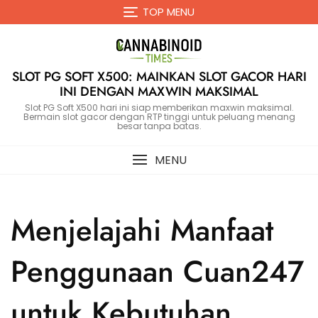
Skip
TOP MENU
to
content
SLOT PG SOFT X500: MAINKAN SLOT GACOR HARI
INI DENGAN MAXWIN MAKSIMAL
Slot PG Soft X500 hari ini siap memberikan maxwin maksimal.
Bermain slot gacor dengan RTP tinggi untuk peluang menang
besar tanpa batas.
MENU
Menjelajahi Manfaat
Penggunaan Cuan247
untuk Kebutuhan