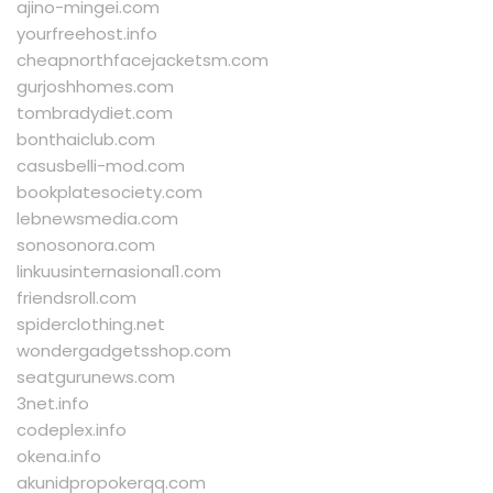
ajino-mingei.com
yourfreehost.info
cheapnorthfacejacketsm.com
gurjoshhomes.com
tombradydiet.com
bonthaiclub.com
casusbelli-mod.com
bookplatesociety.com
lebnewsmedia.com
sonosonora.com
linkuusinternasional1.com
friendsroll.com
spiderclothing.net
wondergadgetsshop.com
seatgurunews.com
3net.info
codeplex.info
okena.info
akunidpropokerqq.com