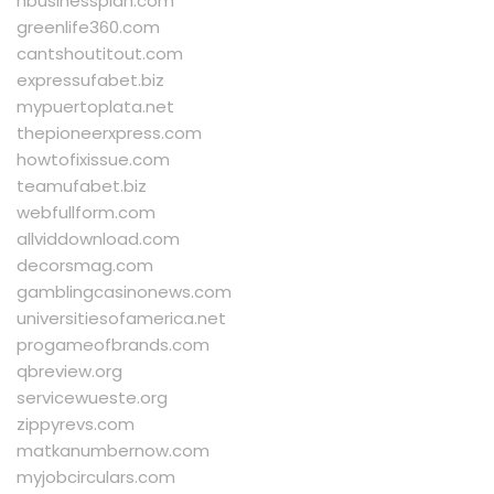
nbusinessplan.com
greenlife360.com
cantshoutitout.com
expressufabet.biz
mypuertoplata.net
thepioneerxpress.com
howtofixissue.com
teamufabet.biz
webfullform.com
allviddownload.com
decorsmag.com
gamblingcasinonews.com
universitiesofamerica.net
progameofbrands.com
qbreview.org
servicewueste.org
zippyrevs.com
matkanumbernow.com
myjobcirculars.com