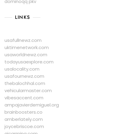
dominoqq pkv
LINKS
usafullnewz.com
uktimenetwork.com
usaworldnewz.com
todayusaexplore.com
usalocality.com
usafournewz.com
thebalochhal.com
vehicularmaster.com
vibesaccent.com
ampajavierdemiguel.org
brainboosters.co
amberlately.com
joycebriscoe.com
aicarmina.com