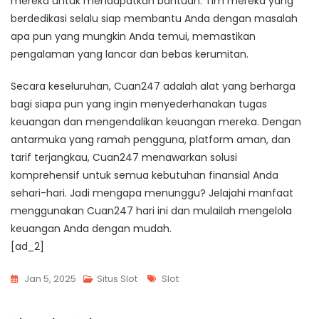
mereka untuk mendapatkan bantuan. Tim mereka yang
berdedikasi selalu siap membantu Anda dengan masalah
apa pun yang mungkin Anda temui, memastikan
pengalaman yang lancar dan bebas kerumitan.
Secara keseluruhan, Cuan247 adalah alat yang berharga
bagi siapa pun yang ingin menyederhanakan tugas
keuangan dan mengendalikan keuangan mereka. Dengan
antarmuka yang ramah pengguna, platform aman, dan
tarif terjangkau, Cuan247 menawarkan solusi
komprehensif untuk semua kebutuhan finansial Anda
sehari-hari. Jadi mengapa menunggu? Jelajahi manfaat
menggunakan Cuan247 hari ini dan mulailah mengelola
keuangan Anda dengan mudah.
[ad_2]
Tags
Jan 5, 2025
Situs Slot
Slot