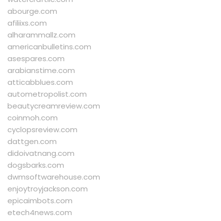
abourge.com
afiliixs.com
alharammallz.com
americanbulletins.com
asespares.com
arabianstime.com
atticabblues.com
autometropolist.com
beautycreamreview.com
coinmoh.com
cyclopsreview.com
dattgen.com
didoivatnang.com
dogsbarks.com
dwmsoftwarehouse.com
enjoytroyjackson.com
epicaimbots.com
etech4news.com