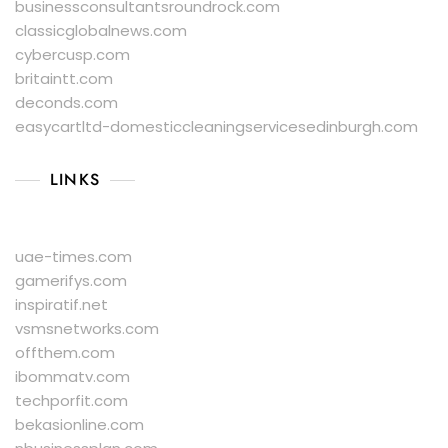
businessconsultantsroundrock.com
classicglobalnews.com
cybercusp.com
britaintt.com
deconds.com
easycartltd-domesticcleaningservicesedinburgh.com
LINKS
uae-times.com
gamerifys.com
inspiratif.net
vsmsnetworks.com
offthem.com
ibommatv.com
techporfit.com
bekasionline.com