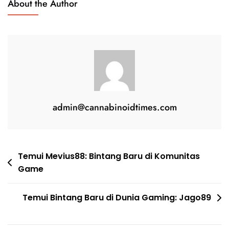
About the Author
admin@cannabinoidtimes.com
Post
Temui Mevius88: Bintang Baru di Komunitas
Game
navigation
Temui Bintang Baru di Dunia Gaming: Jago89