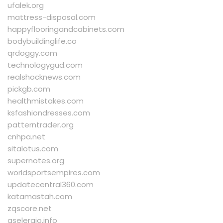
ufalek.org
mattress-disposal.com
happyflooringandcabinets.com
bodybuildinglife.co
qrdoggy.com
technologygud.com
realshocknews.com
pickgb.com
healthmistakes.com
ksfashiondresses.com
patterntrader.org
cnhpa.net
sitalotus.com
supernotes.org
worldsportsempires.com
updatecentral360.com
katamastah.com
zqscore.net
aseleraio.info