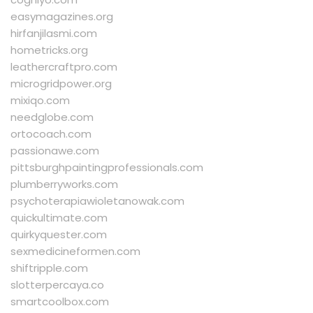
easymagazines.org
hirfanjilasmi.com
hometricks.org
leathercraftpro.com
microgridpower.org
mixiqo.com
needglobe.com
ortocoach.com
passionawe.com
pittsburghpaintingprofessionals.com
plumberryworks.com
psychoterapiawioletanowak.com
quickultimate.com
quirkyquester.com
sexmedicineformen.com
shiftripple.com
slotterpercaya.co
smartcoolbox.com