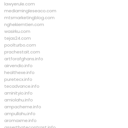
lawyerule.com
mediamingleseaco.com
mtsmarketingblog.com
nghekiemtien.com
wasirku.com
tejas24.com
poolturbo.com
prachestait.com
artforafghans.info
airvendio.info
healthexe.info
puretecx.info
tecadvance.info
aminityio.info
amiolahu.info
ampacheme.info
ampullahu.info
aromaxme.info
asserthatecontrast.info