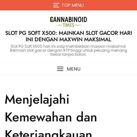
Skip
TOP MENU
to
content
SLOT PG SOFT X500: MAINKAN SLOT GACOR HARI
INI DENGAN MAXWIN MAKSIMAL
Slot PG Soft X500 hari ini siap memberikan maxwin maksimal.
Bermain slot gacor dengan RTP tinggi untuk peluang menang
besar tanpa batas.
MENU
Menjelajahi
Kemewahan dan
Keterjangkauan