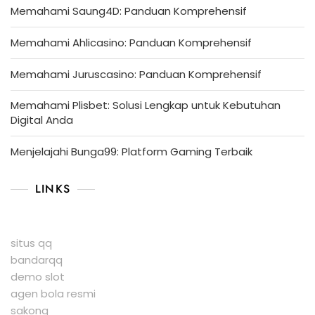
Memahami Saung4D: Panduan Komprehensif
Memahami Ahlicasino: Panduan Komprehensif
Memahami Juruscasino: Panduan Komprehensif
Memahami Plisbet: Solusi Lengkap untuk Kebutuhan
Digital Anda
Menjelajahi Bunga99: Platform Gaming Terbaik
LINKS
situs qq
bandarqq
demo slot
agen bola resmi
sakong