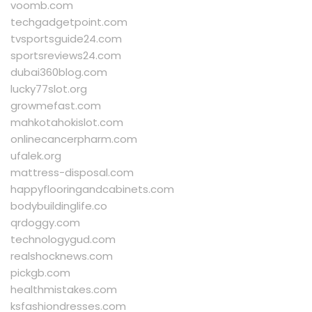
voomb.com
techgadgetpoint.com
tvsportsguide24.com
sportsreviews24.com
dubai360blog.com
lucky77slot.org
growmefast.com
mahkotahokislot.com
onlinecancerpharm.com
ufalek.org
mattress-disposal.com
happyflooringandcabinets.com
bodybuildinglife.co
qrdoggy.com
technologygud.com
realshocknews.com
pickgb.com
healthmistakes.com
ksfashiondresses.com