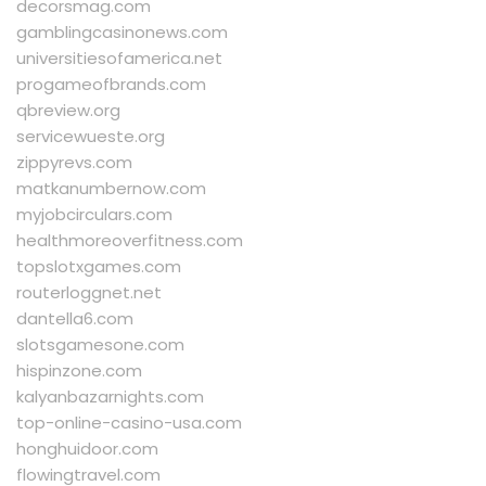
decorsmag.com
gamblingcasinonews.com
universitiesofamerica.net
progameofbrands.com
qbreview.org
servicewueste.org
zippyrevs.com
matkanumbernow.com
myjobcirculars.com
healthmoreoverfitness.com
topslotxgames.com
routerloggnet.net
dantella6.com
slotsgamesone.com
hispinzone.com
kalyanbazarnights.com
top-online-casino-usa.com
honghuidoor.com
flowingtravel.com