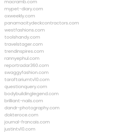
macramb.com
mypet-diary.com
oxweekly.com
panamacitydeckcontractors.com
westfashions.com
toolshandy.com
travelstager.com
trendinspires.com
rannyephul.com
reportradar360.com
swaggyfashion.com
taraftariumtv10.com
questionquery.com
bodybuildinglegend.com
brilliant-nails.com
dandr-photography.com
dokteroce.com
journal-francais.com
justintv10.com