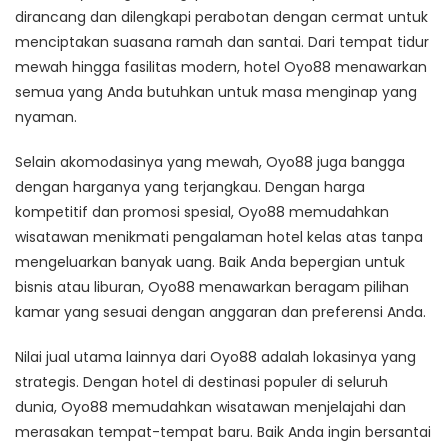
dirancang dan dilengkapi perabotan dengan cermat untuk
menciptakan suasana ramah dan santai. Dari tempat tidur
mewah hingga fasilitas modern, hotel Oyo88 menawarkan
semua yang Anda butuhkan untuk masa menginap yang
nyaman.
Selain akomodasinya yang mewah, Oyo88 juga bangga
dengan harganya yang terjangkau. Dengan harga
kompetitif dan promosi spesial, Oyo88 memudahkan
wisatawan menikmati pengalaman hotel kelas atas tanpa
mengeluarkan banyak uang. Baik Anda bepergian untuk
bisnis atau liburan, Oyo88 menawarkan beragam pilihan
kamar yang sesuai dengan anggaran dan preferensi Anda.
Nilai jual utama lainnya dari Oyo88 adalah lokasinya yang
strategis. Dengan hotel di destinasi populer di seluruh
dunia, Oyo88 memudahkan wisatawan menjelajahi dan
merasakan tempat-tempat baru. Baik Anda ingin bersantai