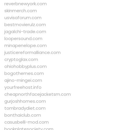
reverbnewyork.com
skinmerch.com
usvisaforum.com
bestmovierulz.com
jagalchi-trade.com
loopersound.com
minapenelope.com
justicereformalliance.com
cryptoglax.com
ohiohobbyplus.com
bogothemes.com
ajino-mingei.com
yourfreehost.info
cheapnorthfacejacketsm.com
gurjoshhomes.com
tombradydiet.com
bonthaiclub.com
casusbelli-mod.com
bookplatesociety.com