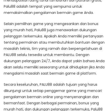
mendapatkan uang tunai tambahan dan putaran gratis,
Palu88 adalah tempat yang sempurna untuk
memaksimalkan pengalaman bermain game Anda.
Selain pemilihan game yang mengesankan dan bonus
yang murah hati, Palu88 juga menawarkan dukungan
pelanggan terkemuka. Apakah Anda memiliki pertanyaan
tentang permainan atau membutuhkan bantuan dengan
masalah teknis, tim yang ramah dan berpengetahuan di
PALU88 selalu tersedia untuk membantu. Dengan
dukungan pelanggan 24/7, Anda dapat yakin bahwa Anda
akan selalu memiliki seseorang untuk dihidupkan jika Anda
mengalami masalah saat bermain game di platform.
Secara keseluruhan, PALU88 adalah tujuan yang harus
dikunjungi untuk setiap penggemar game yang mencari
pengalaman bermain online yang menyenangkan dan
bermanfaat. Dengan berbagai permainan, bonus yang
murah hati, dan dukungan pelanggan terkemuka, Palu88