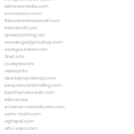
lebnewsmedia.com
sonosonora.com
linkuusinternasional1.com
friendsroll.com
spiderclothing.net
wondergadgetsshop.com
seatgurunews.com
3net.info
codeplex.info
okena.info
akunidpropokerqq.com
bespokecardetailing.com
bestfriendscredit.com
elibrary.biz
eczema-naturalcures.com
astro-bath.com
aghapal.com
altu-expo.com