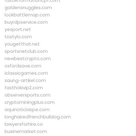
fasterformationcpf.com
goldensnuggles.com
lookbattlemap.com
buyrdpservice.com
yesport.net
tostylo.com
yougetthat.net
sportsnetclub.com
newbestcrypto.com
oxfordsave.com
iclassicgames.com
saung-artikel.com
fasthokivip2.com
observersports.com
cryptominingplus.com
aquinoticiaspe.com
longhairedfrenchbulldog.com
lawyersforhire.co
businemarket.com