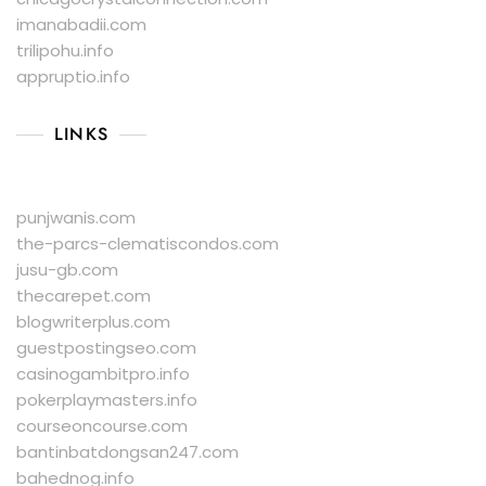
imanabadii.com
trilipohu.info
appruptio.info
LINKS
punjwanis.com
the-parcs-clematiscondos.com
jusu-gb.com
thecarepet.com
blogwriterplus.com
guestpostingseo.com
casinogambitpro.info
pokerplaymasters.info
courseoncourse.com
bantinbatdongsan247.com
bahednog.info