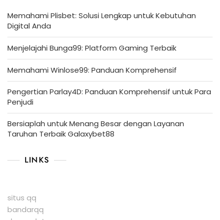
Memahami Plisbet: Solusi Lengkap untuk Kebutuhan
Digital Anda
Menjelajahi Bunga99: Platform Gaming Terbaik
Memahami Winlose99: Panduan Komprehensif
Pengertian Parlay4D: Panduan Komprehensif untuk Para
Penjudi
Bersiaplah untuk Menang Besar dengan Layanan
Taruhan Terbaik Galaxybet88
LINKS
situs qq
bandarqq