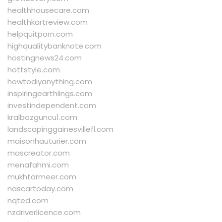
healthhousecare.com
healthkartreview.com
helpquitporn.com
highqualitybanknote.com
hostingnews24.com
hottstyle.com
howtodiyanything.com
inspiringearthlings.com
investindependent.com
kralbozguncu1.com
landscapinggainesvillefl.com
maisonhauturier.com
mascreator.com
menafahmi.com
mukhtarmeer.com
nascartoday.com
nqted.com
nzdriverlicence.com