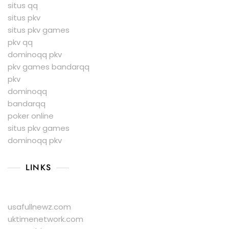
situs qq
situs pkv
situs pkv games
pkv qq
dominoqq pkv
pkv games bandarqq
pkv
dominoqq
bandarqq
poker online
situs pkv games
dominoqq pkv
LINKS
usafullnewz.com
uktimenetwork.com