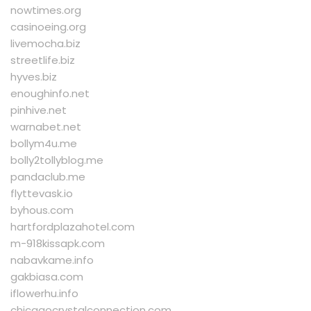
nowtimes.org
casinoeing.org
livemocha.biz
streetlife.biz
hyves.biz
enoughinfo.net
pinhive.net
warnabet.net
bollym4u.me
bolly2tollyblog.me
pandaclub.me
flyttevask.io
byhous.com
hartfordplazahotel.com
m-918kissapk.com
nabavkame.info
gakbiasa.com
iflowerhu.info
chicagocrystalconnection.com