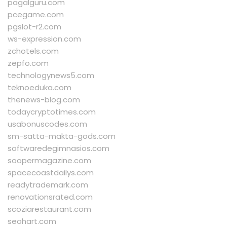
pagalguru.com
pcegame.com
pgslot-r2.com
ws-expression.com
zchotels.com
zepfo.com
technologynews5.com
teknoeduka.com
thenews-blog.com
todaycryptotimes.com
usabonuscodes.com
sm-satta-makta-gods.com
softwaredegimnasios.com
soopermagazine.com
spacecoastdailys.com
readytrademark.com
renovationsrated.com
scoziarestaurant.com
seohart.com