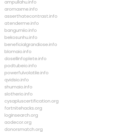
ampullahu.info
aromaxme.info
asserthatecontrast.info
atenderme.info
bangumiio.info
bekosunhu.info
beneficialgrandiose.info
blomaio.info
dosellinfoplete.info
podtubeio.info
powerfulvolatile.info
qvidsio.info
shumaio.info
slotherio.info
cysapluscertification.org
fortnitehacks.org
loginsearch.org
aodecor.org
donorsmatch.org