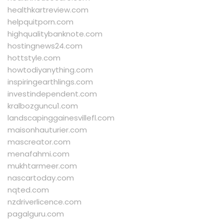
healthkartreview.com
helpquitporn.com
highqualitybanknote.com
hostingnews24.com
hottstyle.com
howtodiyanything.com
inspiringearthlings.com
investindependent.com
kralbozguncu1.com
landscapinggainesvillefl.com
maisonhauturier.com
mascreator.com
menafahmi.com
mukhtarmeer.com
nascartoday.com
nqted.com
nzdriverlicence.com
pagalguru.com