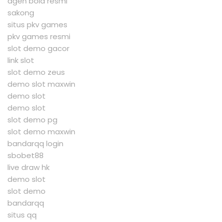
agen bola resmi
sakong
situs pkv games
pkv games resmi
slot demo gacor
link slot
slot demo zeus
demo slot maxwin
demo slot
demo slot
slot demo pg
slot demo maxwin
bandarqq login
sbobet88
live draw hk
demo slot
slot demo
bandarqq
situs qq