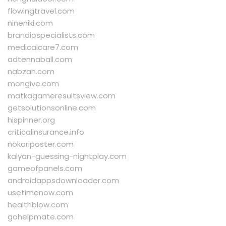
flowingtravel.com
nineniki.com
brandiospecialists.com
medicalcare7.com
adtennaball.com
nabzah.com
mongive.com
matkagameresultsview.com
getsolutionsonline.com
hispinner.org
criticalinsurance.info
nokariposter.com
kalyan-guessing-nightplay.com
gameofpanels.com
androidappsdownloader.com
usetimenow.com
healthblow.com
gohelpmate.com