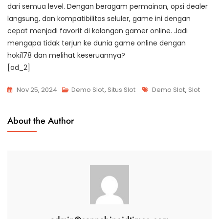
dari semua level. Dengan beragam permainan, opsi dealer
langsung, dan kompatibilitas seluler, game ini dengan
cepat menjadi favorit di kalangan gamer online. Jadi
mengapa tidak terjun ke dunia game online dengan
hoki178 dan melihat keseruannya?
[ad_2]
Tags
Nov 25, 2024
Demo Slot
,
Situs Slot
Demo Slot
,
Slot
About the Author