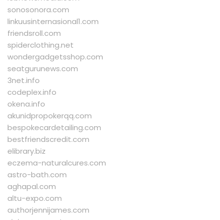
sonosonora.com
linkuusinternasional1.com
friendsroll.com
spiderclothing.net
wondergadgetsshop.com
seatgurunews.com
3net.info
codeplex.info
okena.info
akunidpropokerqq.com
bespokecardetailing.com
bestfriendscredit.com
elibrary.biz
eczema-naturalcures.com
astro-bath.com
aghapal.com
altu-expo.com
authorjennijames.com