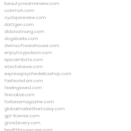
beautycreamreview.com
coinmoh.com
cyclopsreview.com
dattgen.com
didoivatnang.com
dogsbarks.com
dwmsoftwarehouse.com
enjoytroyjackson.com
epicaimbots.com
etech4news.com
expresspsychedelicsshop.com
fashionistani.com
feelingswed.com
firecabal.com
forbessmagazine.com
globalmarketlivetoday.com
gpl-license.com
grow2every.com
healthhousecare.com