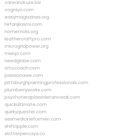
careandcure.biz
cogniyo.com
easymagazines.org
hirfanjilasmi.com
hometricks.org
leathercraftpro.com
microgridpower.org
mixiqo.com
needglobe.com
ortocoach.com
passionawe.com
pittsburghpaintingprofessionals.com
plumberryworks.com
psychoterapiawioletanowak.com
quickultimate.com
quirkyquester.com
sexmedicineformen.com
shiftripple.com
slotterpercaya.co