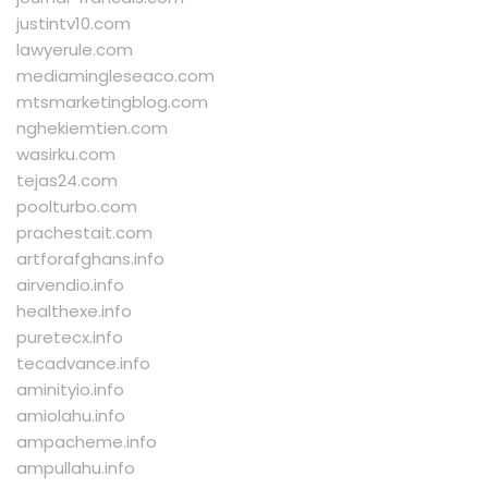
justintv10.com
lawyerule.com
mediamingleseaco.com
mtsmarketingblog.com
nghekiemtien.com
wasirku.com
tejas24.com
poolturbo.com
prachestait.com
artforafghans.info
airvendio.info
healthexe.info
puretecx.info
tecadvance.info
aminityio.info
amiolahu.info
ampacheme.info
ampullahu.info