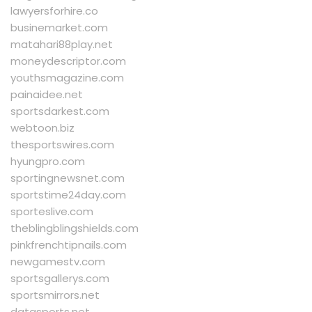
lawyersforhire.co
businemarket.com
matahari88play.net
moneydescriptor.com
youthsmagazine.com
painaidee.net
sportsdarkest.com
webtoon.biz
thesportswires.com
hyungpro.com
sportingnewsnet.com
sportstime24day.com
sporteslive.com
theblingblingshields.com
pinkfrenchtipnails.com
newgamestv.com
sportsgallerys.com
sportsmirrors.net
datasports.net