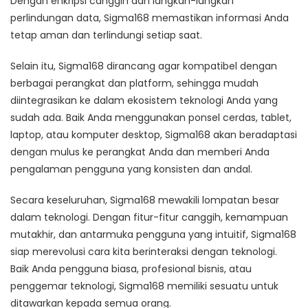
Dengan enkripsi canggih dan langkah-langkah
perlindungan data, Sigma168 memastikan informasi Anda
tetap aman dan terlindungi setiap saat.
Selain itu, Sigma168 dirancang agar kompatibel dengan
berbagai perangkat dan platform, sehingga mudah
diintegrasikan ke dalam ekosistem teknologi Anda yang
sudah ada. Baik Anda menggunakan ponsel cerdas, tablet,
laptop, atau komputer desktop, Sigma168 akan beradaptasi
dengan mulus ke perangkat Anda dan memberi Anda
pengalaman pengguna yang konsisten dan andal.
Secara keseluruhan, Sigma168 mewakili lompatan besar
dalam teknologi. Dengan fitur-fitur canggih, kemampuan
mutakhir, dan antarmuka pengguna yang intuitif, Sigma168
siap merevolusi cara kita berinteraksi dengan teknologi.
Baik Anda pengguna biasa, profesional bisnis, atau
penggemar teknologi, Sigma168 memiliki sesuatu untuk
ditawarkan kepada semua orang.