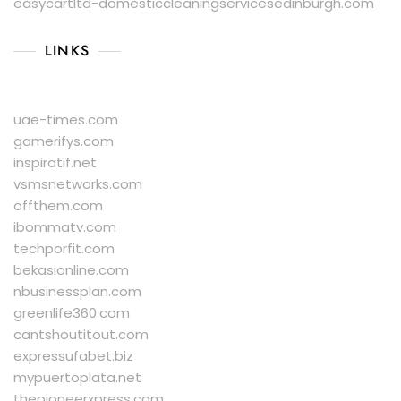
easycartltd-domesticcleaningservicesedinburgh.com
LINKS
uae-times.com
gamerifys.com
inspiratif.net
vsmsnetworks.com
offthem.com
ibommatv.com
techporfit.com
bekasionline.com
nbusinessplan.com
greenlife360.com
cantshoutitout.com
expressufabet.biz
mypuertoplata.net
thepioneerxpress.com