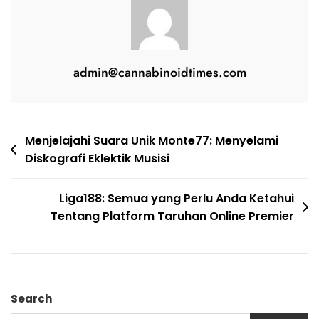
admin@cannabinoidtimes.com
Post
Menjelajahi Suara Unik Monte77: Menyelami
Diskografi Eklektik Musisi
navigation
Liga188: Semua yang Perlu Anda Ketahui
Tentang Platform Taruhan Online Premier
Search