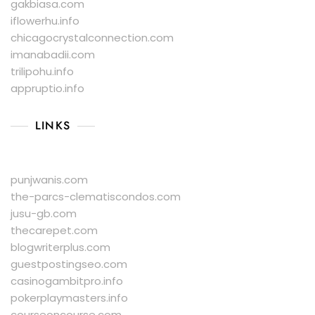
gakbiasa.com
iflowerhu.info
chicagocrystalconnection.com
imanabadii.com
trilipohu.info
appruptio.info
LINKS
punjwanis.com
the-parcs-clematiscondos.com
jusu-gb.com
thecarepet.com
blogwriterplus.com
guestpostingseo.com
casinogambitpro.info
pokerplaymasters.info
courseoncourse.com