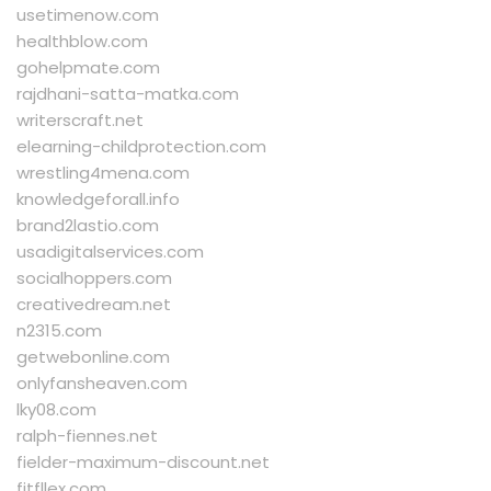
usetimenow.com
healthblow.com
gohelpmate.com
rajdhani-satta-matka.com
writerscraft.net
elearning-childprotection.com
wrestling4mena.com
knowledgeforall.info
brand2lastio.com
usadigitalservices.com
socialhoppers.com
creativedream.net
n2315.com
getwebonline.com
onlyfansheaven.com
lky08.com
ralph-fiennes.net
fielder-maximum-discount.net
fitfllex.com