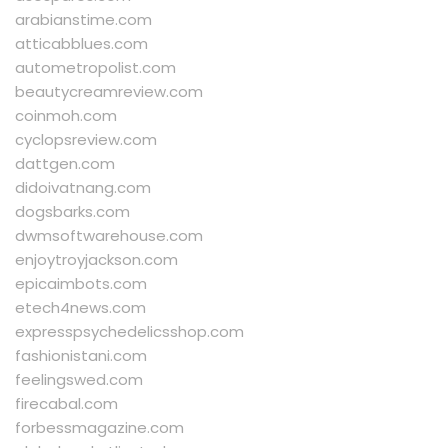
arabianstime.com
atticabblues.com
autometropolist.com
beautycreamreview.com
coinmoh.com
cyclopsreview.com
dattgen.com
didoivatnang.com
dogsbarks.com
dwmsoftwarehouse.com
enjoytroyjackson.com
epicaimbots.com
etech4news.com
expresspsychedelicsshop.com
fashionistani.com
feelingswed.com
firecabal.com
forbessmagazine.com