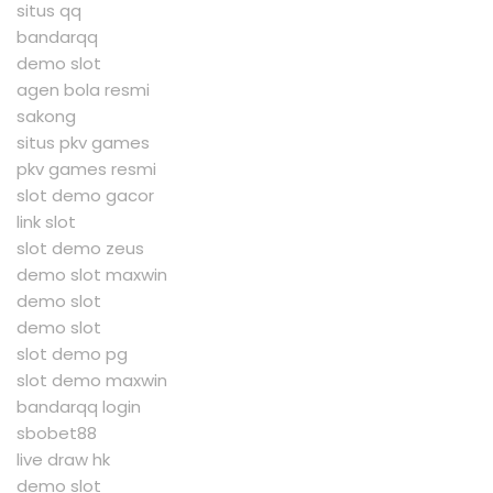
situs qq
bandarqq
demo slot
agen bola resmi
sakong
situs pkv games
pkv games resmi
slot demo gacor
link slot
slot demo zeus
demo slot maxwin
demo slot
demo slot
slot demo pg
slot demo maxwin
bandarqq login
sbobet88
live draw hk
demo slot