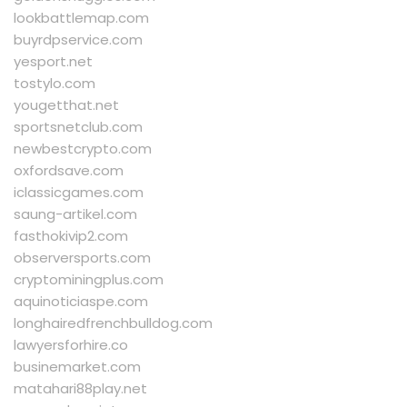
lookbattlemap.com
buyrdpservice.com
yesport.net
tostylo.com
yougetthat.net
sportsnetclub.com
newbestcrypto.com
oxfordsave.com
iclassicgames.com
saung-artikel.com
fasthokivip2.com
observersports.com
cryptominingplus.com
aquinoticiaspe.com
longhairedfrenchbulldog.com
lawyersforhire.co
businemarket.com
matahari88play.net