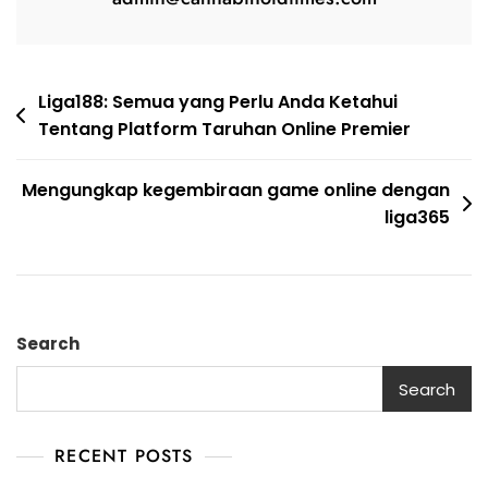
Post
Liga188: Semua yang Perlu Anda Ketahui
Tentang Platform Taruhan Online Premier
navigation
Mengungkap kegembiraan game online dengan
liga365
Search
Search
RECENT POSTS