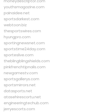
moneydescriptor.com
youthsmagazine.com
painaidee.net
sportsdarkest.com
webtoon.biz
thesportswires.com
hyungpro.com
sportingnewsnet.com
sportstime24day.com
sporteslive.com
theblingblingshields.com
pinkfrenchtipnails.com
newgamestv.com
sportsgallerys.com
sportsmirrors.net
datasports.net
atasehirescortu.net
engineeringtechub.com
jerryescorts.com