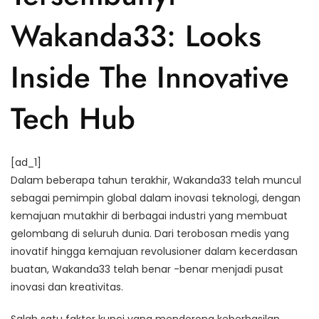
Wakanda33: Looks
Inside The Innovative
Tech Hub
[ad_1]
Dalam beberapa tahun terakhir, Wakanda33 telah muncul
sebagai pemimpin global dalam inovasi teknologi, dengan
kemajuan mutakhir di berbagai industri yang membuat
gelombang di seluruh dunia. Dari terobosan medis yang
inovatif hingga kemajuan revolusioner dalam kecerdasan
buatan, Wakanda33 telah benar -benar menjadi pusat
inovasi dan kreativitas.