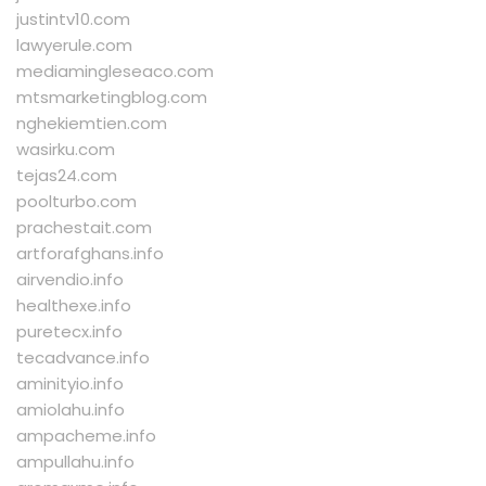
justintv10.com
lawyerule.com
mediamingleseaco.com
mtsmarketingblog.com
nghekiemtien.com
wasirku.com
tejas24.com
poolturbo.com
prachestait.com
artforafghans.info
airvendio.info
healthexe.info
puretecx.info
tecadvance.info
aminityio.info
amiolahu.info
ampacheme.info
ampullahu.info