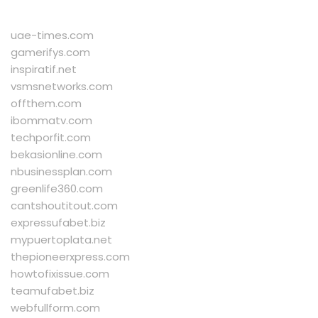
uae-times.com
gamerifys.com
inspiratif.net
vsmsnetworks.com
offthem.com
ibommatv.com
techporfit.com
bekasionline.com
nbusinessplan.com
greenlife360.com
cantshoutitout.com
expressufabet.biz
mypuertoplata.net
thepioneerxpress.com
howtofixissue.com
teamufabet.biz
webfullform.com