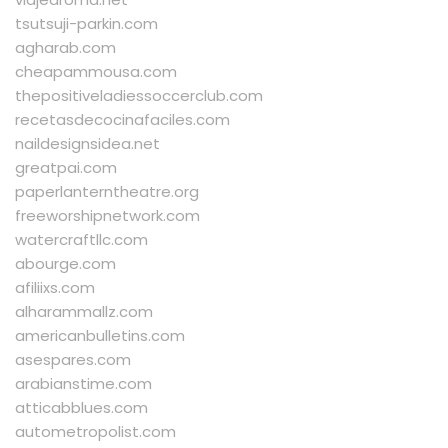
tsutsuji-parkin.com
agharab.com
cheapammousa.com
thepositiveladiessoccerclub.com
recetasdecocinafaciles.com
naildesignsidea.net
greatpai.com
paperlanterntheatre.org
freeworshipnetwork.com
watercraftllc.com
abourge.com
afiliixs.com
alharammallz.com
americanbulletins.com
asespares.com
arabianstime.com
atticabblues.com
autometropolist.com