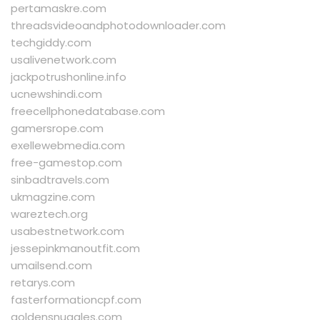
pertamaskre.com
threadsvideoandphotodownloader.com
techgiddy.com
usalivenetwork.com
jackpotrushonline.info
ucnewshindi.com
freecellphonedatabase.com
gamersrope.com
exellewebmedia.com
free-gamestop.com
sinbadtravels.com
ukmagzine.com
wareztech.org
usabestnetwork.com
jessepinkmanoutfit.com
umailsend.com
retarys.com
fasterformationcpf.com
goldensnuggles.com