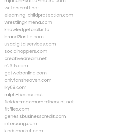
rajdhani-satta-matka.com
writerscraft.net
elearning-childprotection.com
wrestling4mena.com
knowledgeforall.info
brand2lastio.com
usadigitalservices.com
socialhoppers.com
creativedream.net
n2315.com
getwebonline.com
onlyfansheaven.com
lky08.com
ralph-fiennes.net
fielder-maximum-discount.net
fitfllex.com
genesisbusinesscredit.com
inforuang.com
kindsmarket.com