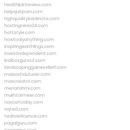
healthkartreview.com
helpquitporn.com
highqualitybanknote.com
hostingnews24.com
hottstyle.com
howtodiyanything.com
inspiringearthlings.com
investindependent.com
kralbozguncu1.com
landscapinggainesvillefl.com
maisonhauturier.com
mascreator.com
menafahmi.com
mukhtarmeer.com
nascartoday.com
nqted.com
nzdriverlicence.com
pagalguru.com
pcegame.com