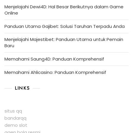
Menjelajahi Dewi4D: Hal Besar Berikutnya dalam Game
Online
Panduan Utama Gajibet: Solusi Taruhan Terpadu Anda
Menjelajahi Majestibet: Panduan Utama untuk Pemain
Baru
Memahami Saung4D: Panduan Komprehensif
Memahami Ahlicasino: Panduan Komprehensif
LINKS
situs qq
bandarqq
demo slot
agen bola resmi