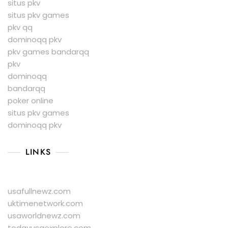
situs pkv
situs pkv games
pkv qq
dominoqq pkv
pkv games bandarqq
pkv
dominoqq
bandarqq
poker online
situs pkv games
dominoqq pkv
LINKS
usafullnewz.com
uktimenetwork.com
usaworldnewz.com
todayusaexplore.com