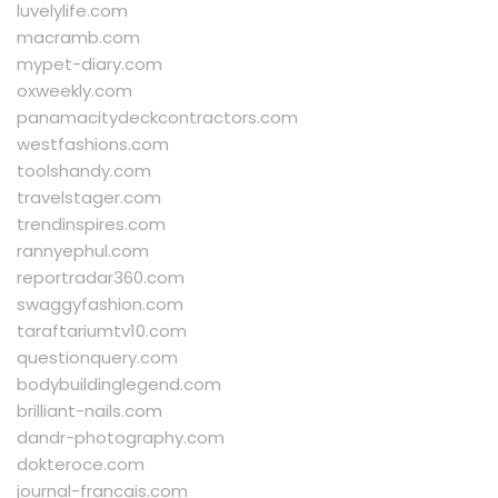
luvelylife.com
macramb.com
mypet-diary.com
oxweekly.com
panamacitydeckcontractors.com
westfashions.com
toolshandy.com
travelstager.com
trendinspires.com
rannyephul.com
reportradar360.com
swaggyfashion.com
taraftariumtv10.com
questionquery.com
bodybuildinglegend.com
brilliant-nails.com
dandr-photography.com
dokteroce.com
journal-francais.com