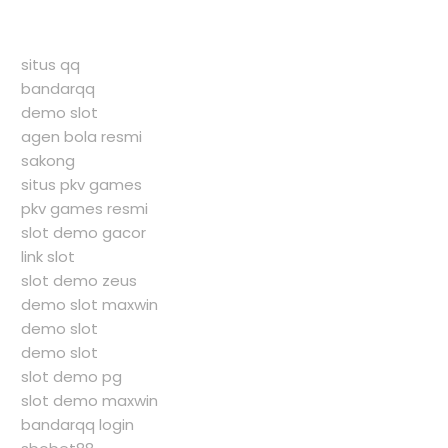
situs qq
bandarqq
demo slot
agen bola resmi
sakong
situs pkv games
pkv games resmi
slot demo gacor
link slot
slot demo zeus
demo slot maxwin
demo slot
demo slot
slot demo pg
slot demo maxwin
bandarqq login