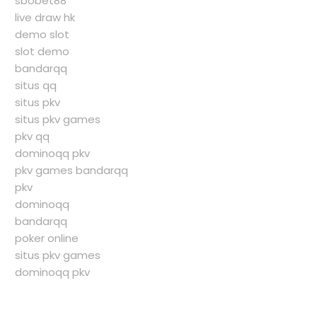
sbobet88
live draw hk
demo slot
slot demo
bandarqq
situs qq
situs pkv
situs pkv games
pkv qq
dominoqq pkv
pkv games bandarqq
pkv
dominoqq
bandarqq
poker online
situs pkv games
dominoqq pkv