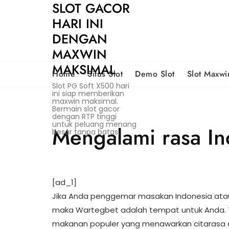
SLOT GACOR
Skip
to
HARI INI
content
DENGAN
MAXWIN
MAKSIMAL
Home
Situs Slot
Demo Slot
Slot Maxwi
Slot PG Soft X500 hari
ini siap memberikan
maxwin maksimal.
Bermain slot gacor
dengan RTP tinggi
untuk peluang menang
Mengalami rasa In
besar tanpa batas.
[ad_1]
Jika Anda penggemar masakan Indonesia atau
maka Wartegbet adalah tempat untuk Anda. Te
makanan populer yang menawarkan citarasa as