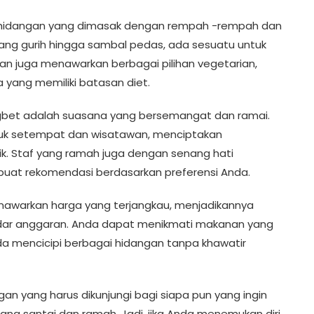
hidangan yang dimasak dengan rempah -rempah dan
dang gurih hingga sambal pedas, ada sesuatu untuk
nan juga menawarkan berbagai pilihan vegetarian,
 yang memiliki batasan diet.
egbet adalah suasana yang bersemangat dan ramai.
duk setempat dan wisatawan, menciptakan
k. Staf yang ramah juga dengan senang hati
t rekomendasi berdasarkan preferensi Anda.
nawarkan harga yang terjangkau, menjadikannya
adar anggaran. Anda dapat menikmati makanan yang
a mencicipi berbagai hidangan tanpa khawatir
an yang harus dikunjungi bagi siapa pun yang ingin
na santai dan ramah. Jadi, jika Anda menemukan diri