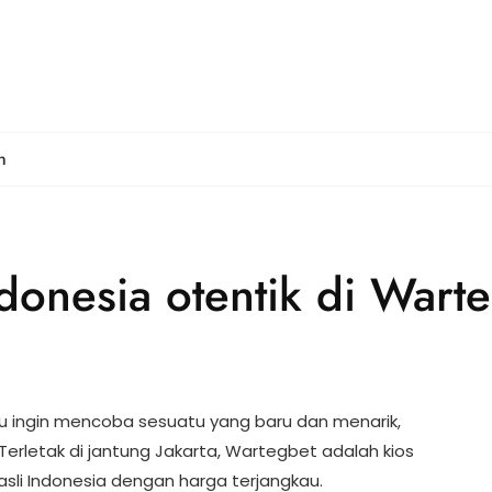
n
donesia otentik di Wart
 ingin mencoba sesuatu yang baru dan menarik,
rletak di jantung Jakarta, Wartegbet adalah kios
li Indonesia dengan harga terjangkau.