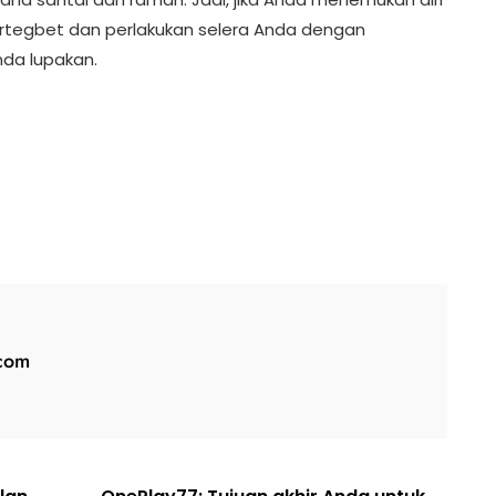
artegbet dan perlakukan selera Anda dengan
nda lupakan.
com