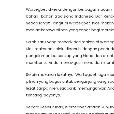
Wartegbet dikenal dengan berbagai macam 
bahan -bahan tradisional Indonesia. Dari Ren
setiap langit -langit di Wartegbet. Kios maka
menjadikannya pilihan yang tepat bagi mereka
Salah satu yang menarik dari makan di Wart
Kios makanan selalu dipenuhi dengan pendu
pengalaman bersantap yang hidup dan otenti
membantu Anda menavigasi menu dan membua
Selain makanan lezatnya, Wartegbet juga me
pilihan yang bagus untuk pengunjung yang s
lezat tanpa merusak bank, memungkinkan And
tentang biayanya.
Secara keseluruhan, Wartegbet adalah kunjung
mengalami rasa otentik Indonesia dalam suasa