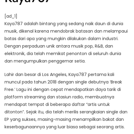
[ad_1]
Kaya787 adalah bintang yang sedang naik daun di dunia
musik, dikenal karena mendobrak batasan dan melampaui
batas dari apa yang mungkin dilakukan dalam industri.
Dengan perpaduan unik antara musik pop, R&B, dan
elektronik, dia telah memikat penonton di seluruh dunia
dan mengumpulkan penggemar setia.
Lahir dan besar di Los Angeles, Kaya787 pertama kali
muncul pada tahun 2018 dengan single debutnya ‘Break
Free.’ Lagu ini dengan cepat mendapatkan daya tarik di
platform streaming dan stasiun radio, membuatnya
mendapat tempat di beberapa daftar “artis untuk
ditonton”. Sejak itu, dia telah merilis serangkaian single dan
EP yang sukses, masing-masing menampilkan bakat dan
keserbagunaannya yang luar biasa sebagai seorang artis.