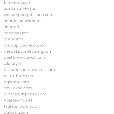
friendsroll.com
spiderclothing.net
wondergadgetsshop.com
seatgurunews.com
3net.info
codeplex.info
okena.info
akunidpropokerqq.com
bespokecardetailing.com
bestfriendscredit.com
elibrary.biz
eczema-naturalcures.com
astro-bath.com
aghapal.com
altu-expo.com
authorjennijames.com
viajearoma.net
tsutsuji-parkin.com
agharab.com