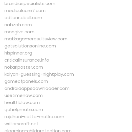
brandiospecialists.com
medicalcare7.com
adtennaball.com
nabzah.com
mongive.com
matkagameresultsview.com
getsolutionsonline.com
hispinner.org
criticalinsurance.info
nokariposter.com
kalyan-guessing-nightplay.com
gameofpanels.com
androidappsdownloader.com
usetimenow.com
healthblow.com
gohelpmate.com
rajdhani-satta-matka.com
writerscraft.net
elearning-childprotection.com