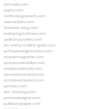
zchotels.com
zepfo.com
technologynews5.com
teknoeduka.com
thenews-blog.com
todaycryptotimes.com
usabonuscodes.com
sm-satta-makta-gods.com
softwaredegimnasios.com
soopermagazine.com
spacecoastdailys.com
readytrademark.com
renovationsrated.com
scoziarestaurant.com
seohart.com
set-cleaning.com
promodesignai.com
publicistspaper.com