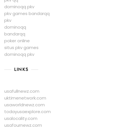
dominoqq pkv
pkv games bandarqq
pkv
dominoqq
bandarqq
poker online
situs pkv games
dominoqq pkv
LINKS
usafullnewz.com
uktimenetwork.com
usaworldnewz.com
todayusaexplore.com
usalocality.com
usafournewz.com