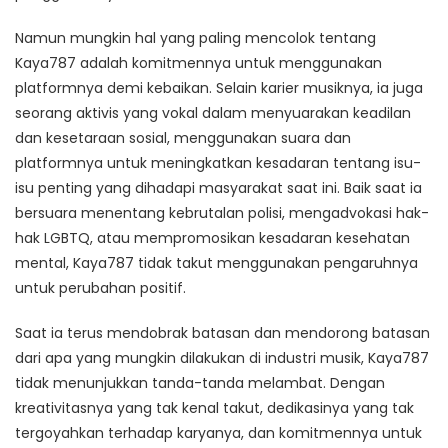
Namun mungkin hal yang paling mencolok tentang
Kaya787 adalah komitmennya untuk menggunakan
platformnya demi kebaikan. Selain karier musiknya, ia juga
seorang aktivis yang vokal dalam menyuarakan keadilan
dan kesetaraan sosial, menggunakan suara dan
platformnya untuk meningkatkan kesadaran tentang isu-
isu penting yang dihadapi masyarakat saat ini. Baik saat ia
bersuara menentang kebrutalan polisi, mengadvokasi hak-
hak LGBTQ, atau mempromosikan kesadaran kesehatan
mental, Kaya787 tidak takut menggunakan pengaruhnya
untuk perubahan positif.
Saat ia terus mendobrak batasan dan mendorong batasan
dari apa yang mungkin dilakukan di industri musik, Kaya787
tidak menunjukkan tanda-tanda melambat. Dengan
kreativitasnya yang tak kenal takut, dedikasinya yang tak
tergoyahkan terhadap karyanya, dan komitmennya untuk