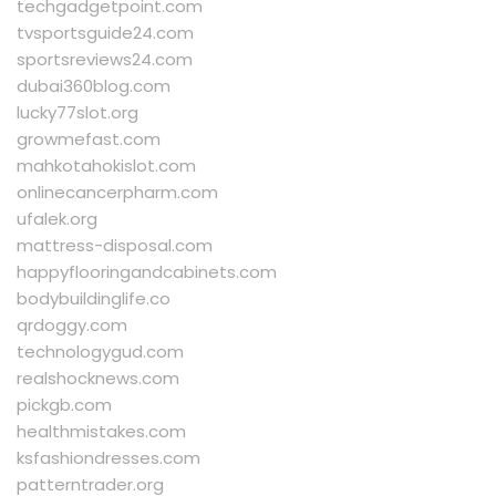
techgadgetpoint.com
tvsportsguide24.com
sportsreviews24.com
dubai360blog.com
lucky77slot.org
growmefast.com
mahkotahokislot.com
onlinecancerpharm.com
ufalek.org
mattress-disposal.com
happyflooringandcabinets.com
bodybuildinglife.co
qrdoggy.com
technologygud.com
realshocknews.com
pickgb.com
healthmistakes.com
ksfashiondresses.com
patterntrader.org