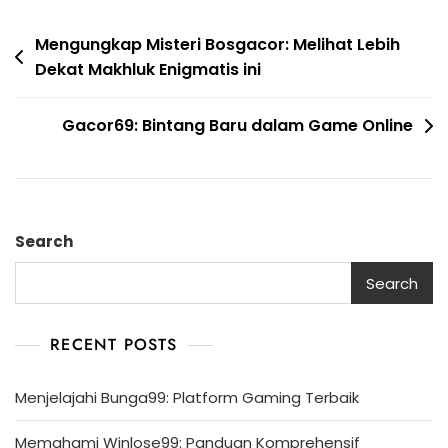
Post
Mengungkap Misteri Bosgacor: Melihat Lebih
Dekat Makhluk Enigmatis ini
navigation
Gacor69: Bintang Baru dalam Game Online
Search
Search
RECENT POSTS
Menjelajahi Bunga99: Platform Gaming Terbaik
Memahami Winlose99: Panduan Komprehensif