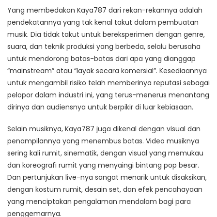
Yang membedakan Kaya787 dari rekan-rekannya adalah
pendekatannya yang tak kenal takut dalam pembuatan
musik. Dia tidak takut untuk bereksperimen dengan genre,
suara, dan teknik produksi yang berbeda, selalu berusaha
untuk mendorong batas-batas dari apa yang dianggap
“mainstream” atau “layak secara komersial”. Kesediaannya
untuk mengambil risiko telah memberinya reputasi sebagai
pelopor dalam industri ini, yang terus-menerus menantang
dirinya dan audiensnya untuk berpikir di luar kebiasaan.
Selain musiknya, Kaya787 juga dikenal dengan visual dan
penampilannya yang menembus batas. Video musiknya
sering kali rumit, sinematik, dengan visual yang memukau
dan koreografi rumit yang menyaingi bintang pop besar.
Dan pertunjukan live-nya sangat menarik untuk disaksikan,
dengan kostum rumit, desain set, dan efek pencahayaan
yang menciptakan pengalaman mendalam bagi para
penggemarnya.