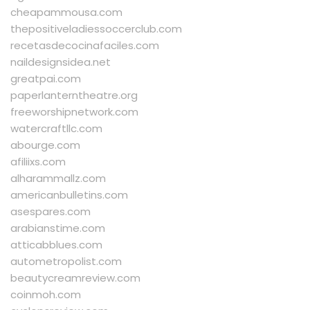
cheapammousa.com
thepositiveladiessoccerclub.com
recetasdecocinafaciles.com
naildesignsidea.net
greatpai.com
paperlanterntheatre.org
freeworshipnetwork.com
watercraftllc.com
abourge.com
afiliixs.com
alharammallz.com
americanbulletins.com
asespares.com
arabianstime.com
atticabblues.com
autometropolist.com
beautycreamreview.com
coinmoh.com