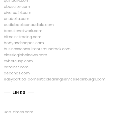
quindaily.com
abosulte.com
aiverse24.com
anubella.com
audiobooksonaudible.com
beautenetwork.com
bitcoin-tracing.com
bodyandshapes.com
businessconsultantsroundrock.com
classicglobalnews.com
cybercusp.com
britaintt.com
deconds.com
easycartltd-domesticcleaningservicesedinburgh.com
LINKS
uae-times.com