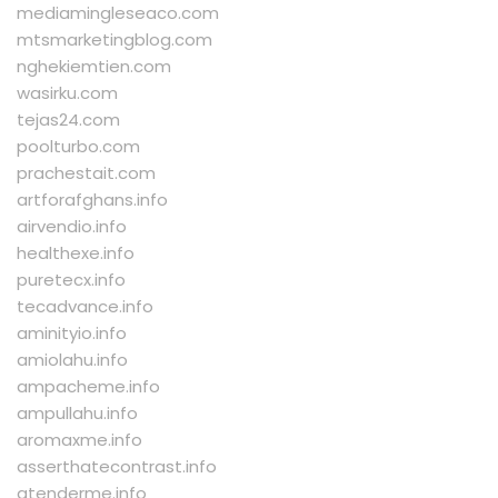
mediamingleseaco.com
mtsmarketingblog.com
nghekiemtien.com
wasirku.com
tejas24.com
poolturbo.com
prachestait.com
artforafghans.info
airvendio.info
healthexe.info
puretecx.info
tecadvance.info
aminityio.info
amiolahu.info
ampacheme.info
ampullahu.info
aromaxme.info
asserthatecontrast.info
atenderme.info