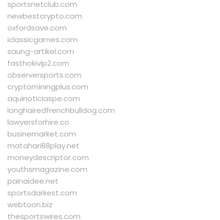
sportsnetclub.com
newbestcrypto.com
oxfordsave.com
iclassicgames.com
saung-artikel.com
fasthokivip2.com
observersports.com
cryptominingplus.com
aquinoticiaspe.com
longhairedfrenchbulldog.com
lawyersforhire.co
businemarket.com
matahari88play.net
moneydescriptor.com
youthsmagazine.com
painaidee.net
sportsdarkest.com
webtoon.biz
thesportswires.com