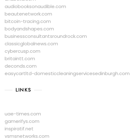
audiobooksonaudible.com
beautenetwork.com
bitcoin-tracing.com
bodyandshapes.com
businessconsultantsroundrock.com
classicglobalnews.com
cybercusp.com
britaintt.com
deconds.com
easycartltd-domesticcleaningservicesedinburgh.com
LINKS
uae-times.com
gamerifys.com
inspiratif.net
vsmsnetworks.com