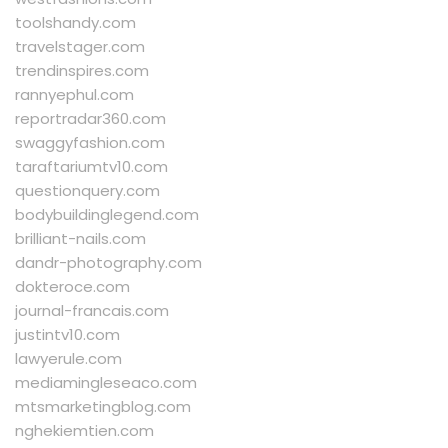
toolshandy.com
travelstager.com
trendinspires.com
rannyephul.com
reportradar360.com
swaggyfashion.com
taraftariumtv10.com
questionquery.com
bodybuildinglegend.com
brilliant-nails.com
dandr-photography.com
dokteroce.com
journal-francais.com
justintv10.com
lawyerule.com
mediamingleseaco.com
mtsmarketingblog.com
nghekiemtien.com