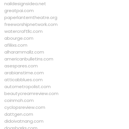
naildesignsidea.net
greatpai.com
paperlanterntheatre.org
freeworshipnetwork.com
watercraftllc.com
abourge.com
afiliixs.com
alharammallz.com
americanbulletins.com
asespares.com
arabianstime.com
atticabblues.com
autometropolist.com
beautycreamreview.com
coinmoh.com
cyclopsreview.com
dattgen.com
didoivatnang.com
dogsbarks.com