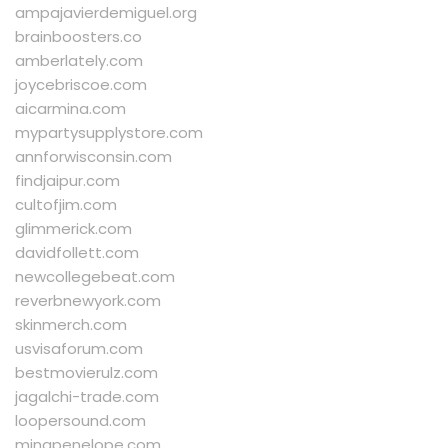
ampajavierdemiguel.org
brainboosters.co
amberlately.com
joycebriscoe.com
aicarmina.com
mypartysupplystore.com
annforwisconsin.com
findjaipur.com
cultofjim.com
glimmerick.com
davidfollett.com
newcollegebeat.com
reverbnewyork.com
skinmerch.com
usvisaforum.com
bestmovierulz.com
jagalchi-trade.com
loopersound.com
minapenelope.com