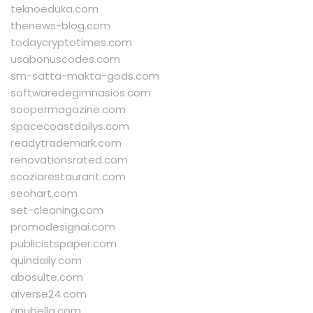
teknoeduka.com
thenews-blog.com
todaycryptotimes.com
usabonuscodes.com
sm-satta-makta-gods.com
softwaredegimnasios.com
soopermagazine.com
spacecoastdailys.com
readytrademark.com
renovationsrated.com
scoziarestaurant.com
seohart.com
set-cleaning.com
promodesignai.com
publicistspaper.com
quindaily.com
abosulte.com
aiverse24.com
anubella.com