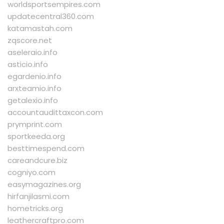
worldsportsempires.com
updatecentral360.com
katamastah.com
zqscore.net
aseleraio.info
asticio.info
egardenio.info
arxteamio.info
getalexio.info
accountaudittaxcon.com
prymprint.com
sportkeeda.org
besttimespend.com
careandcure.biz
cogniyo.com
easymagazines.org
hirfanjilasmi.com
hometricks.org
leathercraftpro.com