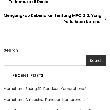
Terkemuka di Dunia
navigation
Mengungkap Kebenaran Tentang MPO1212: Yang
Perlu Anda Ketahui
Search
Search
RECENT POSTS
Memahami Saung4D: Panduan Komprehensif
Memahami Ahlicasino: Panduan Komprehensif