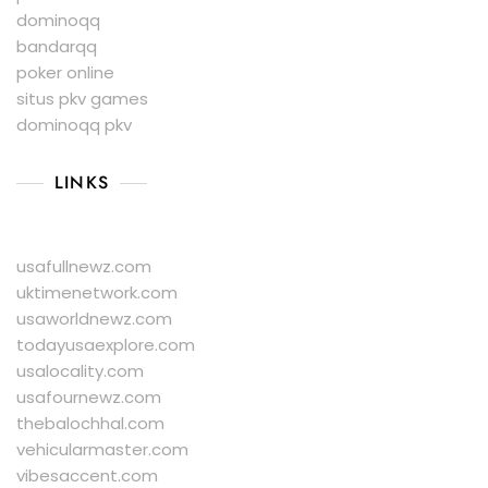
dominoqq
bandarqq
poker online
situs pkv games
dominoqq pkv
LINKS
usafullnewz.com
uktimenetwork.com
usaworldnewz.com
todayusaexplore.com
usalocality.com
usafournewz.com
thebalochhal.com
vehicularmaster.com
vibesaccent.com