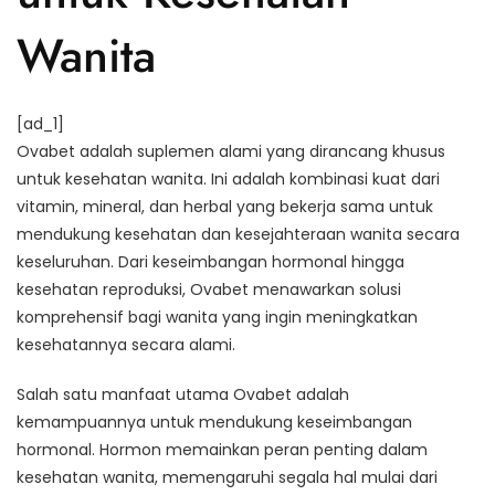
Wanita
[ad_1]
Ovabet adalah suplemen alami yang dirancang khusus
untuk kesehatan wanita. Ini adalah kombinasi kuat dari
vitamin, mineral, dan herbal yang bekerja sama untuk
mendukung kesehatan dan kesejahteraan wanita secara
keseluruhan. Dari keseimbangan hormonal hingga
kesehatan reproduksi, Ovabet menawarkan solusi
komprehensif bagi wanita yang ingin meningkatkan
kesehatannya secara alami.
Salah satu manfaat utama Ovabet adalah
kemampuannya untuk mendukung keseimbangan
hormonal. Hormon memainkan peran penting dalam
kesehatan wanita, memengaruhi segala hal mulai dari