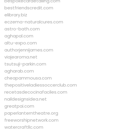
bespokecardetailing.com
bestfriendscredit.com
elibrary.biz
eczema-naturalcures.com
astro-bath.com
aghapal.com
altu-expo.com
authorjennijames.com
viajearoma.net
tsutsuji-parkin.com
agharab.com
cheapammousa.com
thepositiveladiessoccerclub.com
recetasdecocinafaciles.com
naildesignsidea.net
greatpai.com
paperlanterntheatre.org
freeworshipnetwork.com
watercraftllc.com