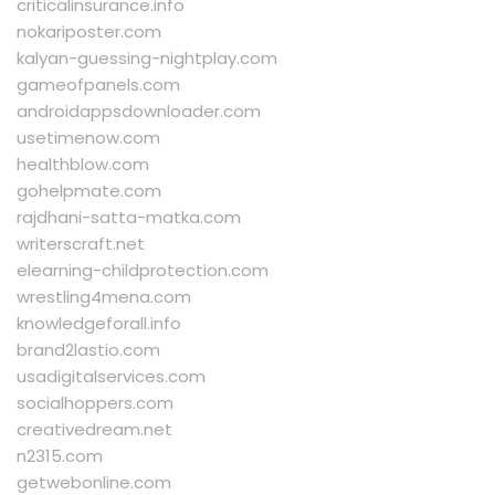
criticalinsurance.info
nokariposter.com
kalyan-guessing-nightplay.com
gameofpanels.com
androidappsdownloader.com
usetimenow.com
healthblow.com
gohelpmate.com
rajdhani-satta-matka.com
writerscraft.net
elearning-childprotection.com
wrestling4mena.com
knowledgeforall.info
brand2lastio.com
usadigitalservices.com
socialhoppers.com
creativedream.net
n2315.com
getwebonline.com