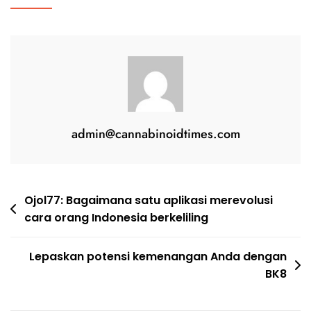
admin@cannabinoidtimes.com
Post
Ojol77: Bagaimana satu aplikasi merevolusi
cara orang Indonesia berkeliling
navigation
Lepaskan potensi kemenangan Anda dengan
BK8