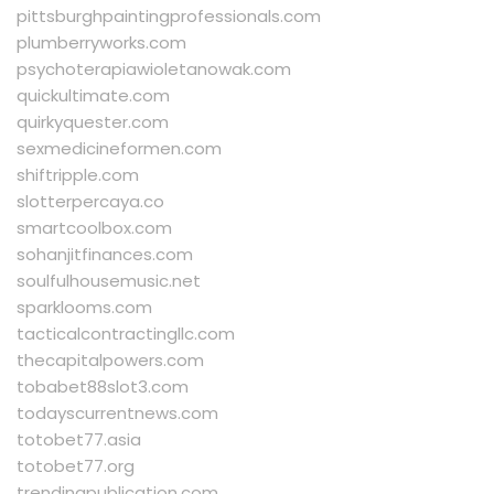
pittsburghpaintingprofessionals.com
plumberryworks.com
psychoterapiawioletanowak.com
quickultimate.com
quirkyquester.com
sexmedicineformen.com
shiftripple.com
slotterpercaya.co
smartcoolbox.com
sohanjitfinances.com
soulfulhousemusic.net
sparklooms.com
tacticalcontractingllc.com
thecapitalpowers.com
tobabet88slot3.com
todayscurrentnews.com
totobet77.asia
totobet77.org
trendingpublication.com