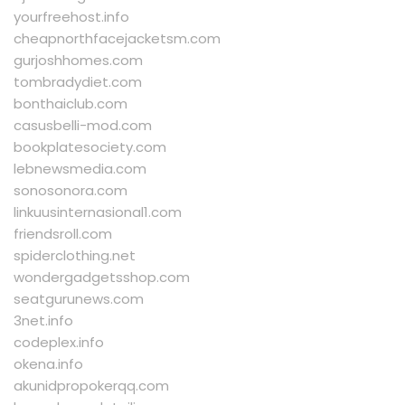
yourfreehost.info
cheapnorthfacejacketsm.com
gurjoshhomes.com
tombradydiet.com
bonthaiclub.com
casusbelli-mod.com
bookplatesociety.com
lebnewsmedia.com
sonosonora.com
linkuusinternasional1.com
friendsroll.com
spiderclothing.net
wondergadgetsshop.com
seatgurunews.com
3net.info
codeplex.info
okena.info
akunidpropokerqq.com