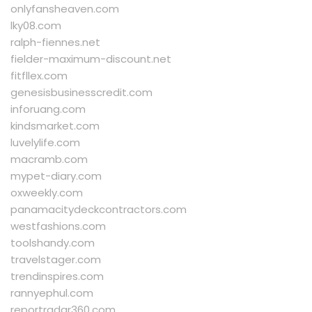
onlyfansheaven.com
lky08.com
ralph-fiennes.net
fielder-maximum-discount.net
fitfllex.com
genesisbusinesscredit.com
inforuang.com
kindsmarket.com
luvelylife.com
macramb.com
mypet-diary.com
oxweekly.com
panamacitydeckcontractors.com
westfashions.com
toolshandy.com
travelstager.com
trendinspires.com
rannyephul.com
reportradar360.com