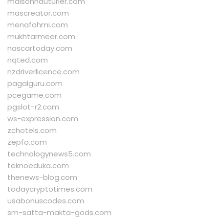
maisonhauturier.com
mascreator.com
menafahmi.com
mukhtarmeer.com
nascartoday.com
nqted.com
nzdriverlicence.com
pagalguru.com
pcegame.com
pgslot-r2.com
ws-expression.com
zchotels.com
zepfo.com
technologynews5.com
teknoeduka.com
thenews-blog.com
todaycryptotimes.com
usabonuscodes.com
sm-satta-makta-gods.com