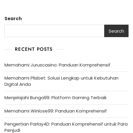
Search
Search
RECENT POSTS
Memahami Juruscasino: Panduan Komprehensif
Memahami Plisbet: Solusi Lengkap untuk Kebutuhan
Digital Anda
Menjelajahi Bunga99: Platform Gaming Terbaik
Memahami Winlose99: Panduan Komprehensif
Pengertian Parlay4D: Panduan Komprehensif untuk Para
Penjudi