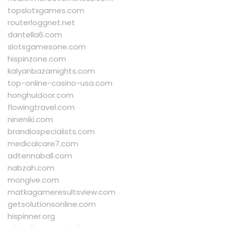
topslotxgames.com
routerloggnet.net
dantella6.com
slotsgamesone.com
hispinzone.com
kalyanbazarnights.com
top-online-casino-usa.com
honghuidoor.com
flowingtravel.com
nineniki.com
brandiospecialists.com
medicalcare7.com
adtennaball.com
nabzah.com
mongive.com
matkagameresultsview.com
getsolutionsonline.com
hispinner.org