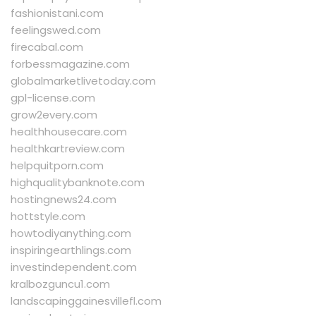
fashionistani.com
feelingswed.com
firecabal.com
forbessmagazine.com
globalmarketlivetoday.com
gpl-license.com
grow2every.com
healthhousecare.com
healthkartreview.com
helpquitporn.com
highqualitybanknote.com
hostingnews24.com
hottstyle.com
howtodiyanything.com
inspiringearthlings.com
investindependent.com
kralbozguncu1.com
landscapinggainesvillefl.com