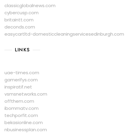
classicglobalnews.com
cybercusp.com
britaintt.com
deconds.com
easycartltd-domesticcleaningservicesedinburgh.com
LINKS
uae-times.com
gamerifys.com
inspiratif.net
vsmsnetworks.com
offthem.com
ibommatv.com
techporfit.com
bekasionline.com
nbusinessplan.com