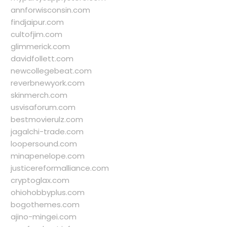
annforwisconsin.com
findjaipur.com
cultofjim.com
glimmerick.com
davidfollett.com
newcollegebeat.com
reverbnewyork.com
skinmerch.com
usvisaforum.com
bestmovierulz.com
jagalchi-trade.com
loopersound.com
minapenelope.com
justicereformalliance.com
cryptoglax.com
ohiohobbyplus.com
bogothemes.com
ajino-mingei.com