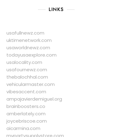
LINKS
usafullnewz.com
uktimenetwork.com
usaworldnewz.com
todayusaexplore.com
usalocality.com
usafournewz.com
thebalochhal.com
vehicularmaster.com
vibesaccent.com
ampajavierdemiguel.org
brainboosters.co
amberlately.com
joycebriscoe.com
aicarmina.com
mypartysupplystore.com