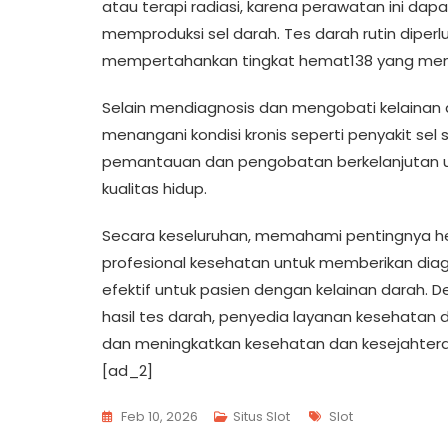
atau terapi radiasi, karena perawatan ini 
memproduksi sel darah. Tes darah rutin dipe
mempertahankan tingkat hemat138 yang me
Selain mendiagnosis dan mengobati kelainan 
menangani kondisi kronis seperti penyakit sel 
pemantauan dan pengobatan berkelanjutan u
kualitas hidup.
Secara keseluruhan, memahami pentingnya h
profesional kesehatan untuk memberikan dia
efektif untuk pasien dengan kelainan darah
hasil tes darah, penyedia layanan kesehata
dan meningkatkan kesehatan dan kesejahtera
[ad_2]
Tags
Feb 10, 2026
Situs Slot
Slot