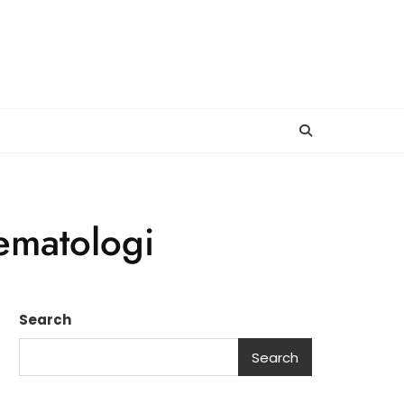
matologi
Search
Search