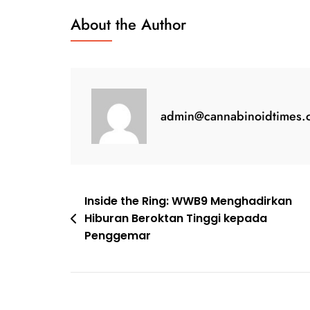
About the Author
admin@cannabinoidtimes.
Post
Inside the Ring: WWB9 Menghadirkan
Hiburan Beroktan Tinggi kepada
navigation
Penggemar