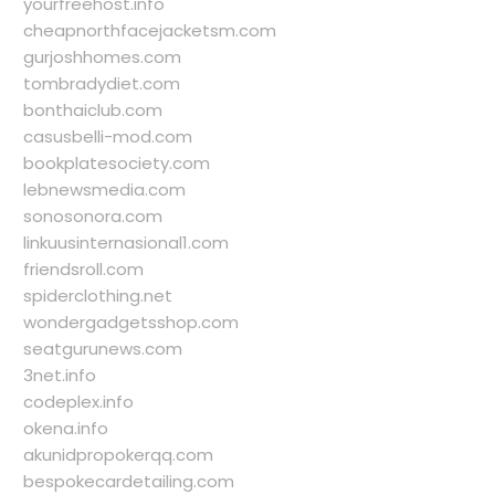
yourfreehost.info
cheapnorthfacejacketsm.com
gurjoshhomes.com
tombradydiet.com
bonthaiclub.com
casusbelli-mod.com
bookplatesociety.com
lebnewsmedia.com
sonosonora.com
linkuusinternasional1.com
friendsroll.com
spiderclothing.net
wondergadgetsshop.com
seatgurunews.com
3net.info
codeplex.info
okena.info
akunidpropokerqq.com
bespokecardetailing.com