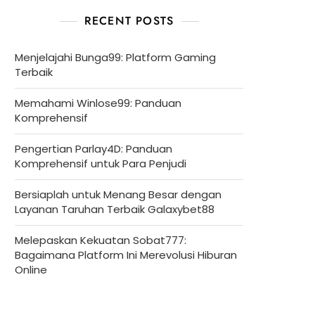
RECENT POSTS
Menjelajahi Bunga99: Platform Gaming
Terbaik
Memahami Winlose99: Panduan
Komprehensif
Pengertian Parlay4D: Panduan
Komprehensif untuk Para Penjudi
Bersiaplah untuk Menang Besar dengan
Layanan Taruhan Terbaik Galaxybet88
Melepaskan Kekuatan Sobat777:
Bagaimana Platform Ini Merevolusi Hiburan
Online