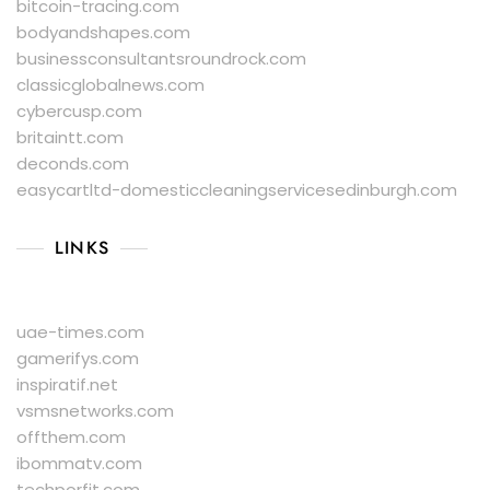
bitcoin-tracing.com
bodyandshapes.com
businessconsultantsroundrock.com
classicglobalnews.com
cybercusp.com
britaintt.com
deconds.com
easycartltd-domesticcleaningservicesedinburgh.com
LINKS
uae-times.com
gamerifys.com
inspiratif.net
vsmsnetworks.com
offthem.com
ibommatv.com
techporfit.com