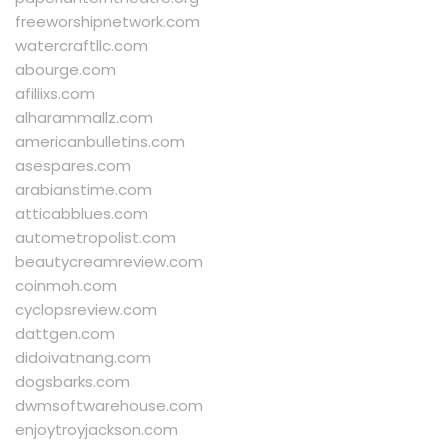
freeworshipnetwork.com
watercraftllc.com
abourge.com
afiliixs.com
alharammallz.com
americanbulletins.com
asespares.com
arabianstime.com
atticabblues.com
autometropolist.com
beautycreamreview.com
coinmoh.com
cyclopsreview.com
dattgen.com
didoivatnang.com
dogsbarks.com
dwmsoftwarehouse.com
enjoytroyjackson.com