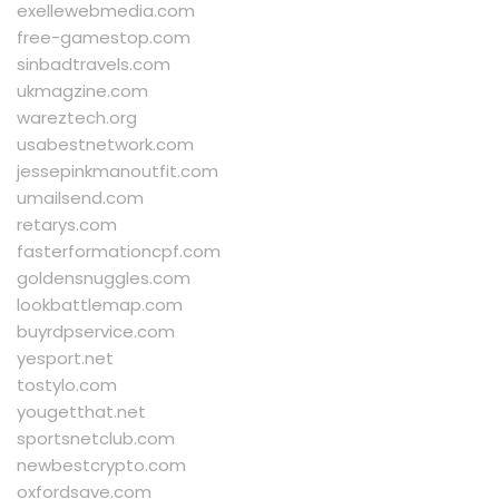
exellewebmedia.com
free-gamestop.com
sinbadtravels.com
ukmagzine.com
wareztech.org
usabestnetwork.com
jessepinkmanoutfit.com
umailsend.com
retarys.com
fasterformationcpf.com
goldensnuggles.com
lookbattlemap.com
buyrdpservice.com
yesport.net
tostylo.com
yougetthat.net
sportsnetclub.com
newbestcrypto.com
oxfordsave.com