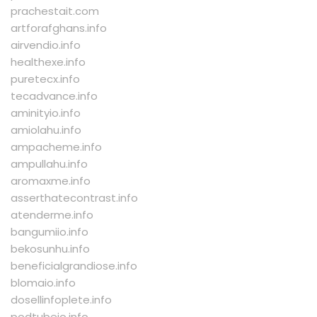
prachestait.com
artforafghans.info
airvendio.info
healthexe.info
puretecx.info
tecadvance.info
aminityio.info
amiolahu.info
ampacheme.info
ampullahu.info
aromaxme.info
asserthatecontrast.info
atenderme.info
bangumiio.info
bekosunhu.info
beneficialgrandiose.info
blomaio.info
dosellinfoplete.info
podtubeio.info