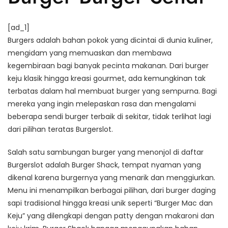
[ad_1]
Burgers adalah bahan pokok yang dicintai di dunia kuliner,
mengidam yang memuaskan dan membawa
kegembiraan bagi banyak pecinta makanan. Dari burger
keju klasik hingga kreasi gourmet, ada kemungkinan tak
terbatas dalam hal membuat burger yang sempurna. Bagi
mereka yang ingin melepaskan rasa dan mengalami
beberapa sendi burger terbaik di sekitar, tidak terlihat lagi
dari pilihan teratas Burgerslot.
Salah satu sambungan burger yang menonjol di daftar
Burgerslot adalah Burger Shack, tempat nyaman yang
dikenal karena burgernya yang menarik dan menggiurkan.
Menu ini menampilkan berbagai pilihan, dari burger daging
sapi tradisional hingga kreasi unik seperti “Burger Mac dan
Keju” yang dilengkapi dengan patty dengan makaroni dan