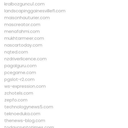
kralbozguncu1.com
landscapinggainesvillefl.com
maisonhauturier.com
mascreator.com
menafahmi.com
mukhtarmeer.com
nascartoday.com
nqted.com
nzdriverlicence.com
pagalguru.com
pcegame.com
pgslot-r2.com
ws-expression.com
zchotels.com
zepfo.com
technologynews5.com
teknoeduka.com
thenews-blog.com
todaycryptotimes.com