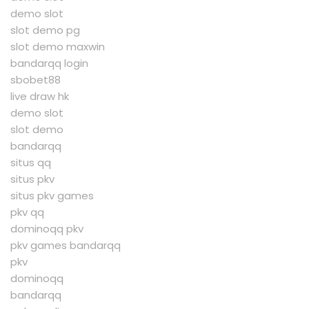
demo slot
slot demo pg
slot demo maxwin
bandarqq login
sbobet88
live draw hk
demo slot
slot demo
bandarqq
situs qq
situs pkv
situs pkv games
pkv qq
dominoqq pkv
pkv games bandarqq
pkv
dominoqq
bandarqq