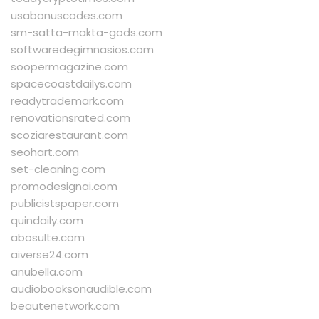
usabonuscodes.com
sm-satta-makta-gods.com
softwaredegimnasios.com
soopermagazine.com
spacecoastdailys.com
readytrademark.com
renovationsrated.com
scoziarestaurant.com
seohart.com
set-cleaning.com
promodesignai.com
publicistspaper.com
quindaily.com
abosulte.com
aiverse24.com
anubella.com
audiobooksonaudible.com
beautenetwork.com