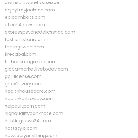
dwmsoftwarehouse.com
enjoytroyjackson.com
epicaimbots.com
etech4news.com
expresspsychedelicsshop.com
fashionistani.com
feelingswed.com
firecabal.com
forbessmagazine.com
globalmarketlivetoday.com
gpl-license.com
grow2every.com
healthhousecare.com
healthkartreview.com
helpquitporn.com
highqualitybanknote.com
hostingnews24.com
hottstyle.com
howtodiyanything.com