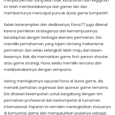
menjadi pemain yang lebih baik. Ketahanan dan kegigihan
ini telah membedakannya dari gamer lain dan
membantunya mencapai puncak dunia game kompetitif.
Selain keterampilan dan dedikasinya, Fiona77 juga dikenal
karena pemikiran strategisnya dan kemampuannya
beradaptasi dengan berbagai skenario permainan. Dia
memiliki pemahaman yang tajam tentang mekanisme
permainan dan selalu selangkah lebih maju dari lawan-
lawannya. Baik dia memainkan game first-person shooter
atau game strategi, Fiona selalu memiliki rencana dan
melaksanakannya dengan sempurna.
Seiring meningkatnya reputasi Fiona di dunia game, dia
menarik perhatian organisasi dan sponsor game ternama.
Dia ditawari kesempatan untuk bergabung dengan tim
permainan profesional dan berkompetisi di turnamen
internasional. Paparan ini semakin meningkatkan statusnya
di komunitas game dan mengukuhkan posisinya sebagai