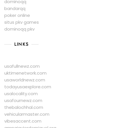
dominoqq
bandarqq
poker online
situs pkv games
dominoqq pkv
LINKS
usafullnewz.com
uktimenetwork.com
usaworldnewz.com
todayusaexplore.com
usalocality.com
usafournewz.com
thebalochhal.com
vehicularmaster.com
vibesaccent.com
ampajavierdemiguel.org