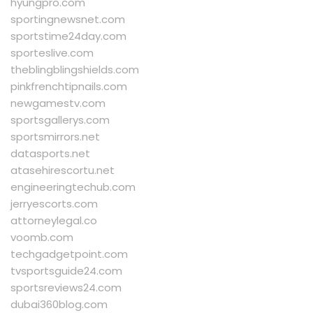
hyungpro.com
sportingnewsnet.com
sportstime24day.com
sporteslive.com
theblingblingshields.com
pinkfrenchtipnails.com
newgamestv.com
sportsgallerys.com
sportsmirrors.net
datasports.net
atasehirescortu.net
engineeringtechub.com
jerryescorts.com
attorneylegal.co
voomb.com
techgadgetpoint.com
tvsportsguide24.com
sportsreviews24.com
dubai360blog.com