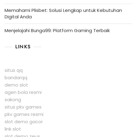
Memahami Plisbet: Solusi Lengkap untuk Kebutuhan
Digital Anda
Menjelajahi Bunga99: Platform Gaming Terbaik
LINKS
situs qq
bandarqq
demo slot
agen bola resmi
sakong
situs pkv games
pkv games resmi
slot demo gacor
link slot
slot demo zeus