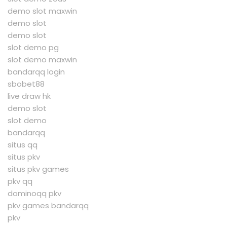
demo slot maxwin
demo slot
demo slot
slot demo pg
slot demo maxwin
bandarqq login
sbobet88
live draw hk
demo slot
slot demo
bandarqq
situs qq
situs pkv
situs pkv games
pkv qq
dominoqq pkv
pkv games bandarqq
pkv