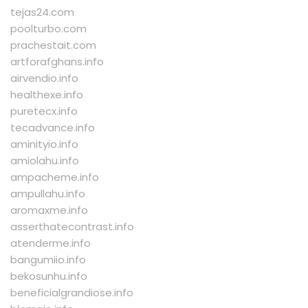
tejas24.com
poolturbo.com
prachestait.com
artforafghans.info
airvendio.info
healthexe.info
puretecx.info
tecadvance.info
aminityio.info
amiolahu.info
ampacheme.info
ampullahu.info
aromaxme.info
asserthatecontrast.info
atenderme.info
bangumiio.info
bekosunhu.info
beneficialgrandiose.info