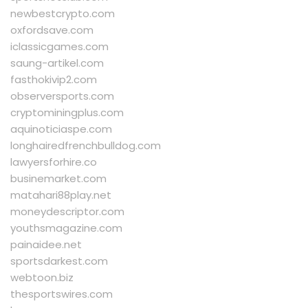
newbestcrypto.com
oxfordsave.com
iclassicgames.com
saung-artikel.com
fasthokivip2.com
observersports.com
cryptominingplus.com
aquinoticiaspe.com
longhairedfrenchbulldog.com
lawyersforhire.co
businemarket.com
matahari88play.net
moneydescriptor.com
youthsmagazine.com
painaidee.net
sportsdarkest.com
webtoon.biz
thesportswires.com