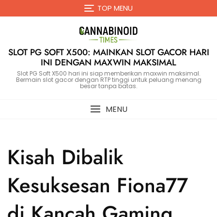
Skip
TOP MENU
to
content
SLOT PG SOFT X500: MAINKAN SLOT GACOR HARI
INI DENGAN MAXWIN MAKSIMAL
Slot PG Soft X500 hari ini siap memberikan maxwin maksimal.
Bermain slot gacor dengan RTP tinggi untuk peluang menang
besar tanpa batas.
MENU
Kisah Dibalik
Kesuksesan Fiona77
di Kancah Gaming