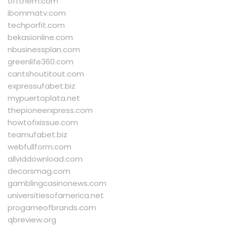
offthem.com
ibommatv.com
techporfit.com
bekasionline.com
nbusinessplan.com
greenlife360.com
cantshoutitout.com
expressufabet.biz
mypuertoplata.net
thepioneerxpress.com
howtofixissue.com
teamufabet.biz
webfullform.com
allviddownload.com
decorsmag.com
gamblingcasinonews.com
universitiesofamerica.net
progameofbrands.com
qbreview.org