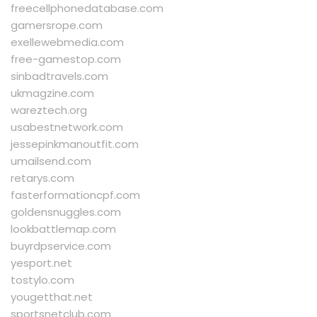
freecellphonedatabase.com
gamersrope.com
exellewebmedia.com
free-gamestop.com
sinbadtravels.com
ukmagzine.com
wareztech.org
usabestnetwork.com
jessepinkmanoutfit.com
umailsend.com
retarys.com
fasterformationcpf.com
goldensnuggles.com
lookbattlemap.com
buyrdpservice.com
yesport.net
tostylo.com
yougetthat.net
sportsnetclub.com