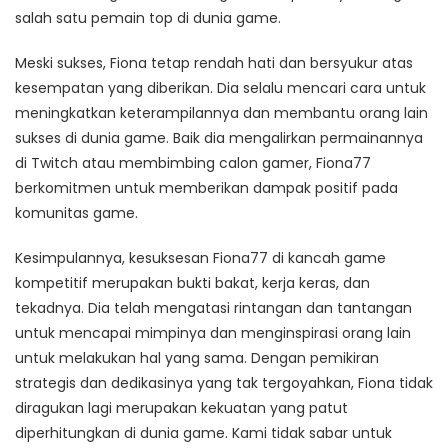
salah satu pemain top di dunia game.
Meski sukses, Fiona tetap rendah hati dan bersyukur atas
kesempatan yang diberikan. Dia selalu mencari cara untuk
meningkatkan keterampilannya dan membantu orang lain
sukses di dunia game. Baik dia mengalirkan permainannya
di Twitch atau membimbing calon gamer, Fiona77
berkomitmen untuk memberikan dampak positif pada
komunitas game.
Kesimpulannya, kesuksesan Fiona77 di kancah game
kompetitif merupakan bukti bakat, kerja keras, dan
tekadnya. Dia telah mengatasi rintangan dan tantangan
untuk mencapai mimpinya dan menginspirasi orang lain
untuk melakukan hal yang sama. Dengan pemikiran
strategis dan dedikasinya yang tak tergoyahkan, Fiona tidak
diragukan lagi merupakan kekuatan yang patut
diperhitungkan di dunia game. Kami tidak sabar untuk