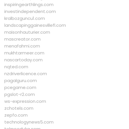
inspiringearthlings.com
investindependent.com
kralbozguncu1.com
landscapinggainesvillefl.com
maisonhauturier.com
mascreator.com
menafahmi.com
mukhtarmeer.com
nascartoday.com
nqted.com
nzdriverlicence.com
pagalguru.com
pcegame.com
pgslot-r2.com
ws-expression.com
zchotels.com
zepfo.com
technologynews5.com
teknoeduka.com