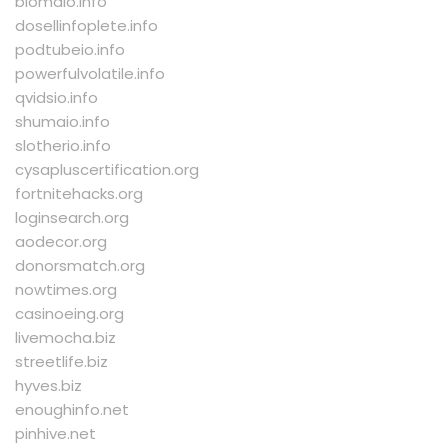
blomaio.info
dosellinfoplete.info
podtubeio.info
powerfulvolatile.info
qvidsio.info
shumaio.info
slotherio.info
cysapluscertification.org
fortnitehacks.org
loginsearch.org
aodecor.org
donorsmatch.org
nowtimes.org
casinoeing.org
livemocha.biz
streetlife.biz
hyves.biz
enoughinfo.net
pinhive.net