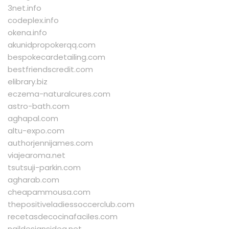
3net.info
codeplex.info
okena.info
akunidpropokerqq.com
bespokecardetailing.com
bestfriendscredit.com
elibrary.biz
eczema-naturalcures.com
astro-bath.com
aghapal.com
altu-expo.com
authorjennijames.com
viajearoma.net
tsutsuji-parkin.com
agharab.com
cheapammousa.com
thepositiveladiessoccerclub.com
recetasdecocinafaciles.com
naildesignsidea.net