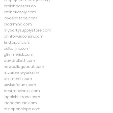
brainboosters.co
amberlately.com
joycebriscoe.com
aicarmina.com
mypartysupplystore.com
annforwisconsin.com
findjaipur.com
cultofjim.com
glimmerick.com
davidfollett.com
newcollegebeat.com
reverbnewyork.com
skinmerch.com
usvisaforum.com
bestmovierulz.com
jagalchi-trade.com
loopersound.com
minapenelope.com