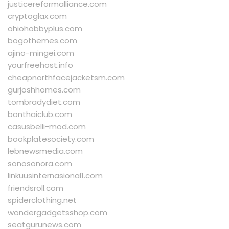
justicereformalliance.com
cryptoglax.com
ohiohobbyplus.com
bogothemes.com
ajino-mingei.com
yourfreehost.info
cheapnorthfacejacketsm.com
gurjoshhomes.com
tombradydiet.com
bonthaiclub.com
casusbelli-mod.com
bookplatesociety.com
lebnewsmedia.com
sonosonora.com
linkuusinternasional1.com
friendsroll.com
spiderclothing.net
wondergadgetsshop.com
seatgurunews.com