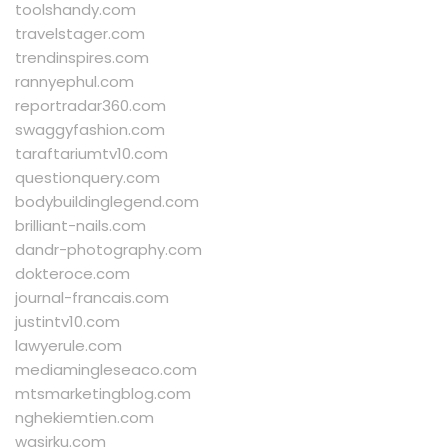
toolshandy.com
travelstager.com
trendinspires.com
rannyephul.com
reportradar360.com
swaggyfashion.com
taraftariumtv10.com
questionquery.com
bodybuildinglegend.com
brilliant-nails.com
dandr-photography.com
dokteroce.com
journal-francais.com
justintv10.com
lawyerule.com
mediamingleseaco.com
mtsmarketingblog.com
nghekiemtien.com
wasirku.com