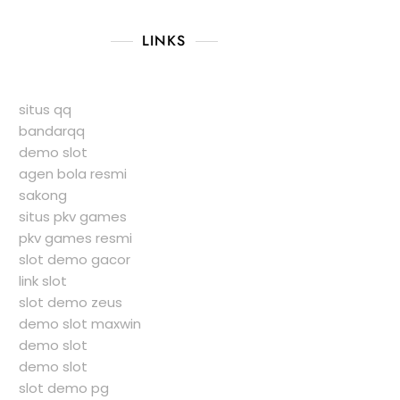
LINKS
situs qq
bandarqq
demo slot
agen bola resmi
sakong
situs pkv games
pkv games resmi
slot demo gacor
link slot
slot demo zeus
demo slot maxwin
demo slot
demo slot
slot demo pg