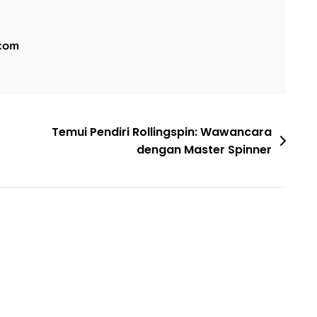
com
Temui Pendiri Rollingspin: Wawancara
dengan Master Spinner