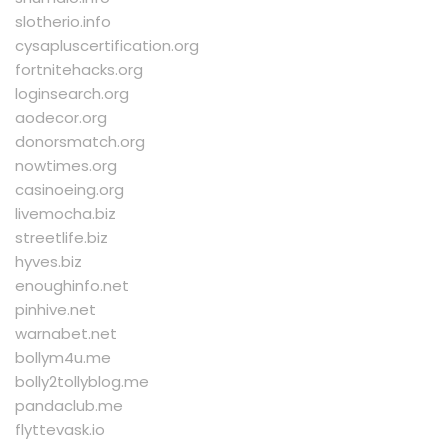
slotherio.info
cysapluscertification.org
fortnitehacks.org
loginsearch.org
aodecor.org
donorsmatch.org
nowtimes.org
casinoeing.org
livemocha.biz
streetlife.biz
hyves.biz
enoughinfo.net
pinhive.net
warnabet.net
bollym4u.me
bolly2tollyblog.me
pandaclub.me
flyttevask.io