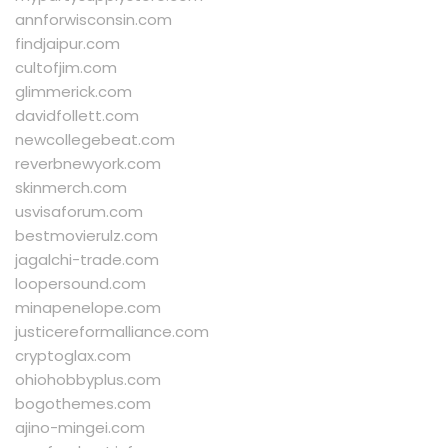
annforwisconsin.com
findjaipur.com
cultofjim.com
glimmerick.com
davidfollett.com
newcollegebeat.com
reverbnewyork.com
skinmerch.com
usvisaforum.com
bestmovierulz.com
jagalchi-trade.com
loopersound.com
minapenelope.com
justicereformalliance.com
cryptoglax.com
ohiohobbyplus.com
bogothemes.com
ajino-mingei.com