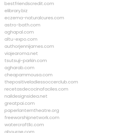
bestfriendscredit.com
elibrary.biz
eczema-naturalcures.com
astro-bath.com
aghapal.com
altu-expo.com
authorjennijames.com
viajearoma.net
tsutsuji-parkin.com
agharab.com
cheapammousa.com
thepositiveladiessoccerclub.com
recetasdecocinafaciles.com
naildesignsidea.net
greatpai.com
paperlanterntheatre.org
freeworshipnetwork.com
watercraftllc.com
abourge.com