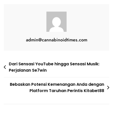
admin@cannabinoidtimes.com
Post
Dari Sensasi YouTube hingga Sensasi Musik:
Perjalanan Se7win
navigation
Bebaskan Potensi Kemenangan Anda dengan
Platform Taruhan Perintis Kitabet88