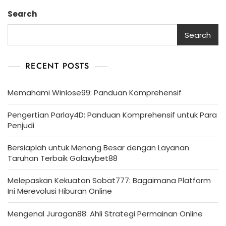
Search
Search
RECENT POSTS
Memahami Winlose99: Panduan Komprehensif
Pengertian Parlay4D: Panduan Komprehensif untuk Para
Penjudi
Bersiaplah untuk Menang Besar dengan Layanan
Taruhan Terbaik Galaxybet88
Melepaskan Kekuatan Sobat777: Bagaimana Platform
Ini Merevolusi Hiburan Online
Mengenal Juragan88: Ahli Strategi Permainan Online