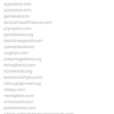
egardenio.info
arxteamio.info
getalexio.info
accountaudittaxcon.com
prymprint.com
sportkeeda.org
besttimespend.com
careandcure.biz
cogniyo.com
easymagazines.org
hirfanjilasmi.com
hometricks.org
leathercraftpro.com
microgridpower.org
mixiqo.com
needglobe.com
ortocoach.com
passionawe.com
pittsburghpaintingprofessionals.com