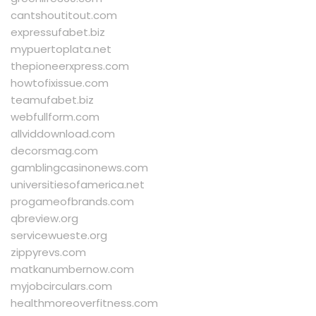
cantshoutitout.com
expressufabet.biz
mypuertoplata.net
thepioneerxpress.com
howtofixissue.com
teamufabet.biz
webfullform.com
allviddownload.com
decorsmag.com
gamblingcasinonews.com
universitiesofamerica.net
progameofbrands.com
qbreview.org
servicewueste.org
zippyrevs.com
matkanumbernow.com
myjobcirculars.com
healthmoreoverfitness.com