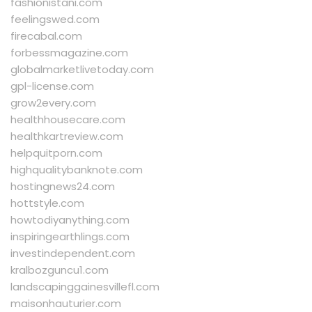
fashionistani.com
feelingswed.com
firecabal.com
forbessmagazine.com
globalmarketlivetoday.com
gpl-license.com
grow2every.com
healthhousecare.com
healthkartreview.com
helpquitporn.com
highqualitybanknote.com
hostingnews24.com
hottstyle.com
howtodiyanything.com
inspiringearthlings.com
investindependent.com
kralbozguncu1.com
landscapinggainesvillefl.com
maisonhauturier.com