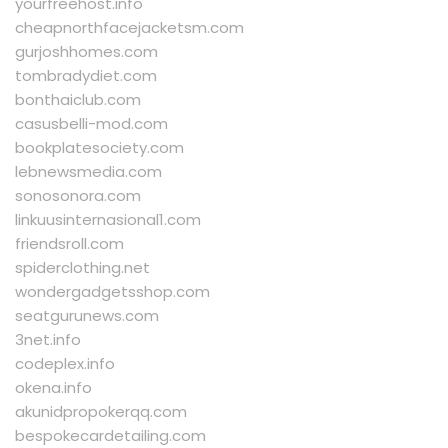
yourfreehost.info
cheapnorthfacejacketsm.com
gurjoshhomes.com
tombradydiet.com
bonthaiclub.com
casusbelli-mod.com
bookplatesociety.com
lebnewsmedia.com
sonosonora.com
linkuusinternasional1.com
friendsroll.com
spiderclothing.net
wondergadgetsshop.com
seatgurunews.com
3net.info
codeplex.info
okena.info
akunidpropokerqq.com
bespokecardetailing.com