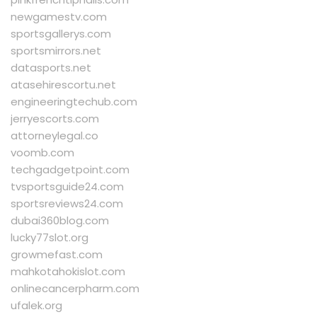
newgamestv.com
sportsgallerys.com
sportsmirrors.net
datasports.net
atasehirescortu.net
engineeringtechub.com
jerryescorts.com
attorneylegal.co
voomb.com
techgadgetpoint.com
tvsportsguide24.com
sportsreviews24.com
dubai360blog.com
lucky77slot.org
growmefast.com
mahkotahokislot.com
onlinecancerpharm.com
ufalek.org