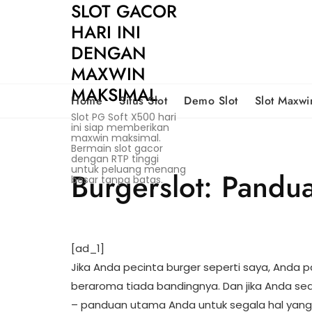
SLOT GACOR
Skip
to
HARI INI
content
DENGAN
MAXWIN
MAKSIMAL
Home
Situs Slot
Demo Slot
Slot Maxwi
Slot PG Soft X500 hari
ini siap memberikan
maxwin maksimal.
Bermain slot gacor
dengan RTP tinggi
untuk peluang menang
Burgerslot: Pandu
besar tanpa batas.
[ad_1]
Jika Anda pecinta burger seperti saya, Anda 
beraroma tiada bandingnya. Dan jika Anda seda
– panduan utama Anda untuk segala hal yang