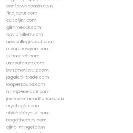
annforwisconsin.com
findjaipur.com
cultofjim.com
glimmerick.com
davidfollett.com
newcollegebeat.com
reverbnewyork.com
skinmerch.com
usvisaforum.com
bestmovierulz.com
jagalchi-trade.com
loopersound.com
minapenelope.com
justicereformalliance.com
cryptoglax.com
ohiohobbyplus.com
bogothemes.com
ajino-mingei.com