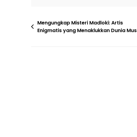
Post
Mengungkap Misteri Madloki: Artis
Enigmatis yang Menaklukkan Dunia Mus
navigation