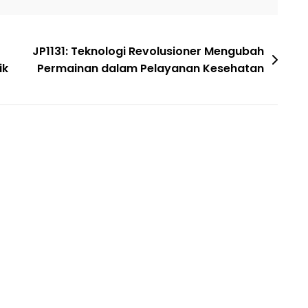
JP1131: Teknologi Revolusioner Mengubah
ik
Permainan dalam Pelayanan Kesehatan