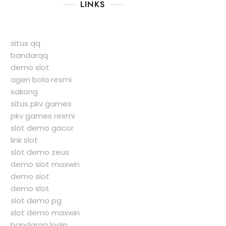
LINKS
situs qq
bandarqq
demo slot
agen bola resmi
sakong
situs pkv games
pkv games resmi
slot demo gacor
link slot
slot demo zeus
demo slot maxwin
demo slot
demo slot
slot demo pg
slot demo maxwin
bandarqq login