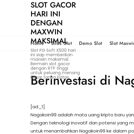
SLOT GACOR
Skip
to
HARI INI
content
DENGAN
MAXWIN
MAKSIMAL
Home
Situs Slot
Demo Slot
Slot Maxwi
Slot PG Soft X500 hari
ini siap memberikan
maxwin maksimal.
Bermain slot gacor
dengan RTP tinggi
untuk peluang menang
Berinvestasi di N
besar tanpa batas.
[ad_1]
Nagakoin99 adalah mata uang kripto baru yan
Dengan teknologi inovatif dan potensi yang 
untuk menambahkan Nagakoin99 ke dalam porto