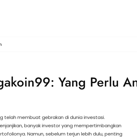
n
agakoin99: Yang Perlu A
g telah membuat gebrakan di dunia investasi.
menjanjikan, banyak investor yang mempertimbangkan
folionya. Namun, sebelum terjun lebih dulu, penting