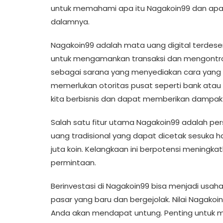
untuk memahami apa itu Nagakoin99 dan apa y
dalamnya.
Nagakoin99 adalah mata uang digital terdese
untuk mengamankan transaksi dan mengontrol
sebagai sarana yang menyediakan cara yang 
memerlukan otoritas pusat seperti bank atau 
kita berbisnis dan dapat memberikan dampak s
Salah satu fitur utama Nagakoin99 adalah p
uang tradisional yang dapat dicetak sesuka h
juta koin. Kelangkaan ini berpotensi meningka
permintaan.
Berinvestasi di Nagakoin99 bisa menjadi usaha 
pasar yang baru dan bergejolak. Nilai Nagakoin
Anda akan mendapat untung. Penting untuk m