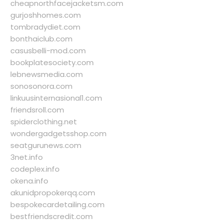
cheapnorthfacejacketsm.com
gurjoshhomes.com
tombradydiet.com
bonthaiclub.com
casusbelli-mod.com
bookplatesociety.com
lebnewsmedia.com
sonosonora.com
linkuusinternasional1.com
friendsroll.com
spiderclothing.net
wondergadgetsshop.com
seatgurunews.com
3net.info
codeplex.info
okena.info
akunidpropokerqq.com
bespokecardetailing.com
bestfriendscredit.com