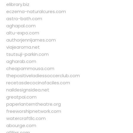
elibrary.biz
eczema-naturalcures.com
astro-bath.com
aghapal.com
altu-expo.com
authorjennijames.com
viajearoma.net
tsutsuji-parkin.com
agharab.com
cheapammousa.com
thepositiveladiessoccerclub.com
recetasdecocinafaciles.com
naildesignsidea.net
greatpai.com
paperlanterntheatre.org
freeworshipnetwork.com
watercraftllc.com
abourge.com
afiliixs.com