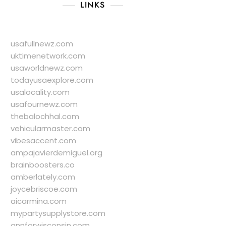
LINKS
usafullnewz.com
uktimenetwork.com
usaworldnewz.com
todayusaexplore.com
usalocality.com
usafournewz.com
thebalochhal.com
vehicularmaster.com
vibesaccent.com
ampajavierdemiguel.org
brainboosters.co
amberlately.com
joycebriscoe.com
aicarmina.com
mypartysupplystore.com
annforwisconsin.com