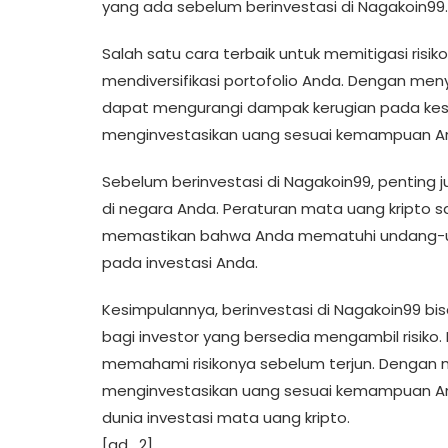
yang ada sebelum berinvestasi di Nagakoin99.
Salah satu cara terbaik untuk memitigasi risi
mendiversifikasi portofolio Anda. Dengan men
dapat mengurangi dampak kerugian pada kesel
menginvestasikan uang sesuai kemampuan Anda,
Sebelum berinvestasi di Nagakoin99, penting
di negara Anda. Peraturan mata uang kripto sa
memastikan bahwa Anda mematuhi undang-un
pada investasi Anda.
Kesimpulannya, berinvestasi di Nagakoin99 b
bagi investor yang bersedia mengambil risiko.
memahami risikonya sebelum terjun. Dengan m
menginvestasikan uang sesuai kemampuan An
dunia investasi mata uang kripto.
[ad_2]