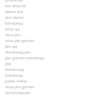
sbobet88
live draw hk
demo slot
slot demo
bandarqq
situs qq
situs pkv
situs pkv games
pkv qq
dominoqq pkv
pkv games bandarqq
pkv
dominoqq
bandarqq
poker online
situs pkv games
dominoqq pkv