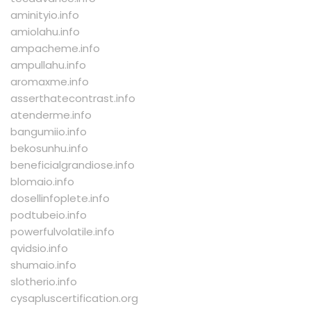
aminityio.info
amiolahu.info
ampacheme.info
ampullahu.info
aromaxme.info
asserthatecontrast.info
atenderme.info
bangumiio.info
bekosunhu.info
beneficialgrandiose.info
blomaio.info
dosellinfoplete.info
podtubeio.info
powerfulvolatile.info
qvidsio.info
shumaio.info
slotherio.info
cysapluscertification.org