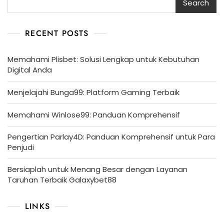
Search
RECENT POSTS
Memahami Plisbet: Solusi Lengkap untuk Kebutuhan
Digital Anda
Menjelajahi Bunga99: Platform Gaming Terbaik
Memahami Winlose99: Panduan Komprehensif
Pengertian Parlay4D: Panduan Komprehensif untuk Para
Penjudi
Bersiaplah untuk Menang Besar dengan Layanan
Taruhan Terbaik Galaxybet88
LINKS