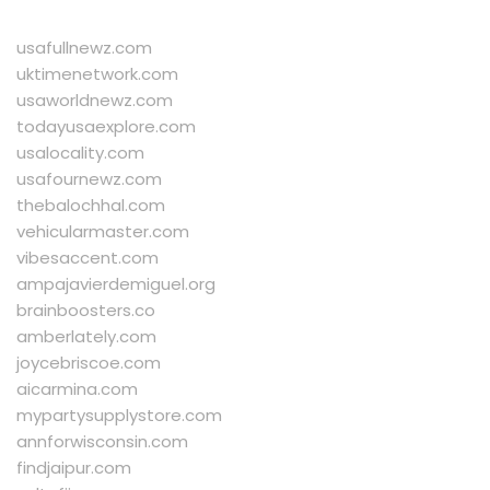
usafullnewz.com
uktimenetwork.com
usaworldnewz.com
todayusaexplore.com
usalocality.com
usafournewz.com
thebalochhal.com
vehicularmaster.com
vibesaccent.com
ampajavierdemiguel.org
brainboosters.co
amberlately.com
joycebriscoe.com
aicarmina.com
mypartysupplystore.com
annforwisconsin.com
findjaipur.com