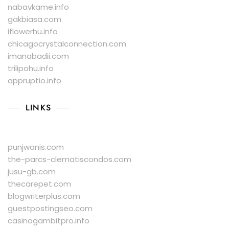
nabavkame.info
gakbiasa.com
iflowerhu.info
chicagocrystalconnection.com
imanabadii.com
trilipohu.info
appruptio.info
LINKS
punjwanis.com
the-parcs-clematiscondos.com
jusu-gb.com
thecarepet.com
blogwriterplus.com
guestpostingseo.com
casinogambitpro.info