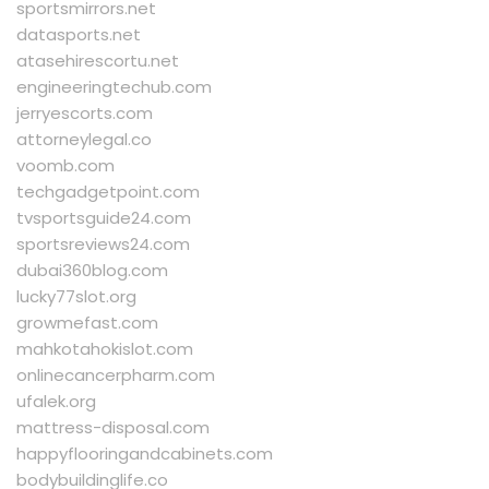
sportsmirrors.net
datasports.net
atasehirescortu.net
engineeringtechub.com
jerryescorts.com
attorneylegal.co
voomb.com
techgadgetpoint.com
tvsportsguide24.com
sportsreviews24.com
dubai360blog.com
lucky77slot.org
growmefast.com
mahkotahokislot.com
onlinecancerpharm.com
ufalek.org
mattress-disposal.com
happyflooringandcabinets.com
bodybuildinglife.co