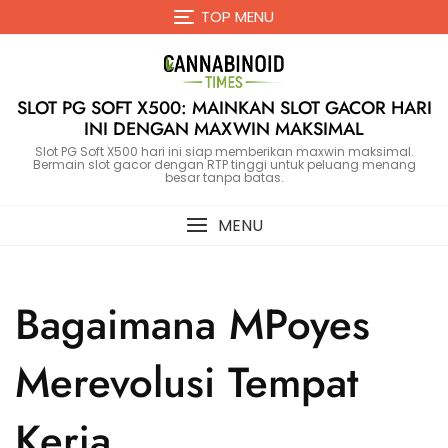
Skip
TOP MENU
to
content
SLOT PG SOFT X500: MAINKAN SLOT GACOR HARI
INI DENGAN MAXWIN MAKSIMAL
Slot PG Soft X500 hari ini siap memberikan maxwin maksimal.
Bermain slot gacor dengan RTP tinggi untuk peluang menang
besar tanpa batas.
MENU
Bagaimana MPoyes
Merevolusi Tempat
Kerja