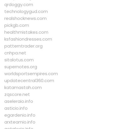
qrdoggy.com
technologygud.com
realshocknews.com
pickgb.com
healthmistakes.com
ksfashiondresses.com
patterntrader.org
cnhpa.net
sitalotus.com
supernotes.org
worldsportsempires.com
updatecentral360.com
katamastah.com
zqscore.net
aseleraio.info
asticio.info
egardenio.info
arxteamio.info
getalexio.info