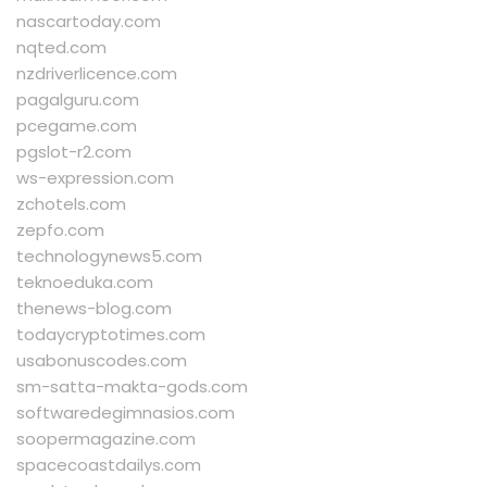
nascartoday.com
nqted.com
nzdriverlicence.com
pagalguru.com
pcegame.com
pgslot-r2.com
ws-expression.com
zchotels.com
zepfo.com
technologynews5.com
teknoeduka.com
thenews-blog.com
todaycryptotimes.com
usabonuscodes.com
sm-satta-makta-gods.com
softwaredegimnasios.com
soopermagazine.com
spacecoastdailys.com