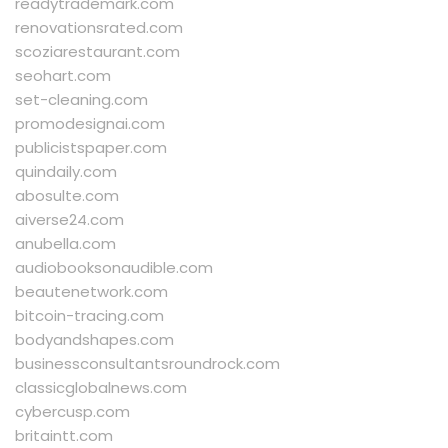
readytrademark.com
renovationsrated.com
scoziarestaurant.com
seohart.com
set-cleaning.com
promodesignai.com
publicistspaper.com
quindaily.com
abosulte.com
aiverse24.com
anubella.com
audiobooksonaudible.com
beautenetwork.com
bitcoin-tracing.com
bodyandshapes.com
businessconsultantsroundrock.com
classicglobalnews.com
cybercusp.com
britaintt.com