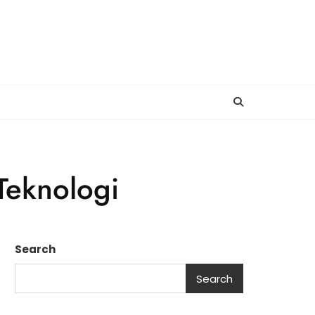
Teknologi
Search
Search