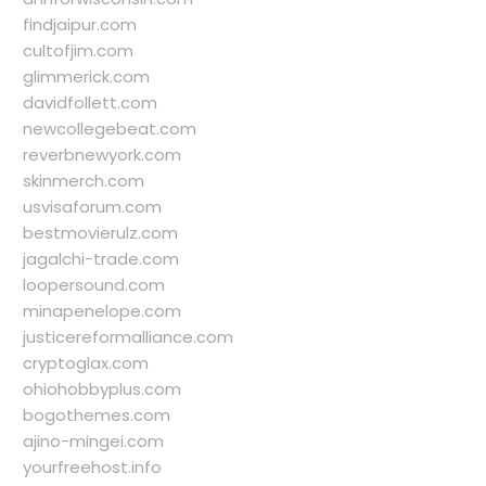
findjaipur.com
cultofjim.com
glimmerick.com
davidfollett.com
newcollegebeat.com
reverbnewyork.com
skinmerch.com
usvisaforum.com
bestmovierulz.com
jagalchi-trade.com
loopersound.com
minapenelope.com
justicereformalliance.com
cryptoglax.com
ohiohobbyplus.com
bogothemes.com
ajino-mingei.com
yourfreehost.info