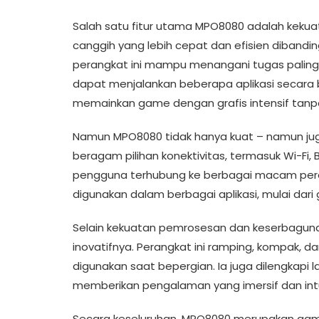
Salah satu fitur utama MPO8080 adalah kekua
canggih yang lebih cepat dan efisien diband
perangkat ini mampu menangani tugas paling 
dapat menjalankan beberapa aplikasi secara b
memainkan game dengan grafis intensif tan
Namun MPO8080 tidak hanya kuat – namun juga
beragam pilihan konektivitas, termasuk Wi-Fi
pengguna terhubung ke berbagai macam peran
digunakan dalam berbagai aplikasi, mulai dari
Selain kekuatan pemrosesan dan keserbaguna
inovatifnya. Perangkat ini ramping, kompak,
digunakan saat bepergian. Ia juga dilengkapi la
memberikan pengalaman yang imersif dan int
Secara keseluruhan, MPO8080 merupakan gam