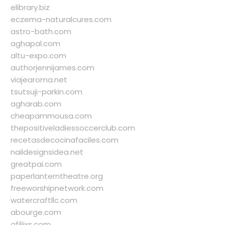
elibrary.biz
eczema-naturalcures.com
astro-bath.com
aghapal.com
altu-expo.com
authorjennijames.com
viajearoma.net
tsutsuji-parkin.com
agharab.com
cheapammousa.com
thepositiveladiessoccerclub.com
recetasdecocinafaciles.com
naildesignsidea.net
greatpai.com
paperlanterntheatre.org
freeworshipnetwork.com
watercraftllc.com
abourge.com
afiliixs.com