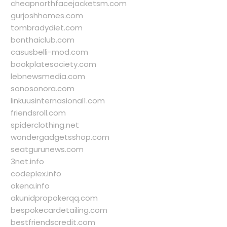
cheapnorthfacejacketsm.com
gurjoshhomes.com
tombradydiet.com
bonthaiclub.com
casusbelli-mod.com
bookplatesociety.com
lebnewsmedia.com
sonosonora.com
linkuusinternasional1.com
friendsroll.com
spiderclothing.net
wondergadgetsshop.com
seatgurunews.com
3net.info
codeplex.info
okena.info
akunidpropokerqq.com
bespokecardetailing.com
bestfriendscredit.com