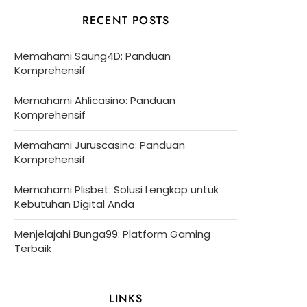
RECENT POSTS
Memahami Saung4D: Panduan
Komprehensif
Memahami Ahlicasino: Panduan
Komprehensif
Memahami Juruscasino: Panduan
Komprehensif
Memahami Plisbet: Solusi Lengkap untuk
Kebutuhan Digital Anda
Menjelajahi Bunga99: Platform Gaming
Terbaik
LINKS