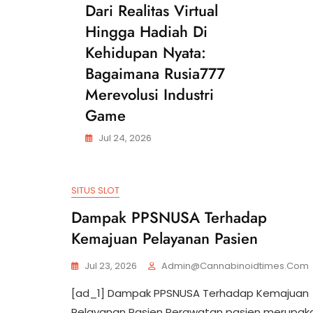
Dari Realitas Virtual
Hingga Hadiah Di
Kehidupan Nyata:
Bagaimana Rusia777
Merevolusi Industri
Game
Jul 24, 2026
SITUS SLOT
Dampak PPSNUSA Terhadap
Kemajuan Pelayanan Pasien
Jul 23, 2026
Admin@cannabinoidtimes.com
[ad_1] Dampak PPSNUSA Terhadap Kemajuan
Pelayanan Pasien Perawatan pasien merupak