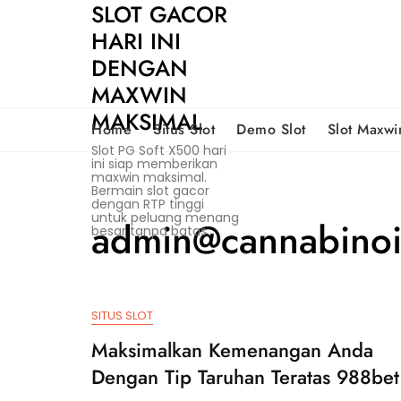
SLOT GACOR
Skip
to
HARI INI
content
DENGAN
MAXWIN
MAKSIMAL
Home
Situs Slot
Demo Slot
Slot Maxwi
Slot PG Soft X500 hari
ini siap memberikan
maxwin maksimal.
Bermain slot gacor
dengan RTP tinggi
untuk peluang menang
admin@cannabinoi
besar tanpa batas.
SITUS SLOT
Maksimalkan Kemenangan Anda
Dengan Tip Taruhan Teratas 988bet