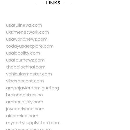
LINKS
usafullnewz.com
uktimenetwork.com
usaworldnewz.com
todayusaexplore.com
usalocality.com
usafournewz.com
thebalochhal.com
vehicularmaster.com
vibesaccent.com
ampajavierdemiguel.org
brainboosters.co
amberlately.com
joycebriscoe.com
aicarmina.com
mypartysupplystore.com
annforwisconsin.com