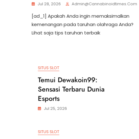
Jul 28, 2026
Admin@cannabinoidtimes.com
[ad_1] Apakah Anda ingin memaksimalkan
kemenangan pada taruhan olahraga Anda?
Lihat saja tips taruhan terbaik
SITUS SLOT
Temui Dewakoin99:
Sensasi Terbaru Dunia
Esports
Jul 25, 2026
SITUS SLOT