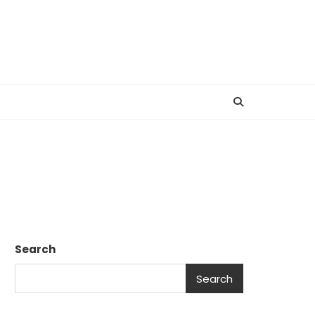
Search
Search