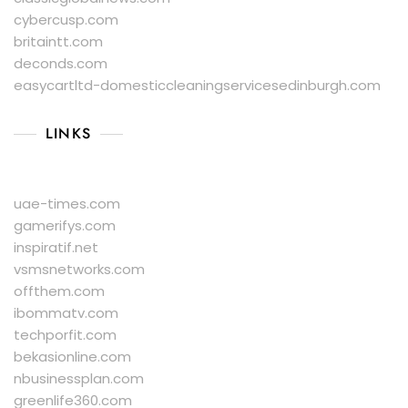
cybercusp.com
britaintt.com
deconds.com
easycartltd-domesticcleaningservicesedinburgh.com
LINKS
uae-times.com
gamerifys.com
inspiratif.net
vsmsnetworks.com
offthem.com
ibommatv.com
techporfit.com
bekasionline.com
nbusinessplan.com
greenlife360.com