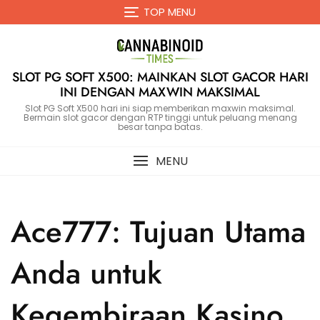
Skip
TOP MENU
to
content
SLOT PG SOFT X500: MAINKAN SLOT GACOR HARI
INI DENGAN MAXWIN MAKSIMAL
Slot PG Soft X500 hari ini siap memberikan maxwin maksimal.
Bermain slot gacor dengan RTP tinggi untuk peluang menang
besar tanpa batas.
MENU
Ace777: Tujuan Utama
Anda untuk
Kegembiraan Kasino