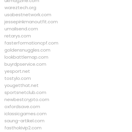
ukmagzine.com
wareztech.org
usabestnetwork.com
jessepinkmanoutfit.com
umailsend.com
retarys.com
fasterformationcpf.com
goldensnuggles.com
lookbattlemap.com
buyrdpservice.com
yesport.net
tostylo.com
yougetthat.net
sportsnetclub.com
newbestcrypto.com
oxfordsave.com
iclassicgames.com
saung-artikel.com
fasthokivip2.com