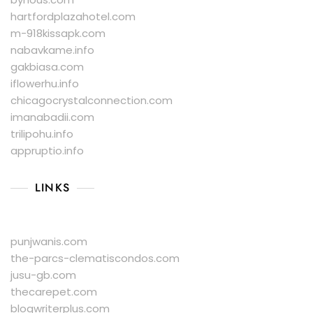
hartfordplazahotel.com
m-918kissapk.com
nabavkame.info
gakbiasa.com
iflowerhu.info
chicagocrystalconnection.com
imanabadii.com
trilipohu.info
appruptio.info
LINKS
punjwanis.com
the-parcs-clematiscondos.com
jusu-gb.com
thecarepet.com
blogwriterplus.com