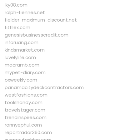
lky08.com
ralph-fiennes.net
fielder-maximum-discount.net
fitfllex.com
genesisbusinesscredit.com
inforuang.com
kindsmarket.com
luvelylife.com
macramb.com
mypet-diary.com
oxweekly.com
panamacitydeckcontractors.com
westfashions.com
toolshandy.com
travelstager.com
trendinspires.com
rannyephul.com
reportradar360.com
swaggyfashion.com