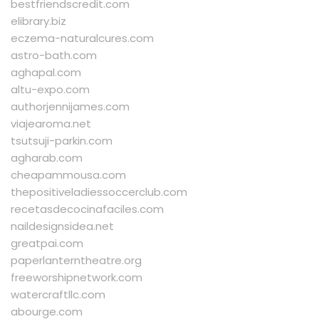
bestfriendscredit.com
elibrary.biz
eczema-naturalcures.com
astro-bath.com
aghapal.com
altu-expo.com
authorjennijames.com
viajearoma.net
tsutsuji-parkin.com
agharab.com
cheapammousa.com
thepositiveladiessoccerclub.com
recetasdecocinafaciles.com
naildesignsidea.net
greatpai.com
paperlanterntheatre.org
freeworshipnetwork.com
watercraftllc.com
abourge.com