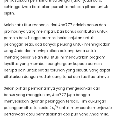
perpustakaan permainannya dengan judul-judul baru,
sehingga Anda tidak akan pernah kehabisan pilihan untuk
dipilih.
Salah satu fitur menonjol dari Ace777 adalah bonus dan
promosinya yang melimpah. Dari bonus sambutan untuk
pemain baru hingga promosi berkelanjutan untuk
pelanggan setia, ada banyak peluang untuk meningkatkan
uang Anda dan meningkatkan peluang Anda untuk
menang besar. Selain itu, situs ini menawarkan program
loyalitas yang memberi penghargaan kepada pemain
berupa poin untuk setiap taruhan yang dibuat, yang dapat
ditukarkan dengan hadiah uang tunai dan fasilitas lainnya.
Selain pilihan permainannya yang mengesankan dan
bonus yang menggiurkan, Ace777 juga bangga
menyediakan layanan pelanggan terbaik. Tim dukungan
pelanggan situs tersedia 24/7 untuk membantu menjawab
pertanyaan atau permasalahan apa pun yang Anda miliki,