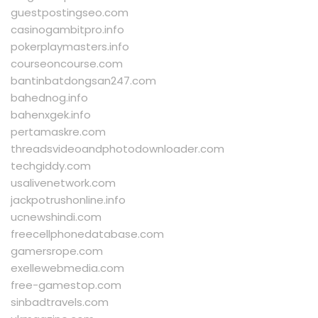
guestpostingseo.com
casinogambitpro.info
pokerplaymasters.info
courseoncourse.com
bantinbatdongsan247.com
bahednog.info
bahenxgek.info
pertamaskre.com
threadsvideoandphotodownloader.com
techgiddy.com
usalivenetwork.com
jackpotrushonline.info
ucnewshindi.com
freecellphonedatabase.com
gamersrope.com
exellewebmedia.com
free-gamestop.com
sinbadtravels.com