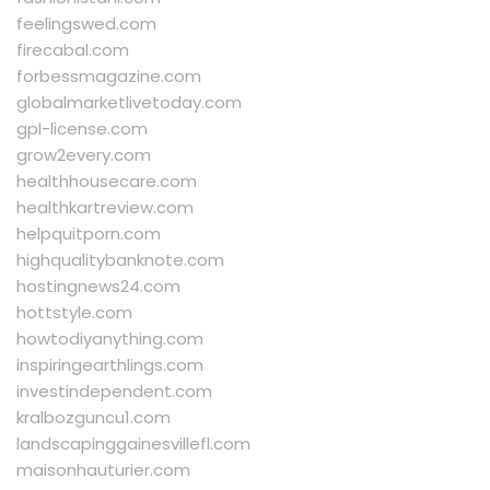
feelingswed.com
firecabal.com
forbessmagazine.com
globalmarketlivetoday.com
gpl-license.com
grow2every.com
healthhousecare.com
healthkartreview.com
helpquitporn.com
highqualitybanknote.com
hostingnews24.com
hottstyle.com
howtodiyanything.com
inspiringearthlings.com
investindependent.com
kralbozguncu1.com
landscapinggainesvillefl.com
maisonhauturier.com