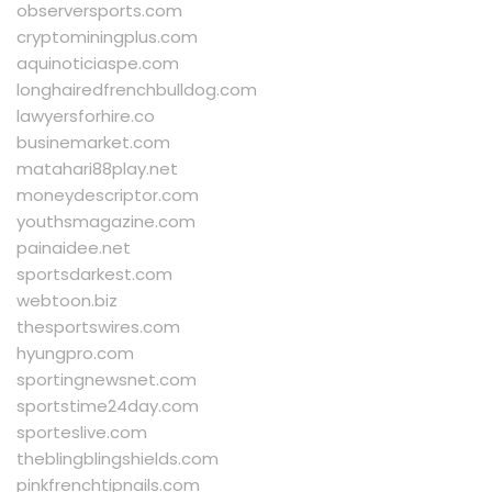
observersports.com
cryptominingplus.com
aquinoticiaspe.com
longhairedfrenchbulldog.com
lawyersforhire.co
businemarket.com
matahari88play.net
moneydescriptor.com
youthsmagazine.com
painaidee.net
sportsdarkest.com
webtoon.biz
thesportswires.com
hyungpro.com
sportingnewsnet.com
sportstime24day.com
sporteslive.com
theblingblingshields.com
pinkfrenchtipnails.com